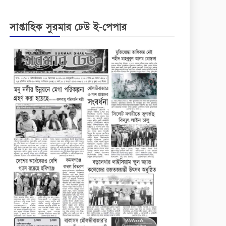
সাপ্তাহিক সুরমার ঢেউ ই-পেপার