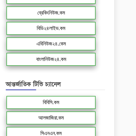
ব্রেকিংনিউজ.কম
বিডি২৪লাইভ.কম
এবিনিউজ২৪.কেম
বাংলানিউজ২৪.কম
আন্তর্জাতিক টিভি চ্যানেল
বিবিসি.কম
আলজাজিরা.কম
সিএনএন.কম