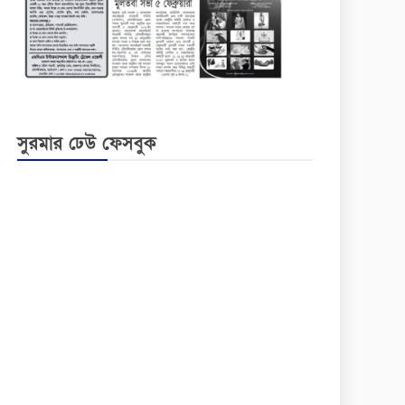
সুরমার ঢেউ ফেসবুক