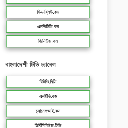
ডিডাব্লিউ.কম
এনডিটিভি.কম
জিনিউজ.কম
বাংলাদেশী টিভি চ্যানেল
বিটিভি.বিডি
এনটিভি.কম
চ্যানেলআই.কম
ডিবিসিনিউজ.টিভি