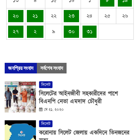
১৩
৪
১৫
১৬
১
৮
১৯
২০
২১
২২
২৩
২৪
২৫
২৬
২৭
২
৯
৩০
৩১
জনপ্রিয় সংবাদ
সর্বশেষ সংবাদ
সিলেট
সিলেটের আইনজীবী সহকারীদের পাশে
বিএনপি নেতা এমদাদ চৌধুরী
মে ২১, ২০২০
সিলেট
করোনায় সিলেট জেলায় একদিনে তিনজনের