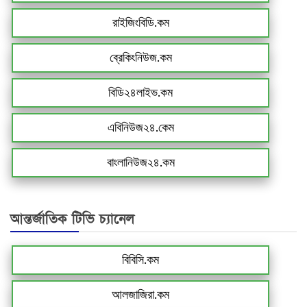
রাইজিংবিডি.কম
ব্রেকিংনিউজ.কম
বিডি২৪লাইভ.কম
এবিনিউজ২৪.কেম
বাংলানিউজ২৪.কম
আন্তর্জাতিক টিভি চ্যানেল
বিবিসি.কম
আলজাজিরা.কম