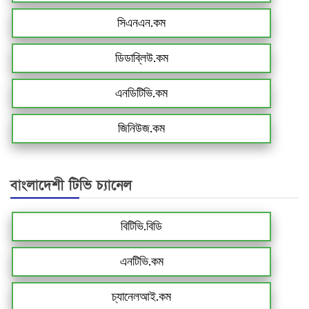
সিএনএন.কম
ডিডাব্লিউ.কম
এনডিটিভি.কম
জিনিউজ.কম
বাংলাদেশী টিভি চ্যানেল
বিটিভি.বিডি
এনটিভি.কম
চ্যানেলআই.কম