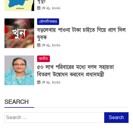
মৃত্যু
মে ২১, ২০২০
মৌলভীবাজার
বড়লেখায় পাওনা টাকা চাইতে গিয়ে প্রাণ দিল
যুবক
মে ২১, ২০২০
জাতীয়
৫০ লাখ পরিবারের মধ্যে নগদ সহায়তা
বিতরণ উদ্বোধন করবেন প্রধানমন্ত্রী
মে ২১, ২০২০
SEARCH
Search
for: