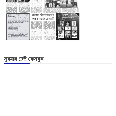
সুরমার ঢেউ ফেসবুক