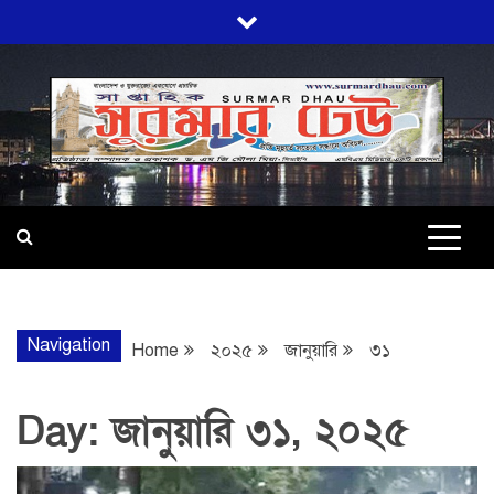
Skip
to
content
SURMARDHA
প্রতি মূহুর্তে সত্যের সন্ধানে অবিচল…
Navigation
Home
২০২৫
জানুয়ারি
৩১
Day:
জানুয়ারি ৩১, ২০২৫