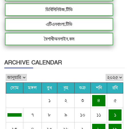
ডিবিসিনিউজ.টিভি
এটিএনবাংলা.টিভি
বৈশাখীঅনলাইন.কম
ARCHIVE CALENDAR
সোম
মঙ্গল
বুধ
বৃহ
শুক্র
শনি
রবি
১
২
৩
৪
৫
৭
৮
৯
১০
১১
১