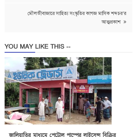
মৌলভীবাজারে সাহিত্য সংস্কৃতির কাগজ মাসিক শব্দচর’র
আত্মপ্রকাশ
YOU MAY LIKE THIS --
জালিয়াতির মাধ্যমে পেট্রোল পাম্পের লাইসেন্স বিক্রির