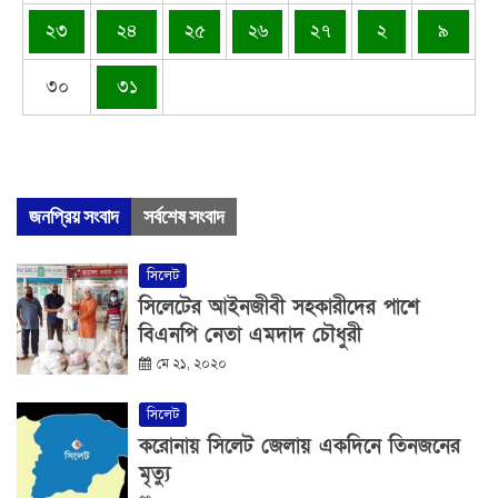
২৩
২৪
২৫
২৬
২৭
২
৯
৩০
৩১
জনপ্রিয় সংবাদ
সর্বশেষ সংবাদ
সিলেট
সিলেটের আইনজীবী সহকারীদের পাশে
বিএনপি নেতা এমদাদ চৌধুরী
মে ২১, ২০২০
সিলেট
করোনায় সিলেট জেলায় একদিনে তিনজনের
মৃত্যু