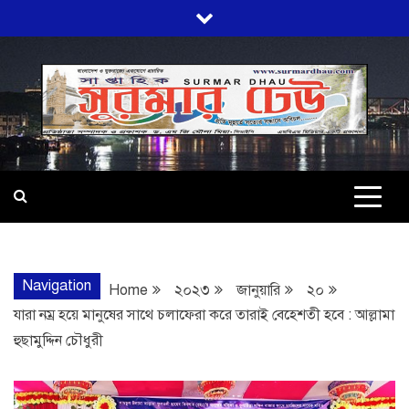
Skip
to
content
SURMARDHA
প্রতি মূহুর্তে সত্যের সন্ধানে অবিচল…
Navigation
Home
২০২৩
জানুয়ারি
২০
যারা নম্র হয়ে মানুষের সাথে চলাফেরা করে তারাই বেহেশতী হবে : আল্লামা
হুছামুদ্দিন চৌধুরী