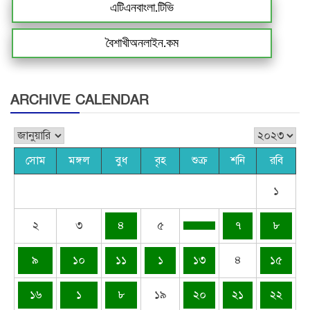
এটিএনবাংলা.টিভি
বৈশাখীঅনলাইন.কম
ARCHIVE CALENDAR
সোম
মঙ্গল
বুধ
বৃহ
শুক্র
শনি
রবি
১
২
৩
৪
৫
৭
৮
৯
১০
১১
১
১৩
৪
১৫
১৬
১
৮
১৯
২০
২১
২২