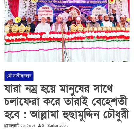
মৌলভীবাজার
যারা নম্র হয়ে মানুষের সাথে
চলাফেরা করে তারাই বেহেশতী
হবে : আল্লামা হুছামুদ্দিন চৌধুরী
জানুয়ারি ২০, ২০২৩
S I Sarkar Joblu