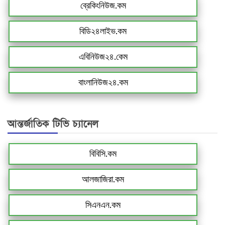
ব্রেকিংনিউজ.কম
বিডি২৪লাইভ.কম
এবিনিউজ২৪.কেম
বাংলানিউজ২৪.কম
আন্তর্জাতিক টিভি চ্যানেল
বিবিসি.কম
আলজাজিরা.কম
সিএনএন.কম