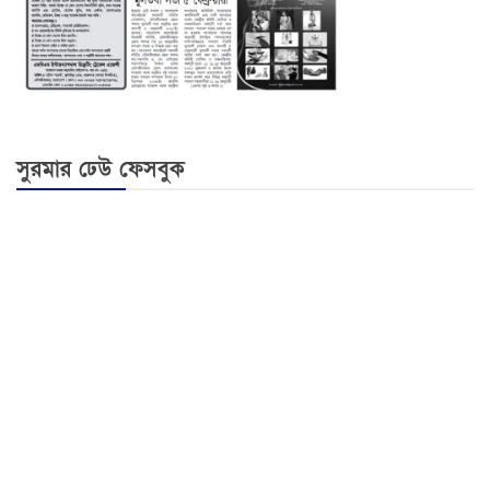
সুরমার ঢেউ ফেসবুক