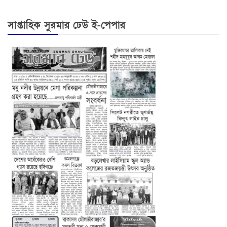
সাপ্তাহিক সুরমার ঢেউ ই-পেপার