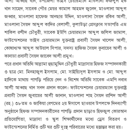
আলী আব্বাছ খান, উপজেলা ভাইস চেয়ারম্যান মাওলানা ফজলুল হক
খান সাহেদ, সাবেক পৌর মেয়র কামাল আহমদ জুনেদ, মাওলানা আব্দুল
জব্বার, মাওলানা হাফেজ আনছার উদ্দিন, মাওলানা সৈয়দ রকিব আলী,
মাওলানা সৈয়দ আব্দুল কাদির বেলালী, কুলাউড়া প্রেসক্লাব সভাপতি এম
শাকিল রশীদ চৌধুরী, সাবেক ইউপি চেয়ারম্যান আব্দুল জলিল জামাল,
ফাউন্ডেশনের ভাইস চেয়ারম্যান যুক্তরাষ্ট্র প্রবাসী সৈয়দ খালেদ আলী,
কোষাধ্যক্ষ আব্দুল আউয়াল সিপার, সদস্য হাফিজ সৈয়দ কুবায়েব আলী ও
কানাডা প্রবাসী সৈয়দ জাবেদ আলী প্রমুখ।
পরে প্রধান অতিথি আল্লামা হুছামুদ্দিন চৌধুরী মাদ্রাসার হিফজ সম্পাদনকারী
৩ ছাত্র মো. মিনহাজুল ইসলাম, মো. সাইয়্যিদুল ইসলাম ও মো. আব্দুল
হাদিকে মাথায় পাগড়ি পরিয়ে দেন ও বিশেষ অতিথি সাবেক এমপি নবাব
আলী আব্বাছ খান সনদ প্রদান করেন। ফাউন্ডেশনের চেয়ারম্যান যুক্তরাষ্ট্র
প্রবাসী সৈয়দ জুবায়ের আলী জানান, মাওলানা শাহ সৈয়দ রাশিদ আলী
(রহ.) ৩৮তম ও জাকিয়া বেগমের ২য় ঈসালে ছাওয়াব উপলক্ষে দিনব্যাপী
অনুষ্ঠানে হিফজ সম্পাদনকারীদের পাগড়ি প্রদান ছাড়াও হিফজুল কোরআন
প্রতিযোগিতা, মাদ্রাসা ও স্কুল শিক্ষার্থীদের মধ্যে ড্রেস বিতরণ ও
ফাউন্ডেশনের নির্মিত ৩টি ঘর ৩টি দুঃস্থ পরিবারের মধ্যে হস্তান্তর করা হয়।