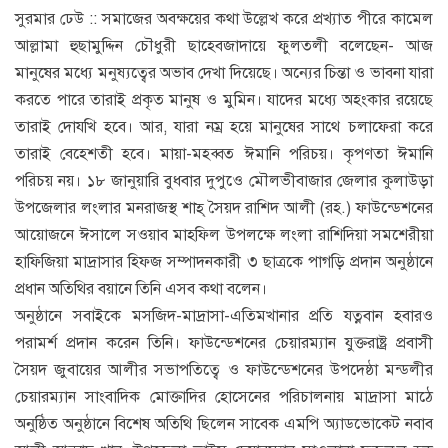
সুরমার ঢেউ :: সমাজের অবক্ষয়ের কথা উল্লেখ করে প্রখ্যাত পীরে কামেল
আল্লামা হুছামুদ্দিন চৌধুরী ছাহেবজাদায়ে ফুলতলী বলেছেন- আজ
মানুষের মধ্যে মনুষ্যত্বের অভাব দেখা দিয়েছে। অন্যের চিন্তা ও ভাবনা যারা
করতে পারে তারাই প্রকৃত মানুষ ও মুমিন। যাদের মধ্যে অহংকার রয়েছে
তারাই দোযখি হবে। আর, যারা নম্র হয়ে মানুষের সাথে চলাফেরা করে
তারাই বেহেশতী হবে। মায়া-মহব্বত ঈমানি পরিচয়। কৃপণতা ঈমানি
পরিচয় নয়। ১৮ জানুয়ারি বুধবার দুপুওে মৌলভীবাজার জেলার কুলাউড়া
উপজেলার লংলার মনরাজস্থ শাহ্ সৈয়দ রাশিদ আলী (রহ.) ফাউন্ডেশনের
আয়োজনে ঈসালে সওয়াব মাহফিল উপলক্ষে লংলা রাশিদিয়া সমশেরীয়া
হাফিজিয়া মাদ্রাসার হিফজ সম্পাদনকারী ৩ ছাত্রকে পাগড়ি প্রদান অনুষ্ঠানে
প্রধান অতিথির বয়ানে তিনি এসব কথা বলেন।
অনুষ্ঠানে সবাইকে মসজিদ-মাদ্রাসা-এতিমখানার প্রতি যত্নবান হবারও
পরামর্শ প্রদান করেন তিনি। ফাউন্ডেশনের চেয়ারম্যান যুক্তরাষ্ট্র প্রবাসী
সৈয়দ জুবায়ের আলীর সভাপতিত্বে ও ফাউন্ডেশনের উপদেষ্ঠা মন্ডলীর
চেয়ারম্যান সাংবাদিক মোক্তাদির হোসেনের পরিচালনায় মাদ্রাসা মাঠে
অনুষ্ঠিত অনুষ্ঠানে বিশেষ অতিথি ছিলেন সাবেক এমপি অ্যাডভোকেট নবাব