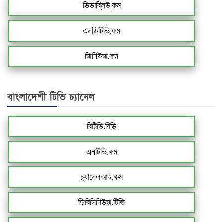
ডিডাব্লিউ.কম
এনডিটিভি.কম
জিনিউজ.কম
বাংলাদেশী টিভি চ্যানেল
বিটিভি.বিডি
এনটিভি.কম
চ্যানেলআই.কম
ডিবিসিনিউজ.টিভি