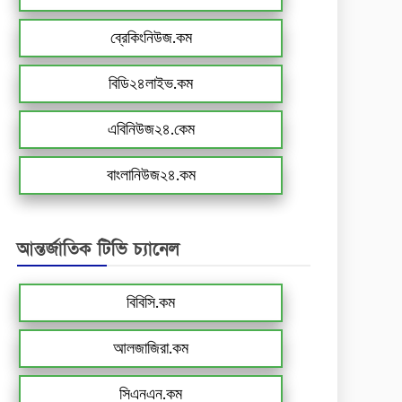
ব্রেকিংনিউজ.কম
বিডি২৪লাইভ.কম
এবিনিউজ২৪.কেম
বাংলানিউজ২৪.কম
আন্তর্জাতিক টিভি চ্যানেল
বিবিসি.কম
আলজাজিরা.কম
সিএনএন.কম