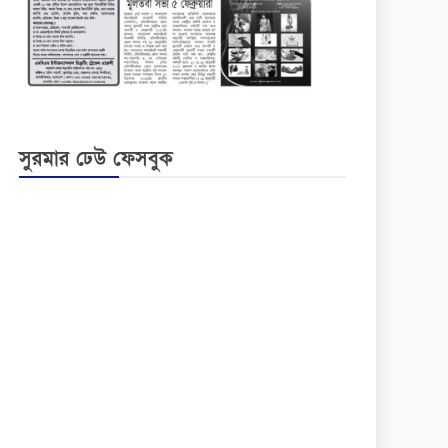
সুরমার ঢেউ ফেসবুক