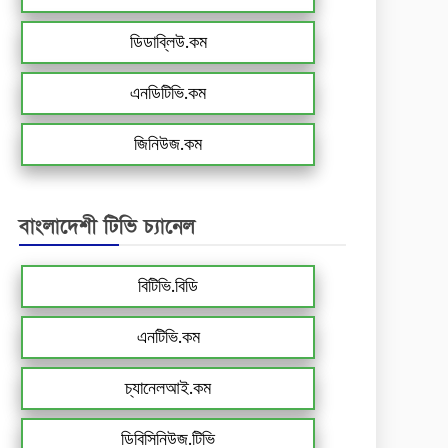
ডিডাব্লিউ.কম
এনডিটিভি.কম
জিনিউজ.কম
বাংলাদেশী টিভি চ্যানেল
বিটিভি.বিডি
এনটিভি.কম
চ্যানেলআই.কম
ডিবিসিনিউজ.টিভি