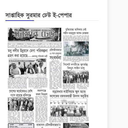
সাপ্তাহিক সুরমার ঢেউ ই-পেপার