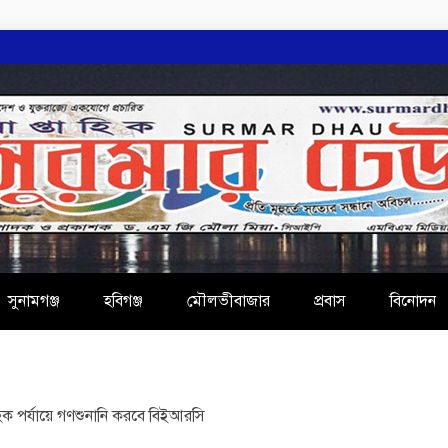
AU
সুনামগঞ্জ
হবিগঞ্জ
মৌলভীবাজার
প্রবাস
বিনোদন
রাহক পর্যায়ে গণশুনানি করবে বিইআরসি