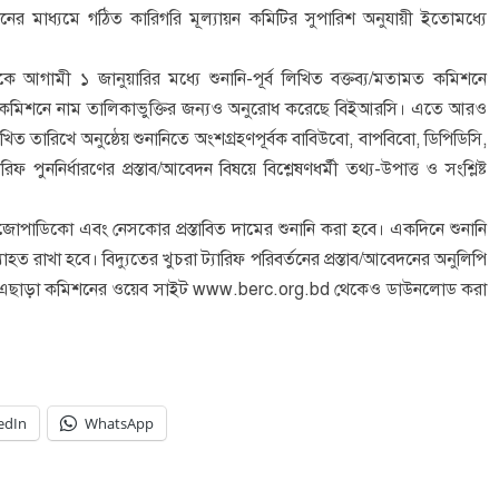
িশনের মাধ্যমে গঠিত কারিগরি মূল্যায়ন কমিটির সুপারিশ অনুযায়ী ইতোমধ্যে
স্থাকে আগামী ১ জানুয়ারির মধ্যে শুনানি-পূর্ব লিখিত বক্তব্য/মতামত কমিশনে
য কমিশনে নাম তালিকাভুক্তির জন্যও অনুরোধ করেছে বিইআরসি। এতে আরও
উল্লিখিত তারিখে অনুষ্ঠেয় শুনানিতে অংশগ্রহণপূর্বক বাবিউবো, বাপবিবো, ডিপিডিসি,
ননির্ধারণের প্রস্তাব/আবেদন বিষয়ে বিশ্লেষণধর্মী তথ্য-উপাত্ত ও সংশ্লিষ্ট
োপাডিকো এবং নেসকোর প্রস্তাবিত দামের শুনানি করা হবে। একদিনে শুনানি
হত রাখা হবে। বিদ্যুতের খুচরা ট্যারিফ পরিবর্তনের প্রস্তাব/আবেদনের অনুলিপি
বে। এছাড়া কমিশনের ওয়েব সাইট www.berc.org.bd থেকেও ডাউনলোড করা
edIn
WhatsApp