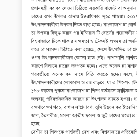
উপকরের হার ১০০ শতাংশ বাড়ানোর জন্য চা বোর্ড জোর প্রচেষ
প্রধানমন্ত্রী বরাবর দেওয়া চিঠিতে সরকারি বাজেট বা অনুদা
চায়ের ওপর উপকর আদায় উত্তরাধিকার সূত্রে পাওয়া। ২০১
উৎপাদনকারীরা উপকর দিতে বাধ্য হচ্ছে। বাংলাদেশ চা বোর্ড হচ্
চা উপকর বিলুপ্ত করার পর ইন্ডিয়ান টি বোর্ডের প্রয়োজনীয় 
বিশ্ববাজারে টিকে থাকার সক্ষমতা ও টেকসই লক্ষ্যমাত্রা অ
করে চা সংসদ। চিঠিতে বলা হয়েছে, দেশে উৎপাদিত চা প্রধা
ওপর উৎপাদনকারীদের কোনো হাত নেই। পাশাপাশি পার্শ্ববর্ত
কারণে নিলামে চায়ের দরপতন হচ্ছে। এতে অনেক চা বাগান উ
পরবর্তীতে অনেক কম দামে বিক্রি করতে হচ্ছে। ফলে, উৎ
উৎপাদনকারীদের লোকসান আরও বাড়বে, যা এ শিল্পের টেকসই
১৬৮ বছরের পুরনো বাংলাদেশ চা শিল্প বর্তমানে ক্রান্তিকাল অ
জলবায়ু পরিবর্তনজনিত কারণে চা উৎপাদন ব্যাহত হওয়া। গ্যাস
রক্ষণাবেক্ষণ খরচ, বাগান সম্প্রসারণ, ভূমি উন্নয়ন কর ইত্যাদ
ডাল, তৈলবীজ, মসলা জাতীয় ফসল ও ভুট্ট চাষের মতো ৪ শ
হচ্ছে।
দেশীয় চা শিল্পকে পার্শ্ববর্তী দেশ এবং বিশ্ববাজারে প্