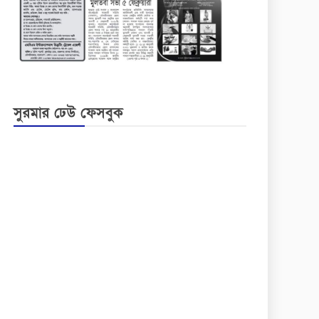
সুরমার ঢেউ ফেসবুক