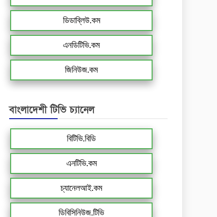
ডিডাব্লিউ.কম
এনডিটিভি.কম
জিনিউজ.কম
বাংলাদেশী টিভি চ্যানেল
বিটিভি.বিডি
এনটিভি.কম
চ্যানেলআই.কম
ডিবিসিনিউজ.টিভি