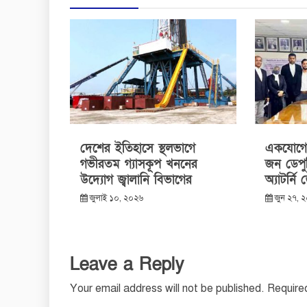
দেশের ইতিহাসে স্থলভাগে
একযোগে 
গভীরতম গ্যাসকূপ খননের
জন ডেপু
উদ্যোগ জ্বালানি বিভাগের
অ্যাটর্নি
জুলাই ১০, ২০২৬
জুন ২৭, 
Leave a Reply
Your email address will not be published.
Require