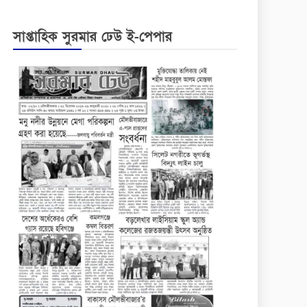
সাপ্তাহিক সুরমার ঢেউ ই-পেপার