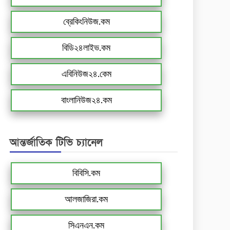
ব্রেকিংনিউজ.কম
বিডি২৪লাইভ.কম
এবিনিউজ২৪.কেম
বাংলানিউজ২৪.কম
আন্তর্জাতিক টিভি চ্যানেল
বিবিসি.কম
আলজাজিরা.কম
সিএনএন.কম