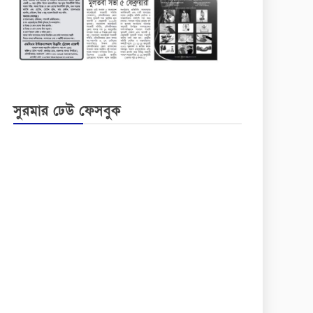
সুরমার ঢেউ ফেসবুক