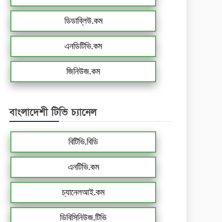
ডিডাব্লিউ.কম
এনডিটিভি.কম
জিনিউজ.কম
বাংলাদেশী টিভি চ্যানেল
বিটিভি.বিডি
এনটিভি.কম
চ্যানেলআই.কম
ডিবিসিনিউজ.টিভি