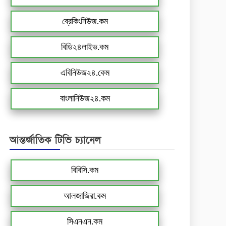
ব্রেকিংনিউজ.কম
বিডি২৪লাইভ.কম
এবিনিউজ২৪.কেম
বাংলানিউজ২৪.কম
আন্তর্জাতিক টিভি চ্যানেল
বিবিসি.কম
আলজাজিরা.কম
সিএনএন.কম