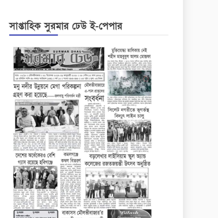
সাপ্তাহিক সুরমার ঢেউ ই-পেপার