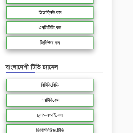
ডিডাব্লিউ.কম
এনডিটিভি.কম
জিনিউজ.কম
বাংলাদেশী টিভি চ্যানেল
বিটিভি.বিডি
এনটিভি.কম
চ্যানেলআই.কম
ডিবিসিনিউজ.টিভি