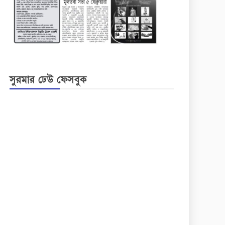
সুরমার ঢেউ ফেসবুক