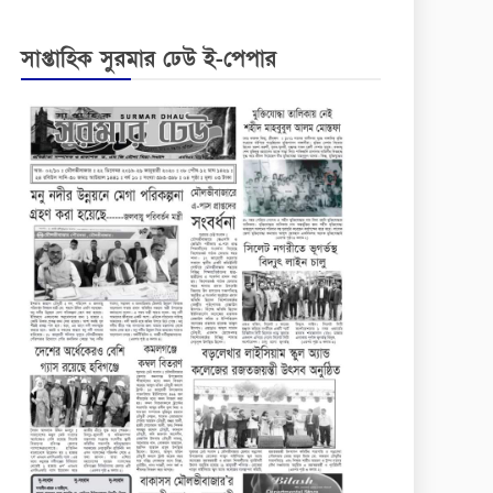
সাপ্তাহিক সুরমার ঢেউ ই-পেপার