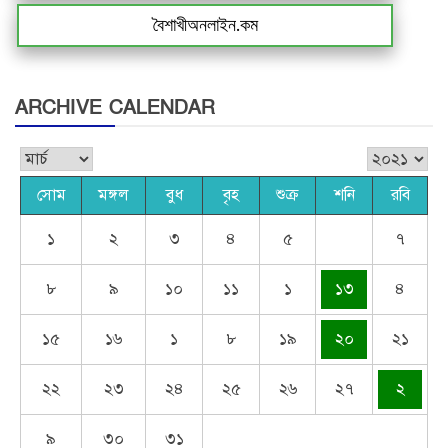
বৈশাখীঅনলাইন.কম
ARCHIVE CALENDAR
সোম
মঙ্গল
বুধ
বৃহ
শুক্র
শনি
রবি
১
২
৩
৪
৫
৭
৮
৯
১০
১১
১
১৩
৪
১৫
১৬
১
৮
১৯
২০
২১
২২
২৩
২৪
২৫
২৬
২৭
২
৯
৩০
৩১