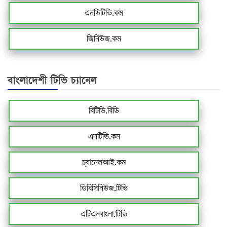
এনডিটিভি.কম
জিনিউজ.কম
বাংলাদেশী টিভি চ্যানেল
বিটিভি.বিডি
এনটিভি.কম
চ্যানেলআই.কম
ডিবিসিনিউজ.টিভি
এটিএনবাংলা.টিভি