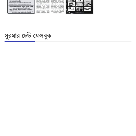
সুরমার ঢেউ ফেসবুক