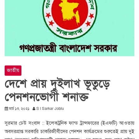
জাতীয়
দেশে প্রায় দুইলাখ ভূতুড়ে
পেনশনভোগী শনাক্ত
মার্চ ১৩, ২০২১
S I Sarkar Joblu
সুরমার ঢেউ সংবাদ :: ইলেকট্রনিক ফান্ড ট্রান্সফারের (ইএফটি) আওতায়
অবসরপ্রাপ্ত সরকারি চাকরিজীবীদের পেনশন কার্যক্রমের শুরুতেই প্রায় দুই