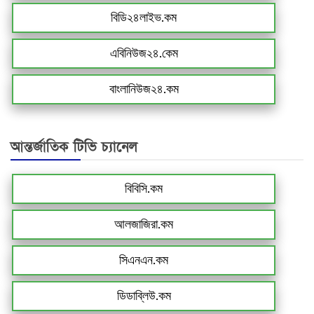
বিডি২৪লাইভ.কম
এবিনিউজ২৪.কেম
বাংলানিউজ২৪.কম
আন্তর্জাতিক টিভি চ্যানেল
বিবিসি.কম
আলজাজিরা.কম
সিএনএন.কম
ডিডাব্লিউ.কম