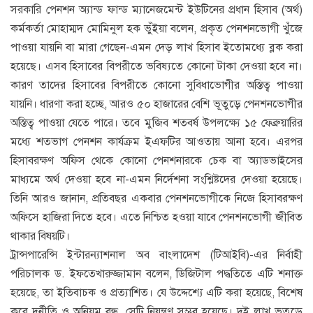
সরকারি পেনশন অ্যান্ড ফান্ড ম্যানেজমেন্ট ইউটিনের প্রধান হিসাব (অর্থ)
কর্মকর্তা মোহাম্মদ মোমিনুল হক ভুঁইয়া বলেন, প্রকৃত পেনশনভোগী খুঁজে
পাওয়া যায়নি বা মারা গেছেন-এমন দেড় লাখ হিসাব ইতোমধ্যে ব্লক করা
হয়েছে। এসব হিসাবের বিপরীতে ভবিষ্যতে কোনো টাকা দেওয়া হবে না।
কারণ তাদের হিসাবের বিপরীতে কোনো সুবিধাভোগীর অস্তিত্ব পাওয়া
যায়নি। ধারণা করা হচ্ছে, আরও ৫০ হাজারের বেশি ভূতুড়ে পেনশনভোগীর
অস্তিত্ব পাওয়া যেতে পারে। তবে মুজিব শতবর্ষ উপলক্ষ্যে ১৫ ফেব্রুয়ারির
মধ্যে শতভাগ পেনশন কার্যক্রম ইএফটির আওতায় আনা হবে। এরপর
হিসাবরক্ষণ অফিস থেকে কোনো পেনশনারকে চেক বা অ্যাডভাইসের
মাধ্যমে অর্থ দেওয়া হবে না-এমন নির্দেশনা সংশ্লিষ্টদের দেওয়া হয়েছে।
তিনি আরও জানান, প্রতিবছর একবার পেনশনভোগীকে নিজে হিসাবরক্ষণ
অফিসে হাজিরা দিতে হবে। এতে নিশ্চিত হওয়া যাবে পেনশনভোগী জীবিত
থাকার বিষয়টি।
ট্রান্সপারেন্সি ইন্টারন্যাশনাল অব বাংলাদেশ (টিআইবি)-এর নির্বাহী
পরিচালক ড. ইফতেখারুজ্জামান বলেন, ডিজিটাল পদ্ধতিতে এটি শনাক্ত
হয়েছে, তা ইতিবাচক ও প্রত্যাশিত। যে উদ্দেশ্যে এটি করা হয়েছে, বিশেষ
করে দুর্নীতি ও অনিয়ম বন্ধ, সেটি নিয়ন্ত্রণ সম্ভব হয়েছে। দুই লাখ ভূতুড়ে