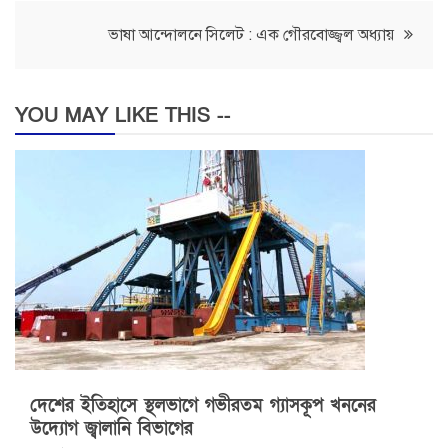
navigation
ভাষা আন্দোলনে সিলেট : এক গৌরবোজ্জ্বল অধ্যায়
YOU MAY LIKE THIS --
দেশের ইতিহাসে স্থলভাগে গভীরতম গ্যাসকূপ খননের
উদ্যোগ জ্বালানি বিভাগের