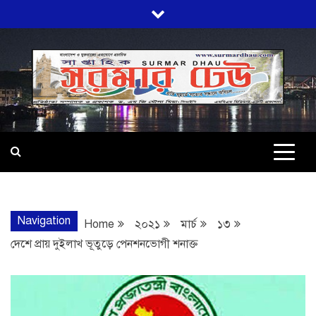
Skip
to
content
SURMARDHA
প্রতি মূহুর্তে সত্যের সন্ধানে অবিচল…
Navigation
Home
২০২১
মার্চ
১৩
দেশে প্রায় দুইলাখ ভূতুড়ে পেনশনভোগী শনাক্ত