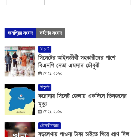
জনপ্রিয় সংবাদ
সর্বশেষ সংবাদ
সিলেট
সিলেটের আইনজীবী সহকারীদের পাশে
বিএনপি নেতা এমদাদ চৌধুরী
মে ২১, ২০২০
সিলেট
করোনায় সিলেট জেলায় একদিনে তিনজনের
মৃত্যু
মে ২১, ২০২০
মৌলভীবাজার
বড়লেখায় পাওনা টাকা চাইতে গিয়ে প্রাণ দিল