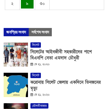
২
৯
৩০
জনপ্রিয় সংবাদ
সর্বশেষ সংবাদ
সিলেট
সিলেটের আইনজীবী সহকারীদের পাশে
বিএনপি নেতা এমদাদ চৌধুরী
মে ২১, ২০২০
সিলেট
করোনায় সিলেট জেলায় একদিনে তিনজনের
মৃত্যু
মে ২১, ২০২০
মৌলভীবাজার