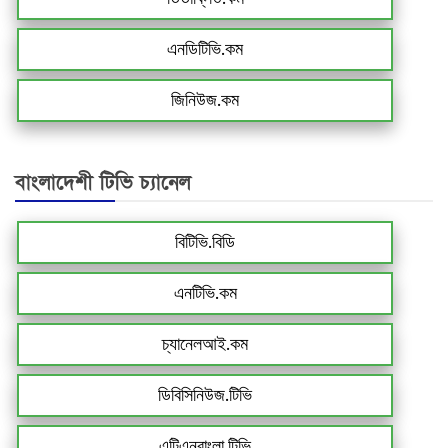
এনডিটিভি.কম
জিনিউজ.কম
বাংলাদেশী টিভি চ্যানেল
বিটিভি.বিডি
এনটিভি.কম
চ্যানেলআই.কম
ডিবিসিনিউজ.টিভি
এটিএনবাংলা.টিভি