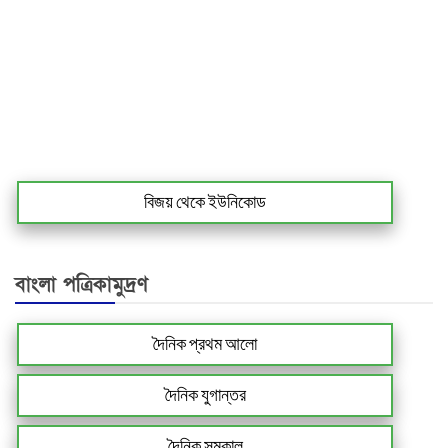
বিজয় থেকে ইউনিকোড
বাংলা পত্রিকামুদ্রণ
দৈনিক প্রথম আলো
দৈনিক যুগান্তর
দৈনিক সমকাল