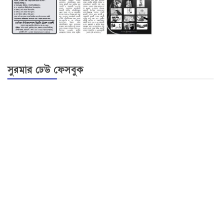
সুরমার ঢেউ ফেসবুক