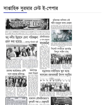
সাপ্তাহিক সুরমার ঢেউ ই-পেপার