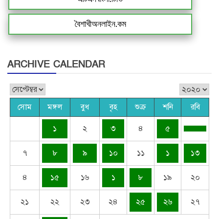
বৈশাখীঅনলাইন.কম
ARCHIVE CALENDAR
সোম
মঙ্গল
বুধ
বৃহ
শুক্র
শনি
রবি
১
২
৩
৪
৫
৭
৮
৯
১০
১১
১
১৩
৪
১৫
১৬
১
৮
১৯
২০
২১
২২
২৩
২৪
২৫
২৬
২৭