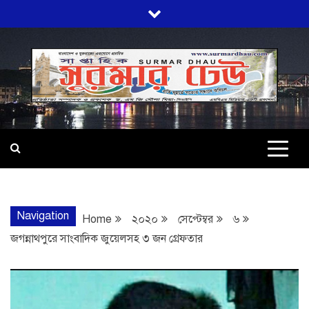
Skip
to
content
SURMARDHA
প্রতি মূহুর্তে সত্যের সন্ধানে অবিচল…
Navigation
Home
২০২০
সেপ্টেম্বর
৬
জগন্নাথপুরে সাংবাদিক জুয়েলসহ ৩ জন গ্রেফতার