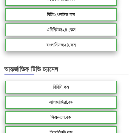
বিডি২৪লাইভ.কম
এবিনিউজ২৪.কেম
বাংলানিউজ২৪.কম
আন্তর্জাতিক টিভি চ্যানেল
বিবিসি.কম
আলজাজিরা.কম
সিএনএন.কম
ডিডাব্লিউ.কম