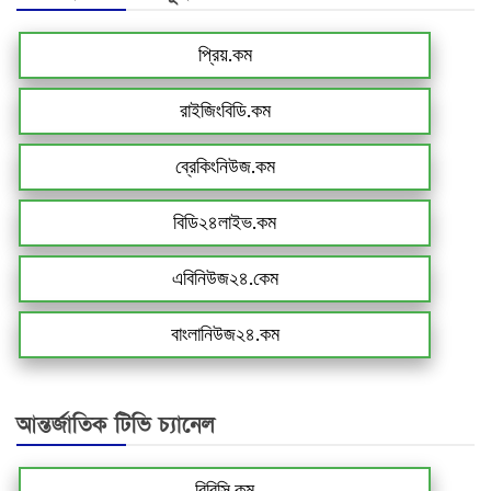
প্রিয়.কম
রাইজিংবিডি.কম
ব্রেকিংনিউজ.কম
বিডি২৪লাইভ.কম
এবিনিউজ২৪.কেম
বাংলানিউজ২৪.কম
আন্তর্জাতিক টিভি চ্যানেল
বিবিসি.কম