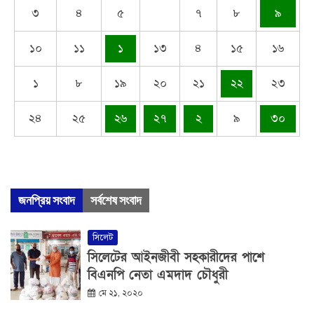
৩
৪
৫
৭
৮
৯
১০
১১
১
১৩
৪
১৫
১৬
১
৮
১৯
২০
২১
২২
২৩
২৪
২৫
২৬
২৭
২
৯
৩০
জনপ্রিয় সংবাদ
সর্বশেষ সংবাদ
সিলেট
সিলেটের আইনজীবী সহকারীদের পাশে
বিএনপি নেতা এমদাদ চৌধুরী
মে ২১, ২০২০