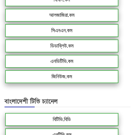
আলজাজিরা.কম
সিএনএন.কম
ডিডাব্লিউ.কম
এনডিটিভি.কম
জিনিউজ.কম
বাংলাদেশী টিভি চ্যানেল
বিটিভি.বিডি
এনটিভি.কম