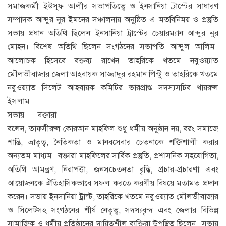
সমাজকর্মী ইউসুফ আলীর সভাপতিত্বে ও ইনসানিয়া ট্রাস্টের সাধারণ
সম্পাদক আব্দুর নুর ইমনের সঞ্চালনায় অনুষ্ঠিত এ মতবিনিময় ও প্রস্তুতি
সভায় প্রধান অতিথি ছিলেন ইনসানিয়া ট্রাস্টের চেয়ারম্যান আব্দুর নুর
মোহন। বিশেষ অতিথি ছিলেন সংগঠনের সভাপতি আব্দুল আলিম।
আলোচক হিসেবে বক্তব্য রাখেন তাহরিকে খতমে নবুওয়্যাত
মৌলভীবাজার জেলা আহবায়ক সাজ্জাদুর রহমান পিন্টু ও তাহরিকে খতমে
নবুওয়্যাত সিলেট আহবায়ক কমিটির ভারপ্রাপ্ত সদস্যসচিব খায়রুল
ইসলাম।
সভায় বক্তারা
বলেন, তাফসীরুল কোরআন মাহফিল শুধু ধর্মীয় অনুষ্ঠান নয়, বরং সমাজে
শান্তি, ভ্রাতৃত্ব, নৈতিকতা ও মানবসেবার চেতনাকে শক্তিশালী করার
অন্যতম মাধ্যম। বক্তারা মাহফিলের সার্বিক প্রস্তুতি, প্রশাসনিক সহযোগিতা,
অতিথি আমন্ত্রণ, নিরাপত্তা, জনসচেতনতা বৃদ্ধি, প্রচার-প্রচারণা এবং
আয়োজনকে ঐতিহাসিকভাবে সফল করতে করণীয় বিষয়ে মতামত প্রদান
করেন। সভায় ইনসানিয়া ট্রাস্ট, তাহরিকে খতমে নবুওয়্যাত মৌলভীবাজার
ও সিলেটসহ সংগঠনের শীর্ষ নেতৃত্ব, সদস্যবৃন্দ এবং জেলার বিভিন্ন
সামাজিক ও ধর্মীয় প্রতিষ্ঠানের দায়িত্বশীল ব্যক্তিরা উপস্থিত ছিলেন। সভায়