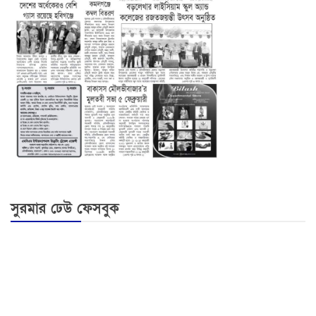
সুরমার ঢেউ ফেসবুক