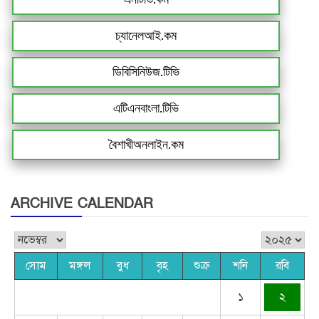
চ্যানেলআই.কম
ডিবিসিনিউজ.টিভি
এটিএনবাংলা.টিভি
বৈশাখীঅনলাইন.কম
ARCHIVE CALENDAR
সোম
মঙ্গল
বুধ
বৃহ
শুক্র
শনি
রবি
১
২