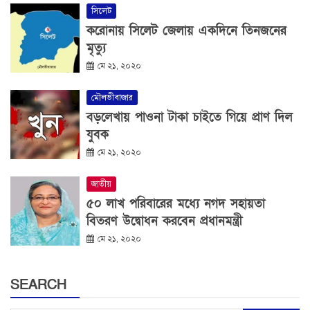
সিলেট
করোনায় সিলেট জেলায় একদিনে তিনজনের
মৃত্যু
মে ২১, ২০২০
মৌলভীবাজার
বড়লেখায় পাওনা টাকা চাইতে গিয়ে প্রাণ দিল
যুবক
মে ২১, ২০২০
জাতীয়
৫০ লাখ পরিবারের মধ্যে নগদ সহায়তা
বিতরণ উদ্বোধন করবেন প্রধানমন্ত্রী
মে ২১, ২০২০
SEARCH