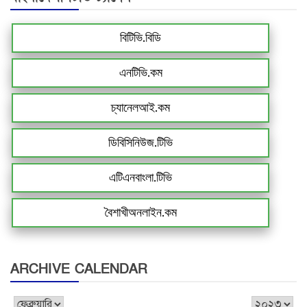
বিটিভি.বিডি
এনটিভি.কম
চ্যানেলআই.কম
ডিবিসিনিউজ.টিভি
এটিএনবাংলা.টিভি
বৈশাখীঅনলাইন.কম
ARCHIVE CALENDAR