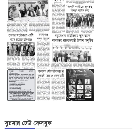
সুরমার ঢেউ ফেসবুক