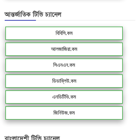
আন্তর্জাতিক টিভি চ্যানেল
বিবিসি.কম
আলজাজিরা.কম
সিএনএন.কম
ডিডাব্লিউ.কম
এনডিটিভি.কম
জিনিউজ.কম
বাংলাদেশী টিভি চ্যানেল