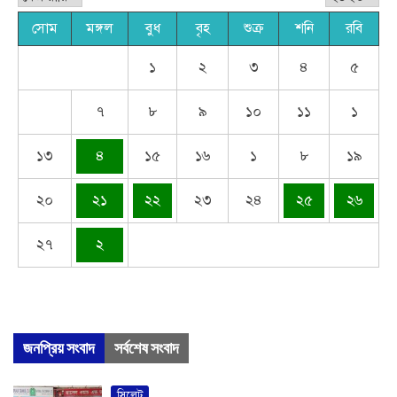
সোম
মঙ্গল
বুধ
বৃহ
শুক্র
শনি
রবি
১
২
৩
৪
৫
৭
৮
৯
১০
১১
১
১৩
৪
১৫
১৬
১
৮
১৯
২০
২১
২২
২৩
২৪
২৫
২৬
২৭
২
জনপ্রিয় সংবাদ
সর্বশেষ সংবাদ
সিলেট