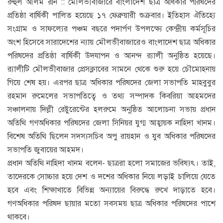
রুহুল আলম রনি :: মৌলভীবাজারে বাংলাদেশ ছাত্র অধিকার পরিষদের
প্রতিষ্ঠা বার্ষিকী পালিত হয়েছে ১৭ ফেব্রুয়ারী শুক্রবার। ইতিহাস ঐতিহ্যে
সংগ্রাম ও সাফল্যের পঞ্চম বছরে পদার্পণ উপলক্ষ্যে কেন্দ্রীয় কর্মসূচির
অংশ হিসেবে সারাদেশের ন্যায় মৌলভীবাজারেও বাংলাদেশ ছাত্র অধিকার
পরিষদের প্রতিষ্ঠা বার্ষিকী উদযাপন ও আনন্দ র‌্যালী অনুষ্ঠিত হয়েছে।
র‌্যালীটি মৌলভীবাজার প্রেসক্লাবের সামনে থেকে শুরু হয়ে চৌমোহনায়
গিয়ে শেষ হয়। এরপর ছাত্র অধিকার পরিষদের জেলা সভাপতি মাহবুবুর
রহমান রুমেলের সভাপতিত্বে ও তথ্য সম্পাদক কিবরিয়া আহমদের
সঞ্চালনায় দিল্লী রেষ্টুরেন্টের হলরুমে অনুষ্ঠিত আলোচনা সভায় প্রধান
অতিথি গণঅধিকার পরিষদের জেলা সিনিয়র যুগ্ম আহ্বায়ক নাহিদা খানম।
বিশেষ অতিথি ছিলেন সদস্যসচিব অপু রায়হান ও যুব অধিকার পরিষদের
সভাপতি জুবায়ের আহমদ।
প্রধান অতিথি নাহিদা খানম বলেন- ছাত্ররা হলো সমাজের ভবিষ্যৎ। তাই,
তাদেরকে সোচ্চার হয়ে দেশ ও দশের অধিকার নিয়ে লড়াই চালিয়ে যেতে
হবে এবং শিক্ষাখাতে বিভিন্ন অন্যায়ের বিরুদ্ধে রুখে দাড়াতে হবে।
গণঅধিকার পরিষদ ছায়ার মতো সবসময় ছাত্র অধিকার পরিষদের পাশে
থাকবে।