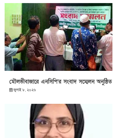
মৌলভীবাজারে এনসিপি’র সংবাদ সম্মেলন অনুষ্ঠিত
জুলাই ৮, ২০২৬