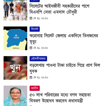
সিলেটের আইনজীবী সহকারীদের পাশে
বিএনপি নেতা এমদাদ চৌধুরী
মে ২১, ২০২০
সিলেট
করোনায় সিলেট জেলায় একদিনে তিনজনের
মৃত্যু
মে ২১, ২০২০
মৌলভীবাজার
বড়লেখায় পাওনা টাকা চাইতে গিয়ে প্রাণ দিল
যুবক
মে ২১, ২০২০
জাতীয়
৫০ লাখ পরিবারের মধ্যে নগদ সহায়তা
বিতরণ উদ্বোধন করবেন প্রধানমন্ত্রী