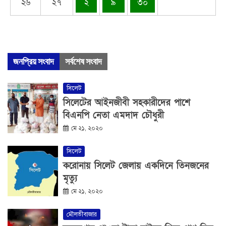
২৬
২৭
২
৯
৩০
জনপ্রিয় সংবাদ
সর্বশেষ সংবাদ
সিলেট
সিলেটের আইনজীবী সহকারীদের পাশে
বিএনপি নেতা এমদাদ চৌধুরী
মে ২১, ২০২০
সিলেট
করোনায় সিলেট জেলায় একদিনে তিনজনের
মৃত্যু
মে ২১, ২০২০
মৌলভীবাজার