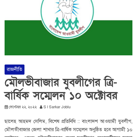
রাজনীতি
মৌলভীবাজার যুবলীগের ত্রি-
বার্ষিক সম্মেলন ১০ অক্টোবর
সেপ্টেম্বর ২২, ২০২২
S I Sarkar Joblu
ছালেহ আহমদ সেলিম, বিশেষ প্রতিনিধি :: বাংলাদশ আওয়ামী যুবলীগ,
মৌলভীবাজার জেলা শাখার ত্রি-বার্ষিক সম্মেলন অনুষ্ঠিত হবে আগামী ১০