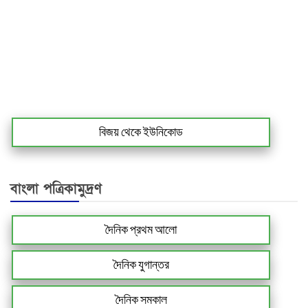
বিজয় থেকে ইউনিকোড
বাংলা পত্রিকামুদ্রণ
দৈনিক প্রথম আলো
দৈনিক যুগান্তর
দৈনিক সমকাল