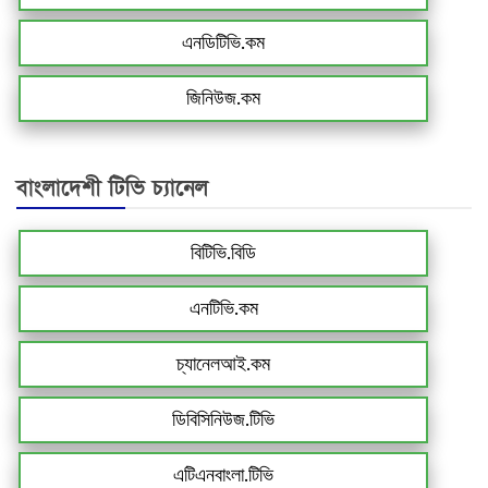
এনডিটিভি.কম
জিনিউজ.কম
বাংলাদেশী টিভি চ্যানেল
বিটিভি.বিডি
এনটিভি.কম
চ্যানেলআই.কম
ডিবিসিনিউজ.টিভি
এটিএনবাংলা.টিভি