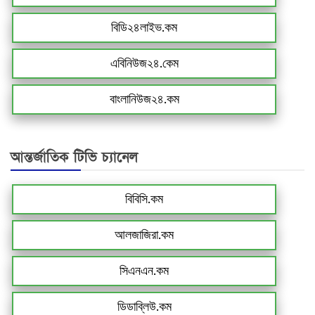
বিডি২৪লাইভ.কম
এবিনিউজ২৪.কেম
বাংলানিউজ২৪.কম
আন্তর্জাতিক টিভি চ্যানেল
বিবিসি.কম
আলজাজিরা.কম
সিএনএন.কম
ডিডাব্লিউ.কম