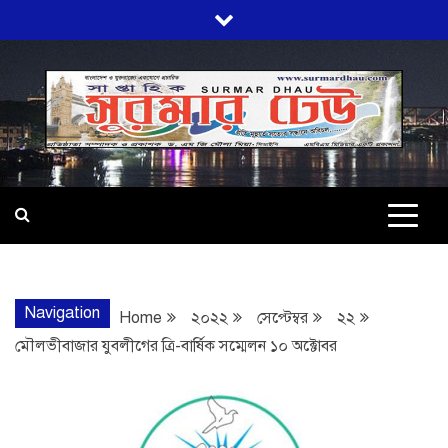
Skip
to
content
SURMARDHA
প্রতি মূহুর্তে সত্যের সন্ধানে অবিচল…
Navigation
Home
২০২২
সেপ্টেম্বর
২২
মৌলভীবাজার যুবলীগের ত্রি-বার্ষিক সম্মেলন ১০ অক্টোবর