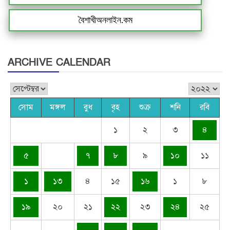
বৈশাখীঅনলাইন.কম
ARCHIVE CALENDAR
সোম
মঙ্গল
বুধ
বৃহ
শুক্র
শনি
রবি
১
২
৩
৪
৫
৭
৮
৯
১০
১১
১
১৩
৪
১৫
১৬
১
৮
১৯
২০
২১
২২
২৩
২৪
২৫