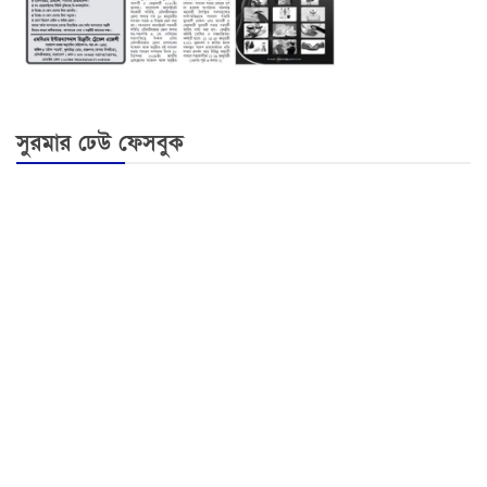
সুরমার ঢেউ ফেসবুক