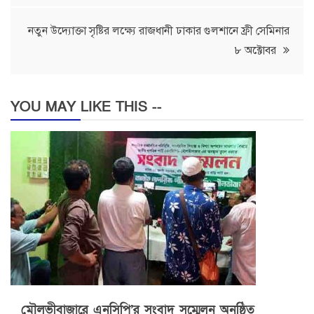
নতুন উদ্যোক্তা সৃষ্টির লক্ষ্যে রাজধানী ঢাকার গুলশানে ফ্রী সেমিনার
৮ অক্টোবর
YOU MAY LIKE THIS --
মৌলভীবাজারে এনসিপি’র সংবাদ সম্মেলন অনুষ্ঠিত