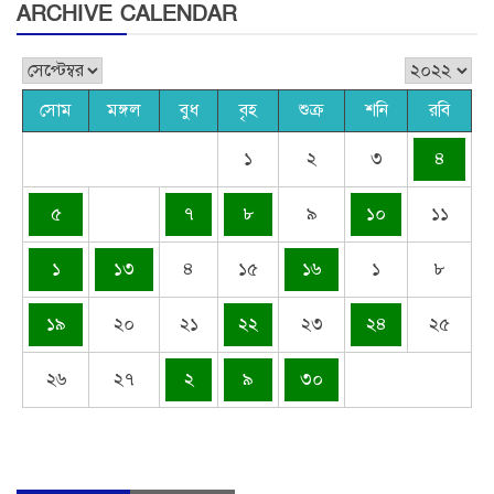
ARCHIVE CALENDAR
সোম
মঙ্গল
বুধ
বৃহ
শুক্র
শনি
রবি
১
২
৩
৪
৫
৭
৮
৯
১০
১১
১
১৩
৪
১৫
১৬
১
৮
১৯
২০
২১
২২
২৩
২৪
২৫
২৬
২৭
২
৯
৩০