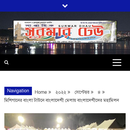
Skip
to
content
SURMARDHA
প্রতি মূহুর্তে সত্যের সন্ধানে অবিচল…
Navigation
Home
২০২২
সেপ্টেম্বর
৪
মিশিগানের বাংলা টাউনে বাংলাদেশী মেলায় বাংলাদেশীদের মহামিলন