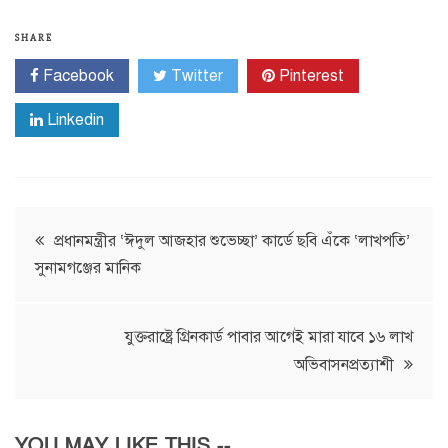
SHARE
Facebook
Twitter
Pinterest
Linkedin
Post
প্রধানমন্ত্রীর ‘ঈদুল আজহার শুভেচ্ছা’ কার্ডে ছবি এঁকে ‘লাখপতি’
সুনামগঞ্জের মানিক
navigation
যুক্তরাষ্ট্রে গ্রিনকার্ড পাবার আগেই মারা যাবে ১৬ লাখ
অভিবাসনপ্রত্যাশী
YOU MAY LIKE THIS --