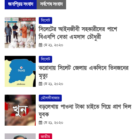
জনপ্রিয় সংবাদ
সর্বশেষ সংবাদ
সিলেট
সিলেটের আইনজীবী সহকারীদের পাশে
বিএনপি নেতা এমদাদ চৌধুরী
মে ২১, ২০২০
সিলেট
করোনায় সিলেট জেলায় একদিনে তিনজনের
মৃত্যু
মে ২১, ২০২০
মৌলভীবাজার
বড়লেখায় পাওনা টাকা চাইতে গিয়ে প্রাণ দিল
যুবক
মে ২১, ২০২০
জাতীয়