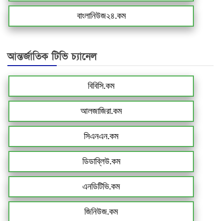
বাংলানিউজ২৪.কম
আন্তর্জাতিক টিভি চ্যানেল
বিবিসি.কম
আলজাজিরা.কম
সিএনএন.কম
ডিডাব্লিউ.কম
এনডিটিভি.কম
জিনিউজ.কম