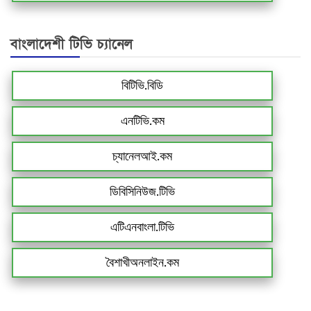
বাংলাদেশী টিভি চ্যানেল
বিটিভি.বিডি
এনটিভি.কম
চ্যানেলআই.কম
ডিবিসিনিউজ.টিভি
এটিএনবাংলা.টিভি
বৈশাখীঅনলাইন.কম