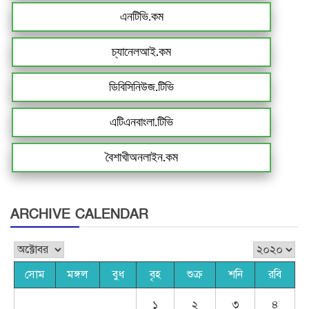
এনটিভি.কম
চ্যানেলআই.কম
ডিবিসিনিউজ.টিভি
এটিএনবাংলা.টিভি
বৈশাখীঅনলাইন.কম
ARCHIVE CALENDAR
সোম
মঙ্গল
বুধ
বৃহ
শুক্র
শনি
রবি
১
২
৩
৪