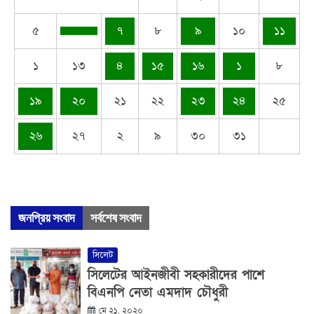
৫
৭
৮
৯
১০
১১
১
১৩
৪
১৫
১৬
১
৮
১৯
২০
২১
২২
২৩
২৪
২৫
২৬
২৭
২
৯
৩০
৩১
জনপ্রিয় সংবাদ
সর্বশেষ সংবাদ
সিলেট
সিলেটের আইনজীবী সহকারীদের পাশে
বিএনপি নেতা এমদাদ চৌধুরী
মে ২১, ২০২০