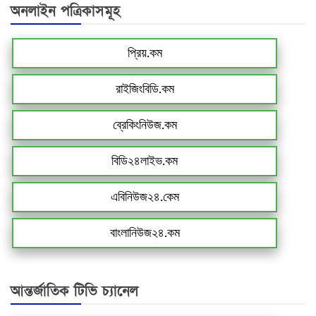
অনলাইন পত্রিকাসমূহ
প্রিয়.কম
রাইজিংবিডি.কম
ব্রেকিংনিউজ.কম
বিডি২৪লাইভ.কম
এবিনিউজ২৪.কেম
বাংলানিউজ২৪.কম
আন্তর্জাতিক টিভি চ্যানেল