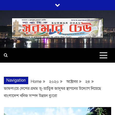
Skip
to
content
SURMARDHA
প্রতি মূহুর্তে সত্যের সন্ধানে অবিচল…
Navigation
Home
২০২০
অক্টোবর
২৪
জাফলংয়ে দেশের প্রথম ভূ-তাত্ত্বিক জাদুঘর স্থাপনের উদ্যোগ নিয়েছে
বাংলাদেশ খনিজ সম্পদ উন্নয়ন ব্যুরো