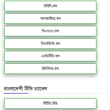
বিবিসি.কম
আলজাজিরা.কম
সিএনএন.কম
ডিডাব্লিউ.কম
এনডিটিভি.কম
জিনিউজ.কম
বাংলাদেশী টিভি চ্যানেল
বিটিভি.বিডি