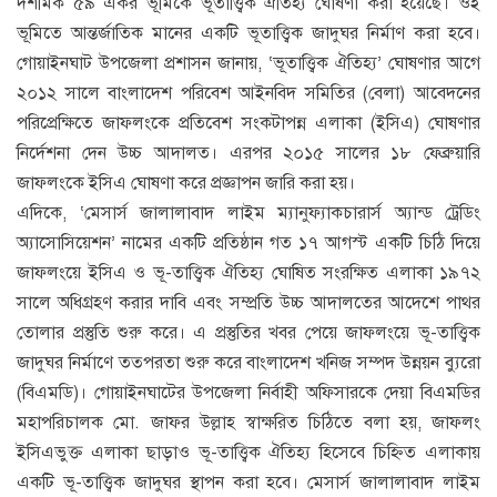
দশমিক ৫৯ একর ভূমিকে ভূতাত্ত্বিক ঐতিহ্য ঘোষণা করা হয়েছে। ওই
ভূমিতে আন্তর্জাতিক মানের একটি ভূতাত্ত্বিক জাদুঘর নির্মাণ করা হবে।
গোয়াইনঘাট উপজেলা প্রশাসন জানায়, ‘ভূতাত্ত্বিক ঐতিহ্য’ ঘোষণার আগে
২০১২ সালে বাংলাদেশ পরিবেশ আইনবিদ সমিতির (বেলা) আবেদনের
পরিপ্রেক্ষিতে জাফলংকে প্রতিবেশ সংকটাপন্ন এলাকা (ইসিএ) ঘোষণার
নির্দেশনা দেন উচ্চ আদালত। এরপর ২০১৫ সালের ১৮ ফেব্রুয়ারি
জাফলংকে ইসিএ ঘোষণা করে প্রজ্ঞাপন জারি করা হয়।
এদিকে, ‘মেসার্স জালালাবাদ লাইম ম্যানুফ্যাকচারার্স অ্যান্ড ট্রেডিং
অ্যাসোসিয়েশন’ নামের একটি প্রতিষ্ঠান গত ১৭ আগস্ট একটি চিঠি দিয়ে
জাফলংয়ে ইসিএ ও ভূ-তাত্ত্বিক ঐতিহ্য ঘোষিত সংরক্ষিত এলাকা ১৯৭২
সালে অধিগ্রহণ করার দাবি এবং সম্প্রতি উচ্চ আদালতের আদেশে পাথর
তোলার প্রস্তুতি শুরু করে। এ প্রস্তুতির খবর পেয়ে জাফলংয়ে ভূ-তাত্ত্বিক
জাদুঘর নির্মাণে তত্পরতা শুরু করে বাংলাদেশ খনিজ সম্পদ উন্নয়ন ব্যুরো
(বিএমডি)। গোয়াইনঘাটের উপজেলা নির্বাহী অফিসারকে দেয়া বিএমডির
মহাপরিচালক মো. জাফর উল্লাহ স্বাক্ষরিত চিঠিতে বলা হয়, জাফলং
ইসিএভুক্ত এলাকা ছাড়াও ভূ-তাত্ত্বিক ঐতিহ্য হিসেবে চিহ্নিত এলাকায়
একটি ভূ-তাত্ত্বিক জাদুঘর স্থাপন করা হবে। মেসার্স জালালাবাদ লাইম