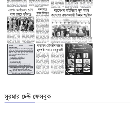
সুরমার ঢেউ ফেসবুক