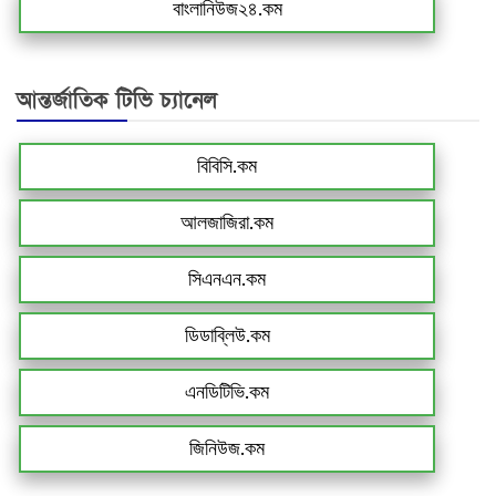
বাংলানিউজ২৪.কম
আন্তর্জাতিক টিভি চ্যানেল
বিবিসি.কম
আলজাজিরা.কম
সিএনএন.কম
ডিডাব্লিউ.কম
এনডিটিভি.কম
জিনিউজ.কম