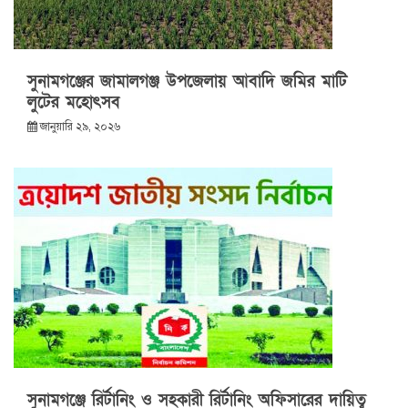
সুনামগঞ্জের জামালগঞ্জ উপজেলায় আবাদি জমির মাটি
লুটের মহোৎসব
জানুয়ারি ২৯, ২০২৬
সুনামগঞ্জে রির্টানিং ও সহকারী রির্টানিং অফিসারের দায়িত্ব