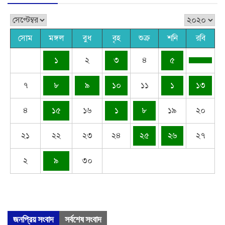
সোম
মঙ্গল
বুধ
বৃহ
শুক্র
শনি
রবি
১
২
৩
৪
৫
৭
৮
৯
১০
১১
১
১৩
৪
১৫
১৬
১
৮
১৯
২০
২১
২২
২৩
২৪
২৫
২৬
২৭
২
৯
৩০
জনপ্রিয় সংবাদ
সর্বশেষ সংবাদ