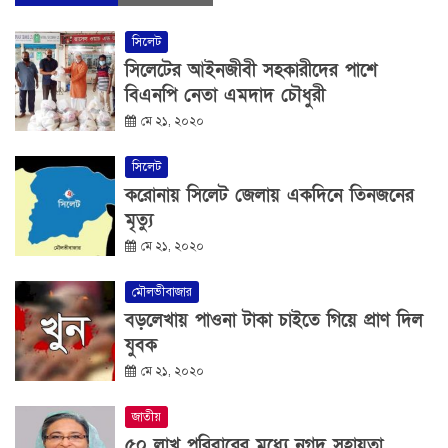
সিলেট
সিলেটের আইনজীবী সহকারীদের পাশে
বিএনপি নেতা এমদাদ চৌধুরী
মে ২১, ২০২০
সিলেট
করোনায় সিলেট জেলায় একদিনে তিনজনের
মৃত্যু
মে ২১, ২০২০
মৌলভীবাজার
বড়লেখায় পাওনা টাকা চাইতে গিয়ে প্রাণ দিল
যুবক
মে ২১, ২০২০
জাতীয়
৫০ লাখ পরিবারের মধ্যে নগদ সহায়তা