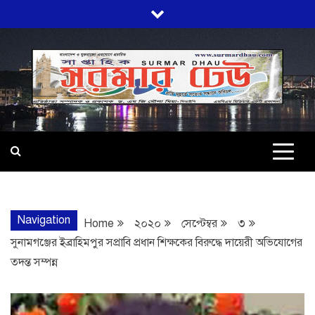
Skip
to
content
SURMARDHA
প্রতি মূহুর্তে সত্যের সন্ধানে অবিচল…
Navigation
Home
২০২০
সেপ্টেম্বর
৩
সুনামগঞ্জের ইব্রাহিমপুর সপ্রাবি প্রধান শিক্ষকের বিরুদ্ধে দায়েরী অভিযোগের
তদন্ত সম্পন্ন