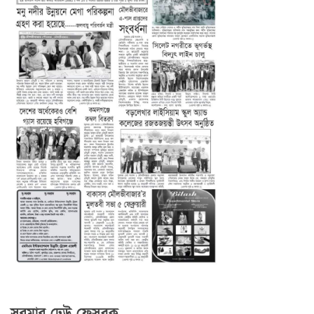
সুরমার ঢেউ ফেসবুক