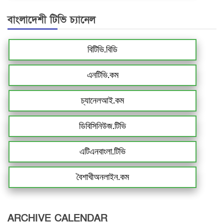
বাংলাদেশী টিভি চ্যানেল
বিটিভি.বিডি
এনটিভি.কম
চ্যানেলআই.কম
ডিবিসিনিউজ.টিভি
এটিএনবাংলা.টিভি
বৈশাখীঅনলাইন.কম
ARCHIVE CALENDAR