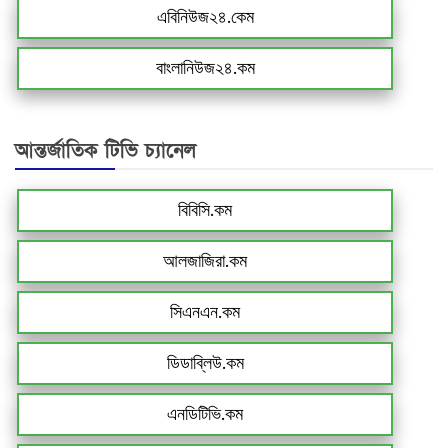
এবিনিউজ২৪.কেম
বাংলানিউজ২৪.কম
আন্তর্জাতিক টিভি চ্যানেল
বিবিসি.কম
আলজাজিরা.কম
সিএনএন.কম
ডিডাব্লিউ.কম
এনডিটিভি.কম