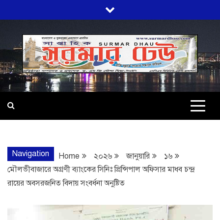
Skip
to
content
SURMARDHA
প্রতি মূহুর্তে সত্যের সন্ধানে অবিচল…
Navigation
Home
২০২৬
জানুয়ারি
১৬
মৌলভীবাজারে অগ্রণী ব্যাংকের সিনিঃ প্রিন্সিপাল অফিসার মাধব চন্দ্র
রায়ের অবসরজনিত বিদায় সংবর্ধনা অনুষ্টিত