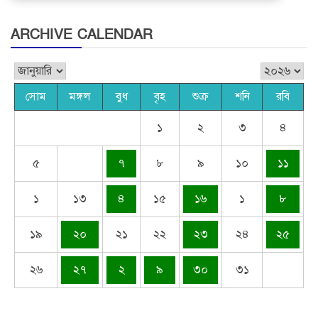
ARCHIVE CALENDAR
সোম
মঙ্গল
বুধ
বৃহ
শুক্র
শনি
রবি
১
২
৩
৪
৫
৭
৮
৯
১০
১১
১
১৩
৪
১৫
১৬
১
৮
১৯
২০
২১
২২
২৩
২৪
২৫
২৬
২৭
২
৯
৩০
৩১