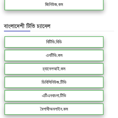
জিনিউজ.কম
বাংলাদেশী টিভি চ্যানেল
বিটিভি.বিডি
এনটিভি.কম
চ্যানেলআই.কম
ডিবিসিনিউজ.টিভি
এটিএনবাংলা.টিভি
বৈশাখীঅনলাইন.কম