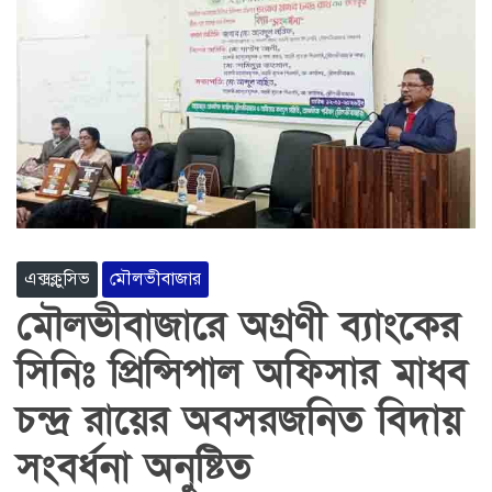
এক্সক্লুসিভ
মৌলভীবাজার
মৌলভীবাজারে অগ্রণী ব্যাংকের
সিনিঃ প্রিন্সিপাল অফিসার মাধব
চন্দ্র রায়ের অবসরজনিত বিদায়
সংবর্ধনা অনুষ্টিত