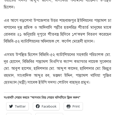
ওয়ার্ডের সদস্য আব্দুল জলিল, এলাকার গন্যমান্য ব্যক্তিবর্গ উপস্থিত
ছিলেন।
এর আগে বড়লেখা উপজেলার উত্তর শাহবাজপুর ইউনিয়নের পাল্লাথল চা
বাগানের দুস্থ শ্রমিক ও আদিবাসি পল্লীর হতদরিদ্র শীতার্ত মানুষের মাঝে
রোববার ২১ জনিুয়ারি দুপুরে শীতবস্ত্র হিসিবে ১শ’কম্বল বিতরণ করেছেন
বিজিবি-৫২ ব্যাটালিয়নের অধিনায়ক লে. কর্ণেল মেহেদী হাসান।
এসময় উপস্থিত ছিলেন বিজিবি-৫২ ব্যাটালিয়নের সহকারি পরিচালক মো.
নূর হোসেন, বিজিবির পাল্লাথল বিওপি’র ক্যাম্প কমান্ডার নায়েক সুবেদার
মো. আবুল হাশেম, হাবিলদার মো. আব্দুল কাদের, হাবিলদার মো: জিল্লুর
রহমান, সাংবাদিক আব্দুর রব, মস্তফা উদ্দিন, পাল্লাথল খাসিয়া পুঞ্জির
হেডম্যান (মন্ত্রী) সাবেক ইউপি সদস্য লোটাস বাহাদুর প্রমুখ।
সংবাদটি শেয়ার করতে “আপনার প্রিয় শেয়ার বাটনটিতে ক্লিক করুন”
Twitter
Facebook
Print