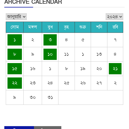
ARCHIVE CALENDAR
সোম
মঙ্গল
বুধ
বৃহ
শুক্র
শনি
রবি
১
২
৩
৪
৫
৭
৮
৯
১০
১১
১
১৩
৪
১৫
১৬
১
৮
১৯
২০
২১
২২
২৩
২৪
২৫
২৬
২৭
২
৯
৩০
৩১