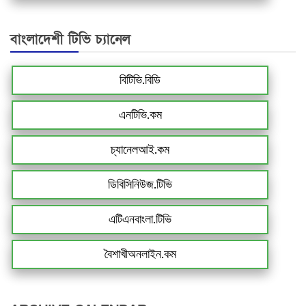
বাংলাদেশী টিভি চ্যানেল
বিটিভি.বিডি
এনটিভি.কম
চ্যানেলআই.কম
ডিবিসিনিউজ.টিভি
এটিএনবাংলা.টিভি
বৈশাখীঅনলাইন.কম