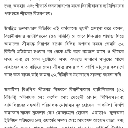
দুঃস্থ, অসহায় এবং শীতার্ত জনসাধারণের মাঝে বিয়ানীবাজার ব্যাটালিয়নের
পক্ষ হতে শীতবস্ত্র বিতরণ হয়।
উপস্থিত জনসাধারণ বিজিবির এই কর্মকান্ডে ভূয়সী প্রশংসা করে বলেন,
বিয়ানীবাজার ব্যাটালিয়নের (৫২ বিজিবি) যে ভাবে দিন-রাত পাহাড়া দিয়ে
আমাদের সীমান্তে নিরাপদ রাখেন বিভিন্ন অপরাধ দমনে তেমনি ৫২
বিজিবি প্রতিষ্ঠাতা হওয়ার পর থেকে প্রতি বছর রমজান মাসে ও শীতের
সময় এবং যে কোন দুর্যোগের সময় অসহায় সাধারণ মানুষের পাশে
সাহায্যের হাত বাড়িয়ে দেন। সীমান্ত রক্ষার পাশা-পাশি মানুষের কল্যাণে
কাজ করে যাচ্ছে তাই আমরা ৫২ বিজিবি’র উত্তরোত্তর সাফল্য কামনা করি।
ডাকটিলা বিওপি’র শীতবস্ত্র বিতরণে বিয়ানীবাজার ব্যাটালিয়নের (৫২
বিজিবি) অধিনায়ক লেঃ কর্ণেল মোঃ মেহেদী হাসান, পিপিএম।এবং
ব্যাটালিয়নের সহকারী পরিচালক মোহাম্মদ নূর হোসেন। ডাকটিলা বিওপি
কমান্ডার নায়েব সুবেদার মোঃ মোজাম্মেল হোসেন। এছাড়াও ফুলতলা
ইউনিয়ন পরিষদের ৬নং ওয়ার্ডের সদস্য মোঃ মোরশেদ আহমদ রাজা, ৭নং