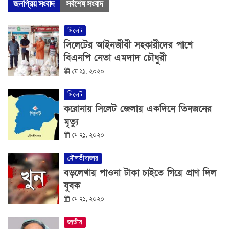
জনপ্রিয় সংবাদ
সর্বশেষ সংবাদ
সিলেট
সিলেটের আইনজীবী সহকারীদের পাশে
বিএনপি নেতা এমদাদ চৌধুরী
মে ২১, ২০২০
সিলেট
করোনায় সিলেট জেলায় একদিনে তিনজনের
মৃত্যু
মে ২১, ২০২০
মৌলভীবাজার
বড়লেখায় পাওনা টাকা চাইতে গিয়ে প্রাণ দিল
যুবক
মে ২১, ২০২০
জাতীয়