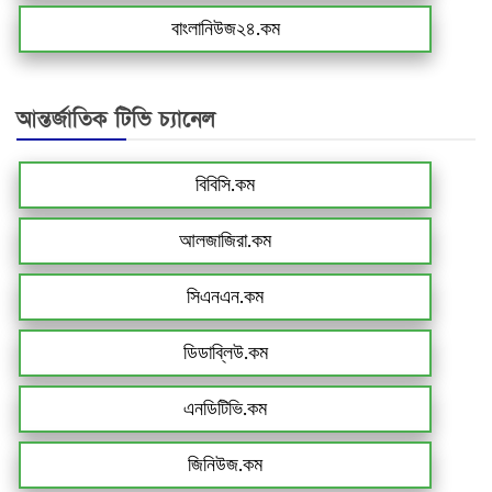
বাংলানিউজ২৪.কম
আন্তর্জাতিক টিভি চ্যানেল
বিবিসি.কম
আলজাজিরা.কম
সিএনএন.কম
ডিডাব্লিউ.কম
এনডিটিভি.কম
জিনিউজ.কম