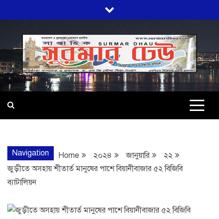
Skip
to
content
SURMARDHA
প্রতি মূহুর্তে সত্যের সন্ধানে অবিচল…
Navigation
Home
২০২৪
জানুয়ারি
২২
জুড়ীতে অসহায় শীতার্ত মানুষের পাশে বিয়ানীবাজার ৫২ বিজিবি
ব্যাটালিয়ন