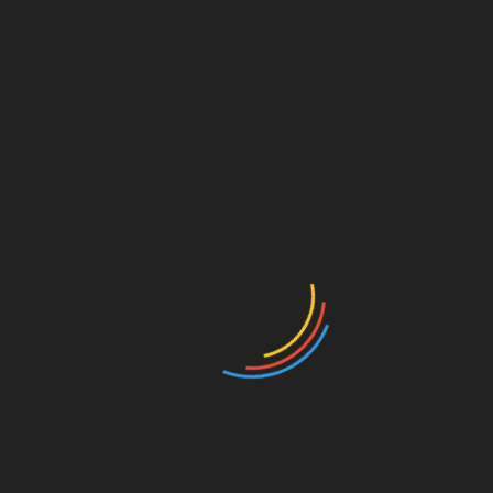
সর্বস্তরে বাংলাভাষা প্রচলন
ফেব্রুয়ারি ২১, ২০২৩
ভাষার মাস ফেব্রুয়ারী এলেই আমরা ভাষাপ্রেমী ও বাঙ্গালী হয়ে উঠি।
ফেব্রুয়ারীর প্রস্থান শেষে আবার ফিরে যাই পূর্ববস্থানে। ২১শে ফেব্রুয়ারী আসে
এবং অতিক্রান্ত হয়। আর প্রশ্ন
সাপ্তাহিক সুরমার ঢেউ ই-পেপার