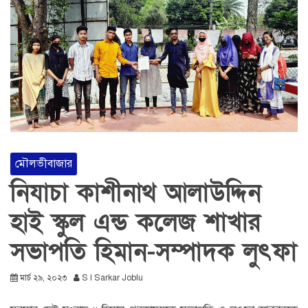
মৌলভীবাজার
নিযাচা কাশীনাথ আলাউদ্দিন
হাই স্কুল এন্ড কলেজ শাখার
সভাপতি হিমান-সম্পাদক লুৎফা
মার্চ ২৯, ২০২৩
S I Sarkar Joblu