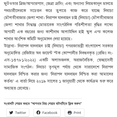
ফুটওভার ব্রিজ/আন্ডারপাস, জেব্রা ক্রসিং এবং অন্যান্য নিয়মকানুন মানতে
পথচারীদেরকে সচেতন করে তুলতে কাজ করে যাচ্ছে নিযাচা
মৌলভীবাজার জেলা শাখা। নিরাপদ যানবাহন চাই (নিযাচা) মৌলভীবাজার
জেলা শাখার সিদ্ধান্ত মোতাবেক সাংগঠনিক গতিশীলতা বৃদ্ধির লক্ষ্যে
আগামী এক বছরের জন্য কাশীনাথ আলাউদ্দিন হাই স্কুল এন্ড কলেজ
শাখার আংশিক কমিটি অনুমোদন দেয়া হয়েছে।
উল্লেখ্য- নিরাপদ যানবাহন চাই (নিযাচা) গণপ্রজাতন্ত্রী বাংলাদেশ সরকার
অনুমোদিত রেজিষ্টার অব জয়েন্ট স্টক কোম্পানীর নিবন্ধনকৃত (রেজিঃ নং-
এস-১৩৭৮১/২০২২) একটি অলাভজনক, অরাজনৈতিক, স্বেচ্ছাসেবী
সামাজিক সংগঠন। নিযাচা তৃণমূল পর্যায় থেকে সারাদেশে নিরাপদ
যানবাহন নিশ্চিত করার জন্য ‘নিরাপদ যানবাহন নিশ্চিত করা আমাদের
কর্তব্য’ এ বার্তা নিয়ে ২০১৯ সালের ১ জানুয়ারী থেকে কার্যক্রম শুরু করে
অব্যাহত রেখেছে।
সংবাদটি শেয়ার করতে “আপনার প্রিয় শেয়ার বাটনটিতে ক্লিক করুন”
Twitter
Facebook
Print