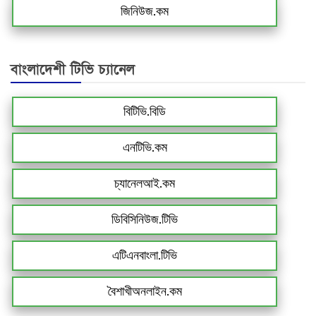
জিনিউজ.কম
বাংলাদেশী টিভি চ্যানেল
বিটিভি.বিডি
এনটিভি.কম
চ্যানেলআই.কম
ডিবিসিনিউজ.টিভি
এটিএনবাংলা.টিভি
বৈশাখীঅনলাইন.কম