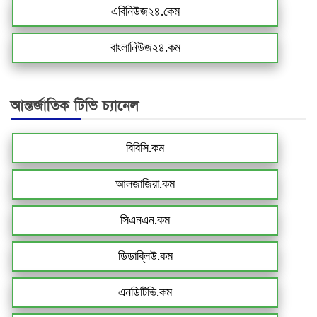
এবিনিউজ২৪.কেম
বাংলানিউজ২৪.কম
আন্তর্জাতিক টিভি চ্যানেল
বিবিসি.কম
আলজাজিরা.কম
সিএনএন.কম
ডিডাব্লিউ.কম
এনডিটিভি.কম