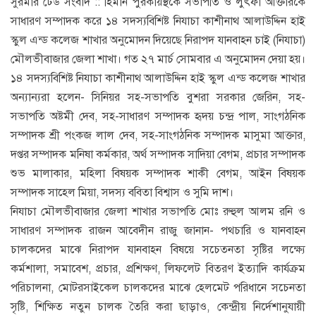
সুরমার ঢেউ সংবাদ :: হিমান পুরকায়স্থকে সভাপতি ও লুৎফা আক্তারকে
সাধারণ সম্পাদক করে ১৪ সদস্যবিশিষ্ট নিযাচা কাশীনাথ আলাউদ্দিন হাই
স্কুল এন্ড কলেজ শাখার অনুমোদন দিয়েছে নিরাপদ যানবাহন চাই (নিযাচা)
মৌলভীবাজার জেলা শাখা। গত ২৭ মার্চ সোমবার এ অনুমোদন দেয়া হয়।
১৪ সদস্যবিশিষ্ট নিযাচা কাশীনাথ আলাউদ্দিন হাই স্কুল এন্ড কলেজ শাখার
অন্যান্যরা হলেন- সিনিয়র সহ-সভাপতি বুশরা সরকার জেরিন, সহ-
সভাপতি অষ্টমী দেব, সহ-সাধারণ সম্পাদক হৃদয় চন্দ্র পাল, সাংগঠনিক
সম্পাদক শ্রী পংকজ লাল দেব, সহ-সাংগঠনিক সম্পাদক মাসুমা আক্তার,
দপ্তর সম্পাদক মনিষা কর্মকার, অর্থ সম্পাদক সাদিয়া বেগম, প্রচার সম্পাদক
শুভ মালাকার, মহিলা বিষয়ক সম্পাদক শাকী বেগম, আইন বিষয়ক
সম্পাদক সাহেল মিয়া, সদস্য ববিতা বিশ্বাস ও সুমি দাশ।
নিযাচা মৌলভীবাজার জেলা শাখার সভাপতি মোঃ রুহুল আলম রনি ও
সাধারণ সম্পাদক রাজন আবেদীন রাজু জানান- পথচারি ও যানবাহন
চালকদের মাঝে নিরাপদ যানবাহন বিষয়ে সচেতনতা সৃষ্টির লক্ষ্যে
কর্মশালা, সমাবেশ, প্রচার, প্রশিক্ষণ, লিফলেট বিতরণ ইত্যাদি কার্যক্রম
পরিচালনা, মোটরসাইকেল চালকদের মাঝে হেলমেট পরিধানে সচেনতা
সৃষ্টি, শিক্ষিত নতুন চালক তৈরি করা ছাড়াও, কেন্দ্রীয় নির্দেশানুযায়ী