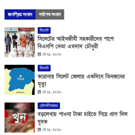
জনপ্রিয় সংবাদ
সর্বশেষ সংবাদ
সিলেট
সিলেটের আইনজীবী সহকারীদের পাশে
বিএনপি নেতা এমদাদ চৌধুরী
মে ২১, ২০২০
সিলেট
করোনায় সিলেট জেলায় একদিনে তিনজনের
মৃত্যু
মে ২১, ২০২০
মৌলভীবাজার
বড়লেখায় পাওনা টাকা চাইতে গিয়ে প্রাণ দিল
যুবক
মে ২১, ২০২০