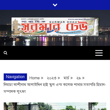
Skip
to
content
SURMARDHA
প্রতি মূহুর্তে সত্যের সন্ধানে অবিচল…
Navigation
Home
২০২৩
মার্চ
২৯
নিযাচা কাশীনাথ আলাউদ্দিন হাই স্কুল এন্ড কলেজ শাখার সভাপতি হিমান-
সম্পাদক লুৎফা