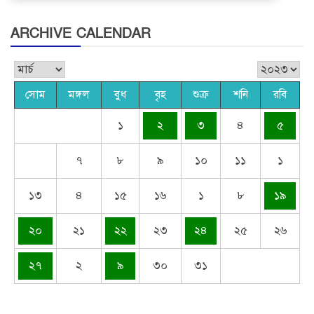
ARCHIVE CALENDAR
সোম
মঙ্গল
বুধ
বৃহ
শুক্র
শনি
রবি
১
২
৩
৪
৫
৭
৮
৯
১০
১১
১
১৩
৪
১৫
১৬
১
৮
১৯
২০
২১
২২
২৩
২৪
২৫
২৬
২৭
২
৯
৩০
৩১