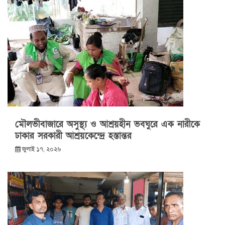
মৌলভীবাজারে অসুস্থ্য ও আশ্রয়হীন ভবঘুরে এক নারীকে
ঢাকার সরকারী আশ্রয়কেন্দ্রে হস্তান্তর
জুলাই ১৭, ২০২৬