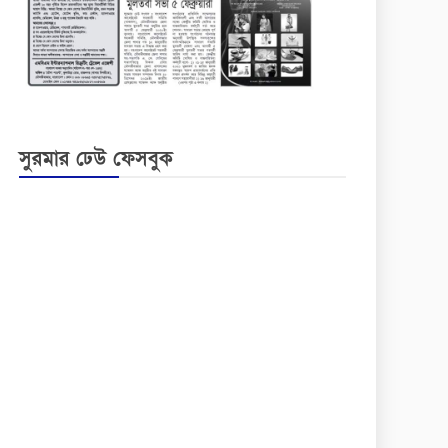
সুরমার ঢেউ ফেসবুক