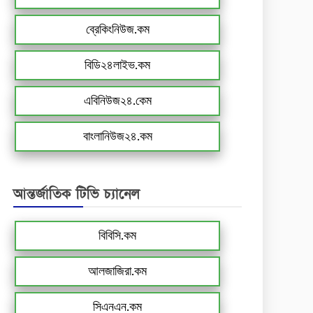
ব্রেকিংনিউজ.কম
বিডি২৪লাইভ.কম
এবিনিউজ২৪.কেম
বাংলানিউজ২৪.কম
আন্তর্জাতিক টিভি চ্যানেল
বিবিসি.কম
আলজাজিরা.কম
সিএনএন.কম