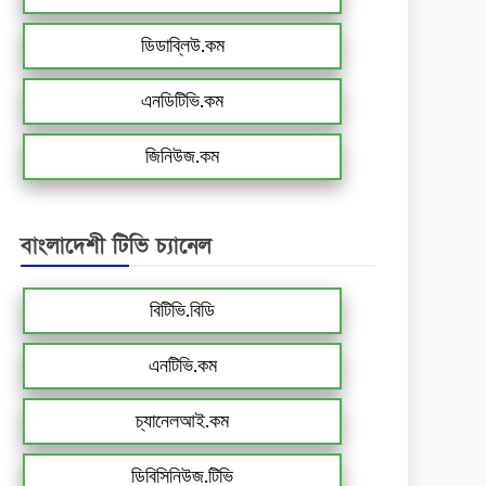
ডিডাব্লিউ.কম
এনডিটিভি.কম
জিনিউজ.কম
বাংলাদেশী টিভি চ্যানেল
বিটিভি.বিডি
এনটিভি.কম
চ্যানেলআই.কম
ডিবিসিনিউজ.টিভি