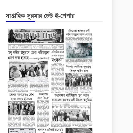
সাপ্তাহিক সুরমার ঢেউ ই-পেপার