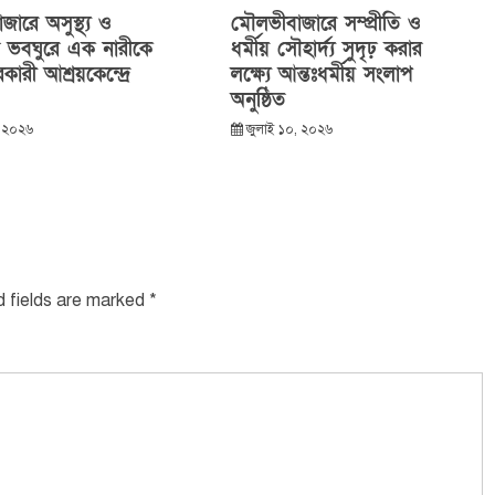
ারে অসুস্থ্য ও
মৌলভীবাজারে সম্প্রীতি ও
ন ভবঘুরে এক নারীকে
ধর্মীয় সৌহার্দ্য সুদৃঢ় করার
কারী আশ্রয়কেন্দ্রে
লক্ষ্যে আন্তঃধর্মীয় সংলাপ
অনুষ্ঠিত
, ২০২৬
জুলাই ১০, ২০২৬
d fields are marked
*