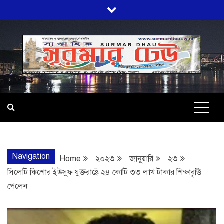
Skip
to
content
SURMARDHA
প্রতি মূহুর্তে সত্যের সন্ধানে অবিচল…
Navigation
Home
২০২৩
জানুয়ারি
২৩
সিলেটি কিশোর ইউসুফ যুক্তরাষ্ট্রে ২৪ কোটি ৩৩ লাখ টাকার শিক্ষাবৃত্তি
পেলেন