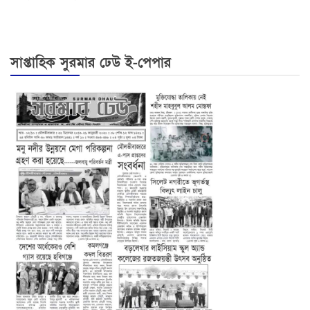
সাপ্তাহিক সুরমার ঢেউ ই-পেপার