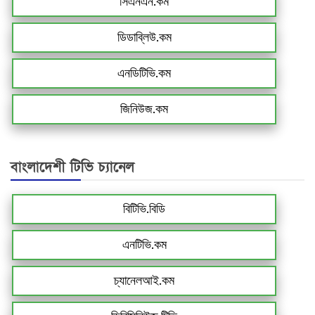
সিএনএন.কম
ডিডাব্লিউ.কম
এনডিটিভি.কম
জিনিউজ.কম
বাংলাদেশী টিভি চ্যানেল
বিটিভি.বিডি
এনটিভি.কম
চ্যানেলআই.কম