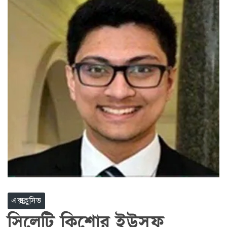
এক্সক্লুসিভ
সিলেটি কিশোর ইউসুফ