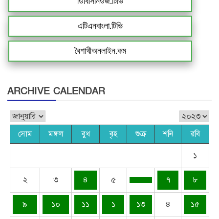
ডিবিসিনিউজ.টিভি
এটিএনবাংলা.টিভি
বৈশাখীঅনলাইন.কম
ARCHIVE CALENDAR
সোম
মঙ্গল
বুধ
বৃহ
শুক্র
শনি
রবি
১
২
৩
৪
৫
৭
৮
৯
১০
১১
১
১৩
৪
১৫