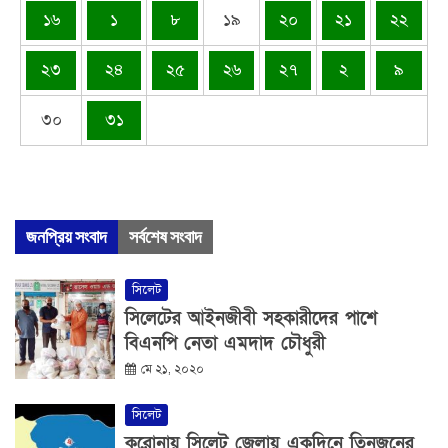
১৬
১
৮
১৯
২০
২১
২২
২৩
২৪
২৫
২৬
২৭
২
৯
৩০
৩১
জনপ্রিয় সংবাদ
সর্বশেষ সংবাদ
সিলেট
সিলেটের আইনজীবী সহকারীদের পাশে
বিএনপি নেতা এমদাদ চৌধুরী
মে ২১, ২০২০
সিলেট
করোনায় সিলেট জেলায় একদিনে তিনজনের