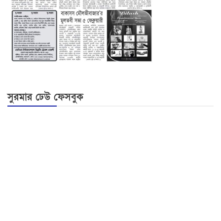
সুরমার ঢেউ ফেসবুক