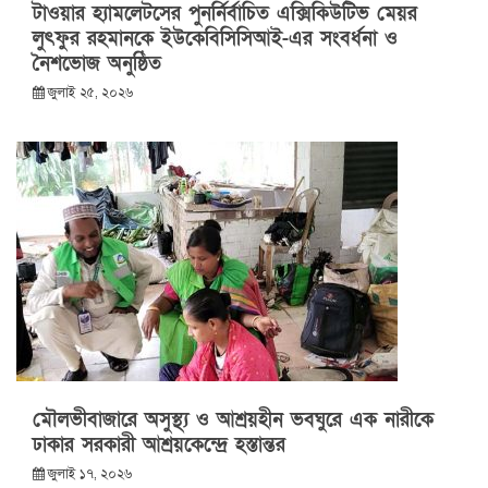
টাওয়ার হ্যামলেটসের পুনর্নির্বাচিত এক্সিকিউটিভ মেয়র
লুৎফুর রহমানকে ইউকেবিসিসিআই-এর সংবর্ধনা ও
নৈশভোজ অনুষ্ঠিত
জুলাই ২৫, ২০২৬
মৌলভীবাজারে অসুস্থ্য ও আশ্রয়হীন ভবঘুরে এক নারীকে
ঢাকার সরকারী আশ্রয়কেন্দ্রে হস্তান্তর
জুলাই ১৭, ২০২৬