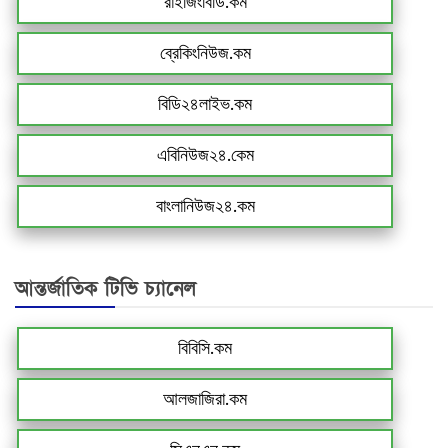
রাইজিংবিডি.কম
ব্রেকিংনিউজ.কম
বিডি২৪লাইভ.কম
এবিনিউজ২৪.কেম
বাংলানিউজ২৪.কম
আন্তর্জাতিক টিভি চ্যানেল
বিবিসি.কম
আলজাজিরা.কম