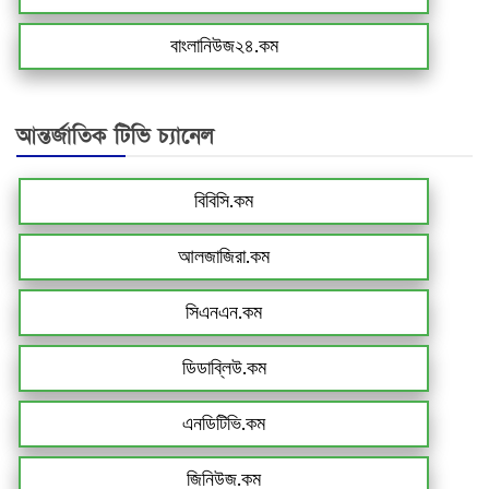
বাংলানিউজ২৪.কম
আন্তর্জাতিক টিভি চ্যানেল
বিবিসি.কম
আলজাজিরা.কম
সিএনএন.কম
ডিডাব্লিউ.কম
এনডিটিভি.কম
জিনিউজ.কম