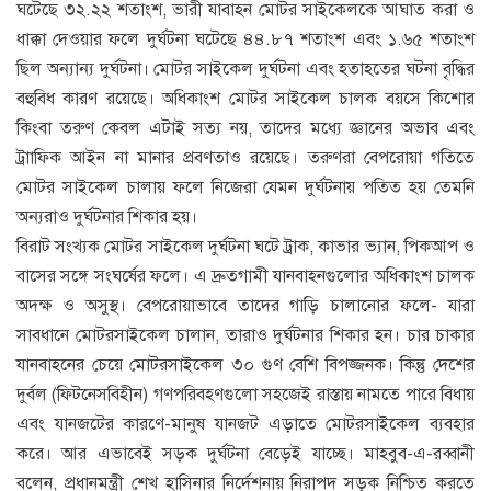
ঘটেছে ৩২.২২ শতাংশ, ভারী যাবাহন মোটর সাইকেলকে আঘাত করা ও
ধাক্কা দেওয়ার ফলে দুর্ঘটনা ঘটেছে ৪৪.৮৭ শতাংশ এবং ১.৬৫ শতাংশ
ছিল অন্যান্য দুর্ঘটনা। মোটর সাইকেল দুর্ঘটনা এবং হতাহতের ঘটনা বৃদ্ধির
বহুবিধ কারণ রয়েছে। অধিকাংশ মোটর সাইকেল চালক বয়সে কিশোর
কিংবা তরুণ কেবল এটাই সত্য নয়, তাদের মধ্যে জ্ঞানের অভাব এবং
ট্রাাফিক আইন না মানার প্রবণতাও রয়েছে। তরুণরা বেপরোয়া গতিতে
মোটর সাইকেল চালায় ফলে নিজেরা যেমন দুর্ঘটনায় পতিত হয় তেমনি
অন্যরাও দুর্ঘটনার শিকার হয়।
বিরাট সংখ্যক মোটর সাইকেল দুর্ঘটনা ঘটে ট্রাক, কাভার ভ্যান, পিকআপ ও
বাসের সঙ্গে সংঘর্ষের ফলে। এ দ্রুতগামী যানবাহনগুলোর অধিকাংশ চালক
অদক্ষ ও অসুস্থ। বেপরোয়াভাবে তাদের গাড়ি চালানোর ফলে- যারা
সাবধানে মোটরসাইকেল চালান, তারাও দুর্ঘটনার শিকার হন। চার চাকার
যানবাহনের চেয়ে মোটরসাইকেল ৩০ গুণ বেশি বিপজ্জনক। কিন্তু দেশের
দুর্বল (ফিটনেসবিহীন) গণপরিবহণগুলো সহজেই রাস্তায় নামতে পারে বিধায়
এবং যানজটের কারণে-মানুষ যানজট এড়াতে মোটরসাইকেল ব্যবহার
করে। আর এভাবেই সড়ক দুর্ঘটনা বেড়েই যাচ্ছে। মাহবুব-এ-রব্বানী
বলেন, প্রধানমন্ত্রী শেখ হাসিনার নির্দেশনায় নিরাপদ সড়ক নিশ্চিত করতে