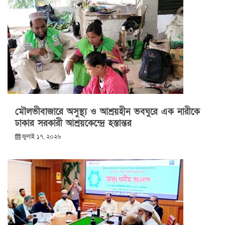
মৌলভীবাজারে অসুস্থ্য ও আশ্রয়হীন ভবঘুরে এক নারীকে
ঢাকার সরকারী আশ্রয়কেন্দ্রে হস্তান্তর
জুলাই ১৭, ২০২৬