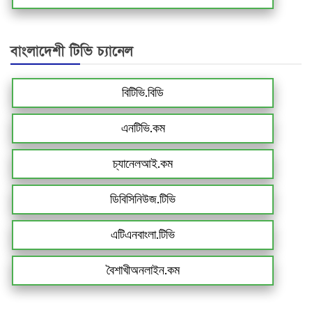
বাংলাদেশী টিভি চ্যানেল
বিটিভি.বিডি
এনটিভি.কম
চ্যানেলআই.কম
ডিবিসিনিউজ.টিভি
এটিএনবাংলা.টিভি
বৈশাখীঅনলাইন.কম