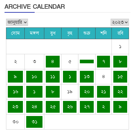
ARCHIVE CALENDAR
সোম
মঙ্গল
বুধ
বৃহ
শুক্র
শনি
রবি
১
২
৩
৪
৫
৭
৮
৯
১০
১১
১
১৩
৪
১৫
১৬
১
৮
১৯
২০
২১
২২
২৩
২৪
২৫
২৬
২৭
২
৯
৩০
৩১