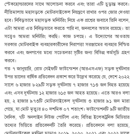
স্টেকহোল্ডারদের সাথে আলোচনা করবে এবং তারা এটি চুড়ান্ত করবে।
নীতিমালায় মহাসড়কে মোটরসাইকেল নিয়ন্ত্রণে রাখার ওপর জোর দেওয়া
হবে। নিবিড়ভাবে মহাসড়ক মনিটরিং নিয়ে এক প্রশ্নের জবাবে তিনি বলেন,
এটা আমরা এত নিবিড়ভাবে করতে পারি না, জনবলের অভাব রয়েছে। তা
সত্ত্বেও আমরা মনিটরিং করছি। কাজ চলছে। এ উদ্যোগের আওতায়
সরকার মোটরবাইক ব্যবহারকারীদের নিরাপত্তা সরঞ্জামের ব্যবহার নিশ্চিত
করবে এবং জনগণের মধ্যে সচেতনতা সৃষ্টির জন্য বিভিন্ন কর্মসূচি গ্রহণ
করবে।
গত ৭ জানুয়ারি, রোড সেইফটি ফাউন্ডেশন (আরএসএফ) সড়ক দুর্ঘটনার
উপর তাদের বার্ষিক প্রতিবেদন প্রকাশ করে উল্লেখ করেছে যে, দেশে ২০২২
সালে ৬ হাজার ৮২৯টি সড়ক দুর্ঘটনায় ৭ হাজার ৭১৩ জন নিহত হয়েছে
এবং এসব দুর্ঘটনায় ১২ হাজার ৬১৫ জন আহত হয়েছে। এতে আরও বলা
হয়, ২ হাজার ৯৭৩টি মোটরসাইকেল দুর্ঘটনায় ৩ হাজার ৯১ জন মারা
গেছে, যা মোট মৃত্যুর ৪০ দশমিক ০৭ শতাংশ। ফাউন্ডেশনটি ৯টি জাতীয়
দৈনিক, ৭টি অনলাইন নিউজ পোর্টাল এবং বিভিন্ন ইলেকট্রনিক মিডিয়ার
তথ্যের ভিত্তিতে প্রতিবেদনটি তৈরি করেছে। প্রতিবেদনে বলা হয়েছে,
মোটরসাইকেল দুর্ঘটনা ছাড়াও ২০১৯, ২০২০, ২০২১ এবং ২০২২ সালে