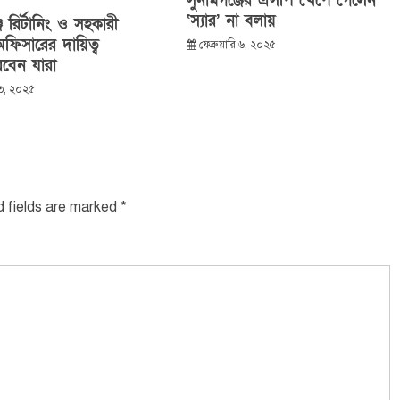
সুনামগঞ্জের এসপি খেপে গেলেন
‘স্যার’ না বলায়
ে রির্টানিং ও সহকারী
 অফিসারের দায়িত্ব
ফেব্রুয়ারি ৬, ২০২৫
বেন যারা
১৩, ২০২৫
d fields are marked
*