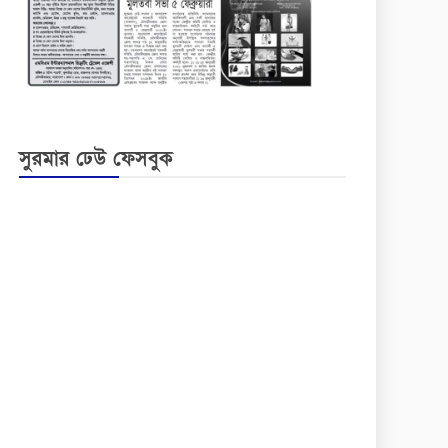
সুরমার ঢেউ ফেসবুক