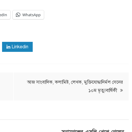
edIn
WhatsApp
Linkedin
আজ সাংবাদিক, কলামিষ্ট, লেখক, মুক্তিযোদ্ধানির্মল সেনের
১০ম মৃত্যুবার্ষিকী