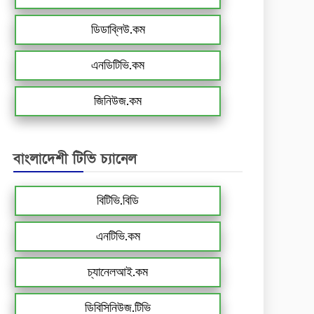
ডিডাব্লিউ.কম
এনডিটিভি.কম
জিনিউজ.কম
বাংলাদেশী টিভি চ্যানেল
বিটিভি.বিডি
এনটিভি.কম
চ্যানেলআই.কম
ডিবিসিনিউজ.টিভি