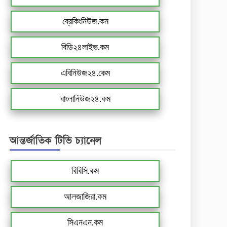
ব্রেকিংনিউজ.কম
বিডি২৪লাইভ.কম
এবিনিউজ২৪.কেম
বাংলানিউজ২৪.কম
আন্তর্জাতিক টিভি চ্যানেল
বিবিসি.কম
আলজাজিরা.কম
সিএনএন.কম