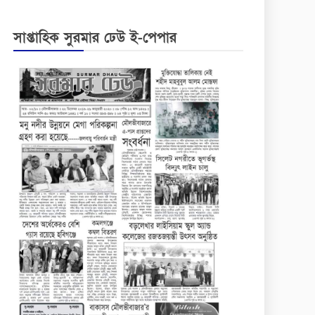
সাপ্তাহিক সুরমার ঢেউ ই-পেপার