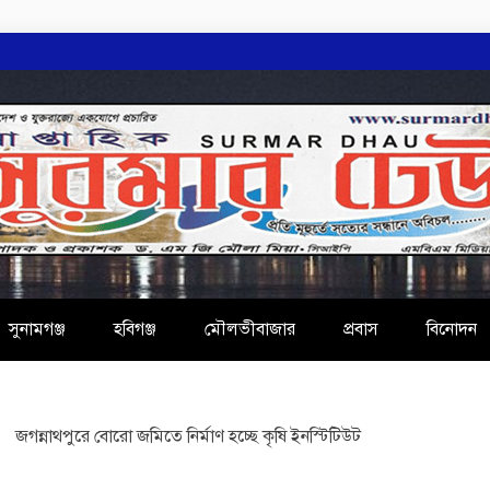
AU
সুনামগঞ্জ
হবিগঞ্জ
মৌলভীবাজার
প্রবাস
বিনোদন
জগন্নাথপুরে বোরো জমিতে নির্মাণ হচ্ছে কৃষি ইনস্টিটিউট