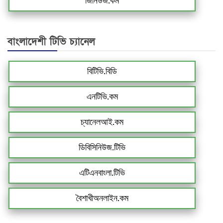
জিনিউজ.কম
বাংলাদেশী টিভি চ্যানেল
বিটিভি.বিডি
এনটিভি.কম
চ্যানেলআই.কম
ডিবিসিনিউজ.টিভি
এটিএনবাংলা.টিভি
বৈশাখীঅনলাইন.কম