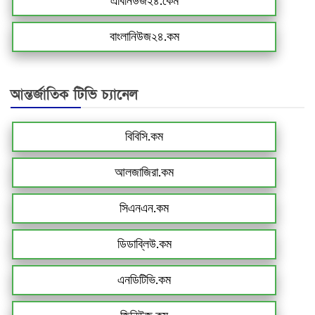
এবিনিউজ২৪.কেম
বাংলানিউজ২৪.কম
আন্তর্জাতিক টিভি চ্যানেল
বিবিসি.কম
আলজাজিরা.কম
সিএনএন.কম
ডিডাব্লিউ.কম
এনডিটিভি.কম