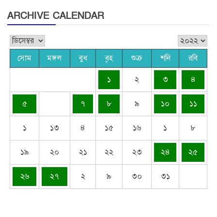
ARCHIVE CALENDAR
সোম
মঙ্গল
বুধ
বৃহ
শুক্র
শনি
রবি
১
২
৩
৪
৫
৭
৮
৯
১০
১১
১
১৩
৪
১৫
১৬
১
৮
১৯
২০
২১
২২
২৩
২৪
২৫
২৬
২৭
২
৯
৩০
৩১