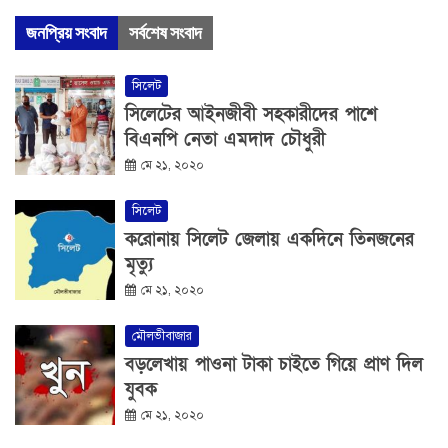
জনপ্রিয় সংবাদ
সর্বশেষ সংবাদ
সিলেট
সিলেটের আইনজীবী সহকারীদের পাশে
বিএনপি নেতা এমদাদ চৌধুরী
মে ২১, ২০২০
সিলেট
করোনায় সিলেট জেলায় একদিনে তিনজনের
মৃত্যু
মে ২১, ২০২০
মৌলভীবাজার
বড়লেখায় পাওনা টাকা চাইতে গিয়ে প্রাণ দিল
যুবক
মে ২১, ২০২০