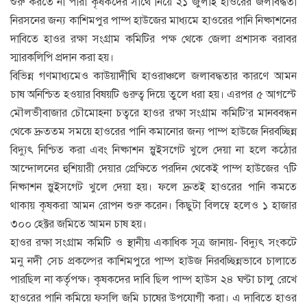
শুরু করতে না পারা কৃষকদের সাথে নিয়ে ২১ জুলাই হাওরের জলাবদ্ধতা
নিরসনের জন্য কাশিমপুর পাম্প হাউজের মাধ্যমে হাওরের পানি নিষ্কাশনের
দাবিতে হাওর রক্ষা সংগ্রাম কমিটির পক্ষ থেকে জেলা প্রশাসক বরাবর
স্মারকলিপি প্রদান করা হয়।
বিভিন্ন গণমাধ্যমেও কাউয়াদীঘি হাওরাঞ্চলে জলাবদ্ধতার কারণে আমন
চাষ অনিশ্চিত হওয়ার বিষয়টি গুরুত্ব দিয়ে তুলে ধরা হয়। এরপর ৫ আগস্টে
মৌলভীবাজার চৌমোহনা চত্বরে হাওর রক্ষা সংগ্রাম কমিটি’র মানববন্ধন
থেকে দ্রুততম সময়ে হাওরের পানি কমানোর জন্য পাম্প হাউজে নিরবচ্ছিন্ন
বিদ্যুৎ নিশ্চিত করা এবং নিষ্কাশন স্লুইসগেট খুলে দেয়া না হলে কঠোর
আন্দোলনের হুশিয়ারী দেয়ার প্রেক্ষিতে পরদিন থেকেই পাম্প হাউজের ৭টি
নিষ্কাশন স্লুইসগেট খুলে দেয়া হয়। ফলে দ্রুতই হাওরের পানি কমতে
থাকায় কৃষকরা আমন রোপন শুরু করেন। কিছুটা বিলম্বে হলেও ১ হাজার
৩০০ হেক্টর জমিতে আমন চাষ হয়।
হাওর রক্ষা সংগ্রাম কমিটি ও স্থানীয় একাধিক সূত্র জানায়- বিদ্যুৎ সংকটে
মনু নদী সেচ প্রকল্পের কাশিমপুরে পাম্প হাউজ নিরবচ্ছিন্নভাবে চালাতে
পারছিল না কর্তৃপক্ষ। কৃষকদের দাবি ছিল পাম্প হাউস ২৪ ঘণ্টা চালু রেখে
হাওরের পানি কমিয়ে ফসলি জমি চাষের উপযোগী করা। এ দাবিতে হাওর