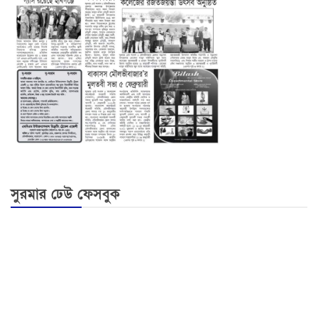
সুরমার ঢেউ ফেসবুক