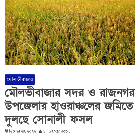
মৌলভীবাজার
মৌলভীবাজার সদর ও রাজনগর
উপজেলার হাওরাঞ্চলের জমিতে
দুলছে সোনালী ফসল
ডিসেম্বর ২৪, ২০২২
S I Sarkar Joblu