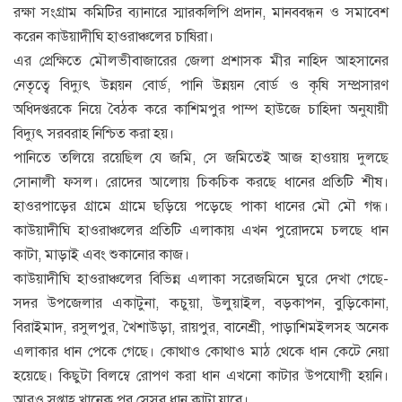
রক্ষা সংগ্রাম কমিটির ব্যানারে স্মারকলিপি প্রদান, মানববন্ধন ও সমাবেশ
করেন কাউয়াদীঘি হাওরাঞ্চলের চাষিরা।
এর প্রেক্ষিতে মৌলভীবাজারের জেলা প্রশাসক মীর নাহিদ আহসানের
নেতৃত্বে বিদ্যুৎ উন্নয়ন বোর্ড, পানি উন্নয়ন বোর্ড ও কৃষি সম্প্রসারণ
অধিদপ্তরকে নিয়ে বৈঠক করে কাশিমপুর পাম্প হাউজে চাহিদা অনুযায়ী
বিদ্যুৎ সরবরাহ নিশ্চিত করা হয়।
পানিতে তলিয়ে রয়েছিল যে জমি, সে জমিতেই আজ হাওয়ায় দুলছে
সোনালী ফসল। রোদের আলোয় চিকচিক করছে ধানের প্রতিটি শীষ।
হাওরপাড়ের গ্রামে গ্রামে ছড়িয়ে পড়েছে পাকা ধানের মৌ মৌ গন্ধ।
কাউয়াদীঘি হাওরাঞ্চলের প্রতিটি এলাকায় এখন পুরোদমে চলছে ধান
কাটা, মাড়াই এবং শুকানোর কাজ।
কাউয়াদীঘি হাওরাঞ্চলের বিভিন্ন এলাকা সরেজমিনে ঘুরে দেখা গেছে-
সদর উপজেলার একাটুনা, কচুয়া, উলুয়াইল, বড়কাপন, বুড়িকোনা,
বিরাইমাদ, রসুলপুর, খৈশাউড়া, রায়পুর, বানেশ্রী, পাড়াশিমইলসহ অনেক
এলাকার ধান পেকে গেছে। কোথাও কোথাও মাঠ থেকে ধান কেটে নেয়া
হয়েছে। কিছুটা বিলম্বে রোপণ করা ধান এখনো কাটার উপযোগী হয়নি।
আরও সপ্তাহ খানেক পর সেসব ধান কাটা যাবে।