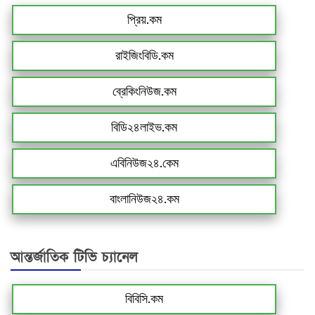
প্রিয়.কম
রাইজিংবিডি.কম
ব্রেকিংনিউজ.কম
বিডি২৪লাইভ.কম
এবিনিউজ২৪.কেম
বাংলানিউজ২৪.কম
আন্তর্জাতিক টিভি চ্যানেল
বিবিসি.কম