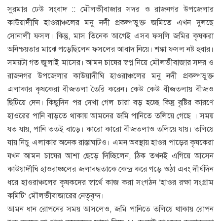
সুরমার ঢেউ সংবাদ :: মৌলভীবাজার সদর ও রাজনগর উপজেলার
কাউয়াদীঘি হাওরাঞ্চলের মনু নদী প্রকল্পভুক্ত জমিতে এখন দুলছে
সোনালী ফসল। কিন্তু, মাস তিনেক আগেই এসব ফসলি জমির কৃষকরা
অনিশ্চয়তার মাঝে পড়েছিলেন ফসলের আবাদ নিয়ে। শঙ্কা ফসল নষ্ট হবার।
সময়টা গত জুলাই মাসের। আমন চাষের স্বপ্ন নিয়ে মৌলভীবাজার সদর ও
রাজনগর উপজেলার কাউয়াদীঘি হাওরাঞ্চলের মনু নদী প্রকল্পভুক্ত
এলাকার কৃষকেরা বীজতলা তৈরি করেন। কেউ কেউ বীজতলায় বীজও
ছিটিয়ে দেন। কিছুদিন পর দেখা গেল চারা বড় হচ্ছে কিন্তু বৃষ্টির কারণে
হাওরের পানি বাড়তে থাকায় আমনের জমি পানিতে তলিয়ে গেছে । সময়
যত যায়, পানি ততই বাড়ে। কারো কারো বীজতলাও তলিয়ে যায়। তলিয়ে
যায় নিচু এলাকার অনেক রাস্তাঘাটও। এমন অবস্থায় হাওর পাড়ের কৃষকেরা
যখন আমন চাষের আশা ছেড়ে দিচ্ছিলেন, ঠিক তখনই এগিয়ে আসেন
কাউয়াদীঘি হাওরাঞ্চলের জলাবদ্ধতাকে কেন্দ্র করে গড়ে ওঠা এবং দীর্ঘদিন
ধরে হাওরাঞ্চলের কৃৃষকদের স্বার্থে কাজ করা সংগঠন ‘হাওর রক্ষা সংগ্রাম
কমিটি’ মৌলভীবাজারের নেতৃবৃন্দ।
আমন ধান রোপনের সময় আসলেও, জমি পানিতে তলিয়ে থাকায় রোপন