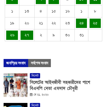
১
১৩
৪
১৫
১৬
১
৮
১৯
২০
২১
২২
২৩
২৪
২৫
২৬
২৭
২
৯
৩০
৩১
জনপ্রিয় সংবাদ
সর্বশেষ সংবাদ
সিলেট
সিলেটের আইনজীবী সহকারীদের পাশে
বিএনপি নেতা এমদাদ চৌধুরী
মে ২১, ২০২০
সিলেট