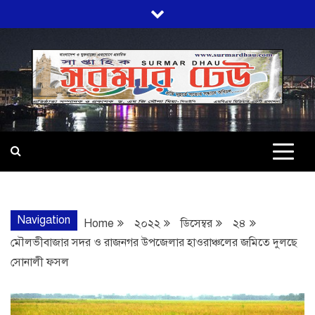
Skip
to
content
SURMARDHA
প্রতি মূহুর্তে সত্যের সন্ধানে অবিচল…
Navigation
Home
২০২২
ডিসেম্বর
২৪
মৌলভীবাজার সদর ও রাজনগর উপজেলার হাওরাঞ্চলের জমিতে দুলছে
সোনালী ফসল