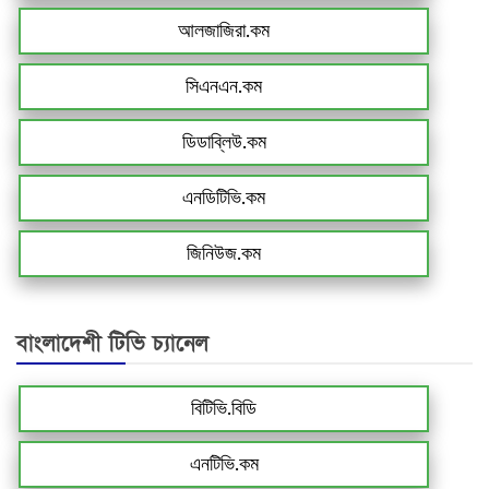
আলজাজিরা.কম
সিএনএন.কম
ডিডাব্লিউ.কম
এনডিটিভি.কম
জিনিউজ.কম
বাংলাদেশী টিভি চ্যানেল
বিটিভি.বিডি
এনটিভি.কম