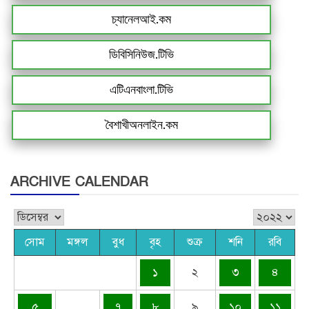
চ্যানেলআই.কম
ডিবিসিনিউজ.টিভি
এটিএনবাংলা.টিভি
বৈশাখীঅনলাইন.কম
ARCHIVE CALENDAR
সোম
মঙ্গল
বুধ
বৃহ
শুক্র
শনি
রবি
১
২
৩
৪
৫
৭
৮
৯
১০
১১