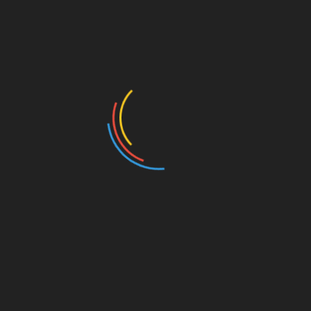
সুরমার ঢেউ ফেসবুক