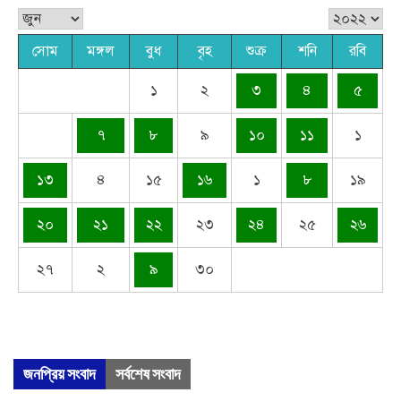
সোম
মঙ্গল
বুধ
বৃহ
শুক্র
শনি
রবি
১
২
৩
৪
৫
৭
৮
৯
১০
১১
১
১৩
৪
১৫
১৬
১
৮
১৯
২০
২১
২২
২৩
২৪
২৫
২৬
২৭
২
৯
৩০
জনপ্রিয় সংবাদ
সর্বশেষ সংবাদ