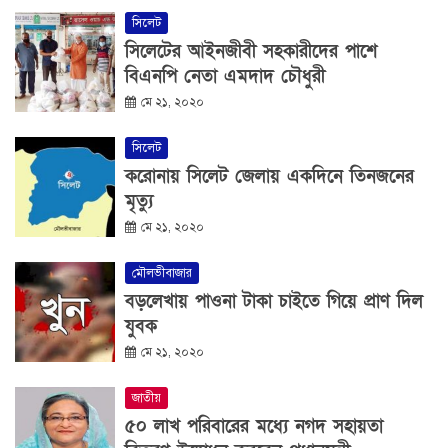
সিলেট
সিলেটের আইনজীবী সহকারীদের পাশে
বিএনপি নেতা এমদাদ চৌধুরী
মে ২১, ২০২০
সিলেট
করোনায় সিলেট জেলায় একদিনে তিনজনের
মৃত্যু
মে ২১, ২০২০
মৌলভীবাজার
বড়লেখায় পাওনা টাকা চাইতে গিয়ে প্রাণ দিল
যুবক
মে ২১, ২০২০
জাতীয়
৫০ লাখ পরিবারের মধ্যে নগদ সহায়তা