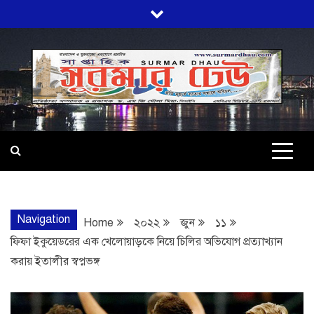
Skip
to
content
SURMARDHA
প্রতি মূহুর্তে সত্যের সন্ধানে অবিচল…
Navigation
Home
২০২২
জুন
১১
ফিফা ইকুয়েডরের এক খেলোয়াড়কে নিয়ে চিলির অভিযোগ প্রত্যাখ্যান
করায় ইতালীর স্বপ্নভঙ্গ