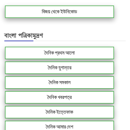
বিজয় থেকে ইউনিকোড
বাংলা পত্রিকামুদ্রণ
দৈনিক প্রথম আলো
দৈনিক যুগান্তর
দৈনিক সমকাল
দৈনিক খবরপত্র
দৈনিক ইত্তেফাক
দৈনিক আমার দেশ