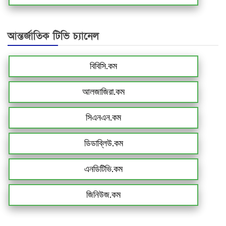
আন্তর্জাতিক টিভি চ্যানেল
বিবিসি.কম
আলজাজিরা.কম
সিএনএন.কম
ডিডাব্লিউ.কম
এনডিটিভি.কম
জিনিউজ.কম