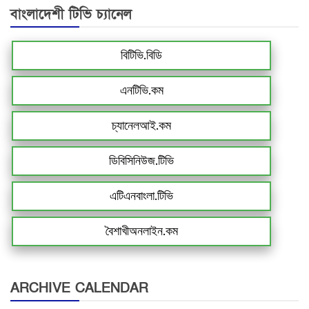
বাংলাদেশী টিভি চ্যানেল
বিটিভি.বিডি
এনটিভি.কম
চ্যানেলআই.কম
ডিবিসিনিউজ.টিভি
এটিএনবাংলা.টিভি
বৈশাখীঅনলাইন.কম
ARCHIVE CALENDAR