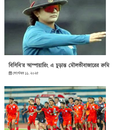
বিসিবি’র আম্পায়ারিং এ চুড়ান্ত মৌলভীবাজারের রুমি
সেপ্টেম্বর ১১, ২০২৫