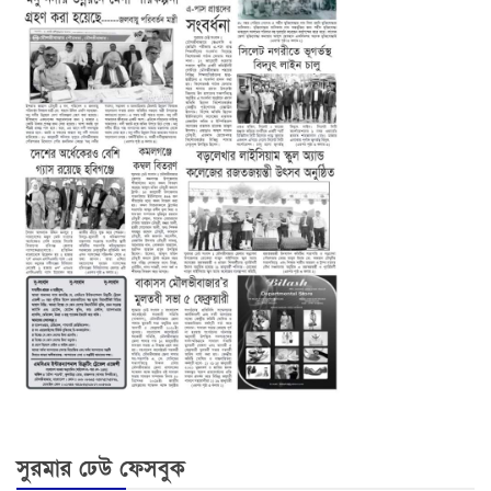
সুরমার ঢেউ ফেসবুক