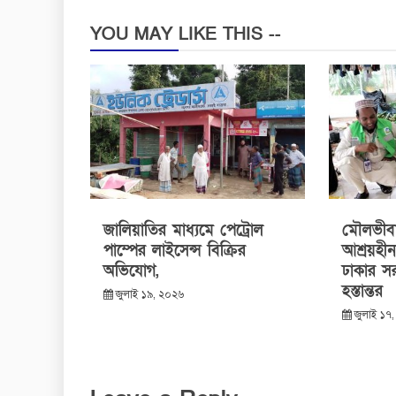
YOU MAY LIKE THIS --
জালিয়াতির মাধ্যমে পেট্রোল
মৌলভীবাজ
পাম্পের লাইসেন্স বিক্রির
আশ্রয়হী
অভিযোগ,
ঢাকার সর
হস্তান্তর
জুলাই ১৯, ২০২৬
জুলাই ১৭