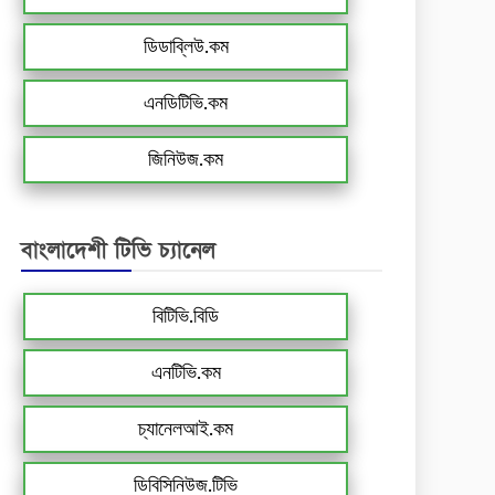
ডিডাব্লিউ.কম
এনডিটিভি.কম
জিনিউজ.কম
বাংলাদেশী টিভি চ্যানেল
বিটিভি.বিডি
এনটিভি.কম
চ্যানেলআই.কম
ডিবিসিনিউজ.টিভি