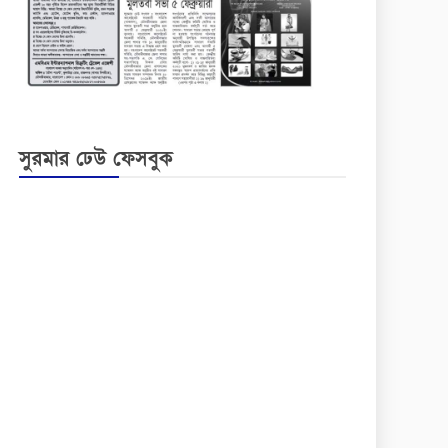
সুরমার ঢেউ ফেসবুক