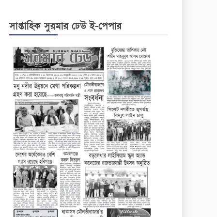
সাপ্তাহিক সুরমার ঢেউ ই-পেপার