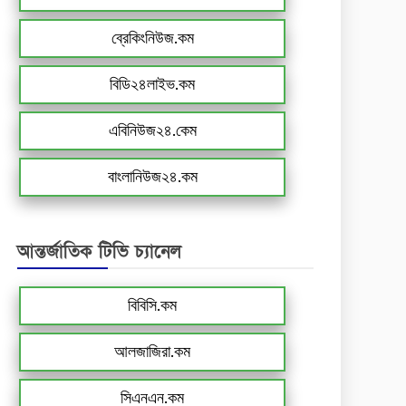
ব্রেকিংনিউজ.কম
বিডি২৪লাইভ.কম
এবিনিউজ২৪.কেম
বাংলানিউজ২৪.কম
আন্তর্জাতিক টিভি চ্যানেল
বিবিসি.কম
আলজাজিরা.কম
সিএনএন.কম