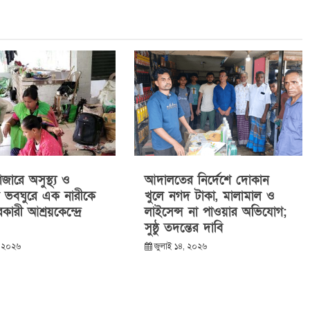
ারে অসুস্থ্য ও
আদালতের নির্দেশে দোকান
ন ভবঘুরে এক নারীকে
খুলে নগদ টাকা, মালামাল ও
কারী আশ্রয়কেন্দ্রে
লাইসেন্স না পাওয়ার অভিযোগ;
সুষ্ঠু তদন্তের দাবি
, ২০২৬
জুলাই ১৪, ২০২৬