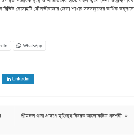
উপস্থিত শতাধিক দুঃস্থ ও শীতার্তদের হাতে কম্বল তুলে দেন। উল্লেখ্য- বিশ্ব
ইটস রিভিউ সোসাইটি মৌলভীবাজার জেলা শাখার সদস্যবৃন্দের আর্থিক অনুদানে
edIn
WhatsApp
Linkedin
র
শ্রীমঙ্গল থানা প্রাঙ্গণে মুক্তিযুদ্ধ বিষয়ক আলোকচিত্র প্রদর্শনী