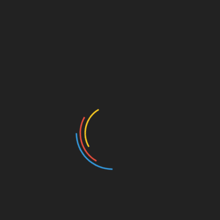
সর্বস্তরে বাংলাভাষা প্রচলন
ফেব্রুয়ারি ২১, ২০২৩
ভাষার মাস ফেব্রুয়ারী এলেই আমরা ভাষাপ্রেমী ও বাঙ্গালী হয়ে উঠি।
ফেব্রুয়ারীর প্রস্থান শেষে আবার ফিরে যাই পূর্ববস্থানে। ২১শে ফেব্রুয়ারী আসে
এবং অতিক্রান্ত হয়। আর প্রশ্ন
সাপ্তাহিক সুরমার ঢেউ ই-পেপার