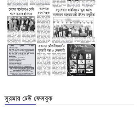
সুরমার ঢেউ ফেসবুক