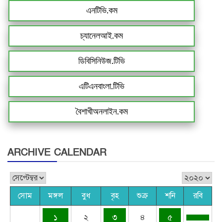
এনটিভি.কম
চ্যানেলআই.কম
ডিবিসিনিউজ.টিভি
এটিএনবাংলা.টিভি
বৈশাখীঅনলাইন.কম
ARCHIVE CALENDAR
সোম
মঙ্গল
বুধ
বৃহ
শুক্র
শনি
রবি
১
২
৩
৪
৫