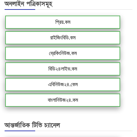
অনলাইন পত্রিকাসমূহ
প্রিয়.কম
রাইজিংবিডি.কম
ব্রেকিংনিউজ.কম
বিডি২৪লাইভ.কম
এবিনিউজ২৪.কেম
বাংলানিউজ২৪.কম
আন্তর্জাতিক টিভি চ্যানেল