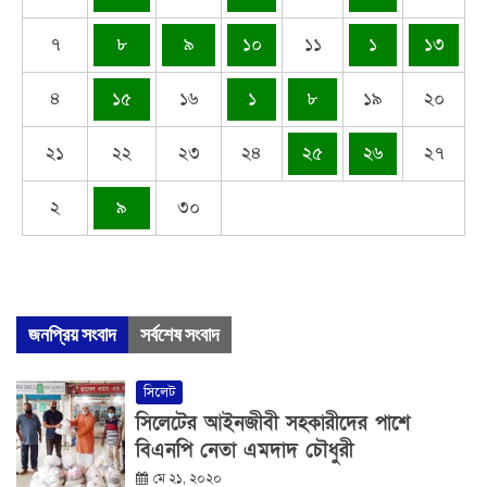
৭
৮
৯
১০
১১
১
১৩
৪
১৫
১৬
১
৮
১৯
২০
২১
২২
২৩
২৪
২৫
২৬
২৭
২
৯
৩০
জনপ্রিয় সংবাদ
সর্বশেষ সংবাদ
সিলেট
সিলেটের আইনজীবী সহকারীদের পাশে
বিএনপি নেতা এমদাদ চৌধুরী
মে ২১, ২০২০