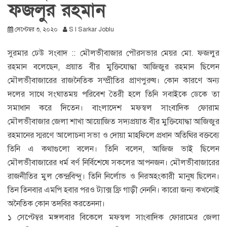
ফজলুর রহমান
সেপ্টেম্বর ৩, ২০২০
S I Sarkar Joblu
সুরমার ঢেউ সংবাদ :: মৌলভীবাজার পৌরসভার মেয়র মো. ফজলুর
রহমান বলেছেন, প্রয়াত বীর মুক্তিযোদ্ধা আজিজুর রহমান ছিলেন
মৌলভীবাজারের রাজনৈতিক সম্প্রীতির প্রাণপুরুষ। কোন কারণে অন্য
দলের সাথে সংঘাতময় পরিবেশ তৈরী হলে তিনি সবাইকে ডেকে তা
সমাধান করে দিতেন। বাংলাদেশ মফস্বল সাংবাদিক ফোরাম
মৌলভীবাজার জেলা শাখা আয়োজিত সদ্যপ্রয়াত বীর মুক্তিযোদ্ধা আজিজুর
রহমানের স্মরণে আলোচনা সভা ও দোয়া মাহফিলে প্রধান অতিথির বক্তব্যে
তিনি এ কথাগুলো বলেন। তিনি বলেন, আজিজ ভাই ছিলেন
মৌলভীবাজারের ধর্ম বর্ণ নির্বিশেষে সকলের আপনজন। মৌলভীবাজারের
রাজনীতির মুল কেন্দ্রবিন্দু। তিনি নির্লোভ ও নিরঅহংকারী মানুষ ছিলেন।
তিন তিনবার এমপি হবার পরও ট্যাক্স ফ্রি গাড়ী নেননি। কারো জন্য কখনোই
অনৈতিক কোন তদবির করতেননা।
১ সেপ্টেম্বর মঙ্গলবার বিকেলে মফস্বল সাংবাদিক ফোরামের জেলা