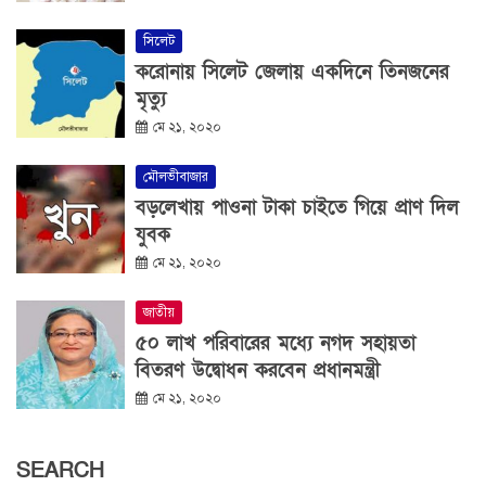
সিলেট
করোনায় সিলেট জেলায় একদিনে তিনজনের
মৃত্যু
মে ২১, ২০২০
মৌলভীবাজার
বড়লেখায় পাওনা টাকা চাইতে গিয়ে প্রাণ দিল
যুবক
মে ২১, ২০২০
জাতীয়
৫০ লাখ পরিবারের মধ্যে নগদ সহায়তা
বিতরণ উদ্বোধন করবেন প্রধানমন্ত্রী
মে ২১, ২০২০
SEARCH