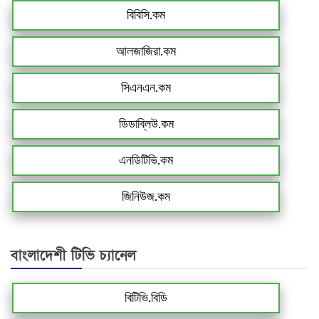
বিবিসি.কম
আলজাজিরা.কম
সিএনএন.কম
ডিডাব্লিউ.কম
এনডিটিভি.কম
জিনিউজ.কম
বাংলাদেশী টিভি চ্যানেল
বিটিভি.বিডি