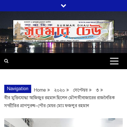
Skip
to
content
SURMARDHA
প্রতি মূহুর্তে সত্যের সন্ধানে অবিচল…
Navigation
Home
২০২০
সেপ্টেম্বর
৩
বীর মুক্তিযোদ্ধা আজিজুর রহমান ছিলেন মৌলভীবাজারের রাজনৈতিক
সম্প্রীতির প্রাণপুরুষ–পৌর মেয়র মোঃ ফজলুর রহমান