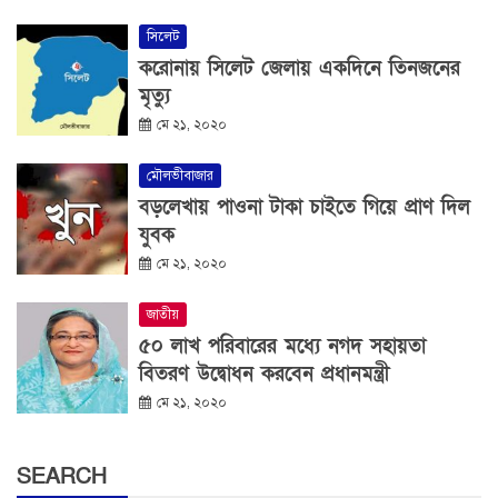
সিলেট
করোনায় সিলেট জেলায় একদিনে তিনজনের
মৃত্যু
মে ২১, ২০২০
মৌলভীবাজার
বড়লেখায় পাওনা টাকা চাইতে গিয়ে প্রাণ দিল
যুবক
মে ২১, ২০২০
জাতীয়
৫০ লাখ পরিবারের মধ্যে নগদ সহায়তা
বিতরণ উদ্বোধন করবেন প্রধানমন্ত্রী
মে ২১, ২০২০
SEARCH