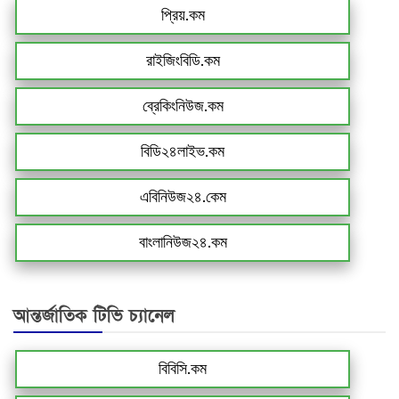
প্রিয়.কম
রাইজিংবিডি.কম
ব্রেকিংনিউজ.কম
বিডি২৪লাইভ.কম
এবিনিউজ২৪.কেম
বাংলানিউজ২৪.কম
আন্তর্জাতিক টিভি চ্যানেল
বিবিসি.কম