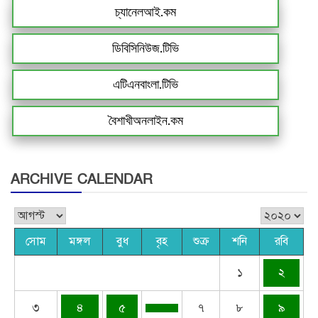
চ্যানেলআই.কম
ডিবিসিনিউজ.টিভি
এটিএনবাংলা.টিভি
বৈশাখীঅনলাইন.কম
ARCHIVE CALENDAR
সোম
মঙ্গল
বুধ
বৃহ
শুক্র
শনি
রবি
১
২
৩
৪
৫
৭
৮
৯