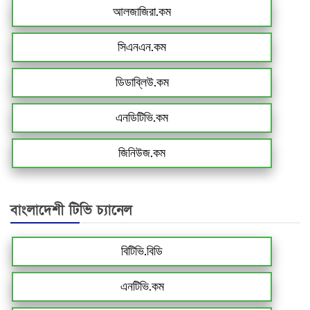
আলজাজিরা.কম
সিএনএন.কম
ডিডাব্লিউ.কম
এনডিটিভি.কম
জিনিউজ.কম
বাংলাদেশী টিভি চ্যানেল
বিটিভি.বিডি
এনটিভি.কম