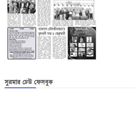
সুরমার ঢেউ ফেসবুক