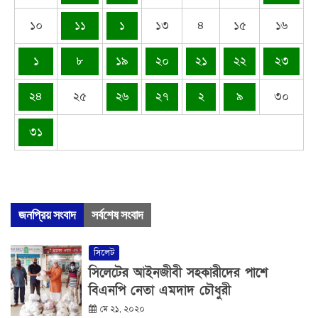
১০
১১
১
১৩
৪
১৫
১৬
১
৮
১৯
২০
২১
২২
২৩
২৪
২৫
২৬
২৭
২
৯
৩০
৩১
জনপ্রিয় সংবাদ
সর্বশেষ সংবাদ
সিলেট
সিলেটের আইনজীবী সহকারীদের পাশে
বিএনপি নেতা এমদাদ চৌধুরী
মে ২১, ২০২০