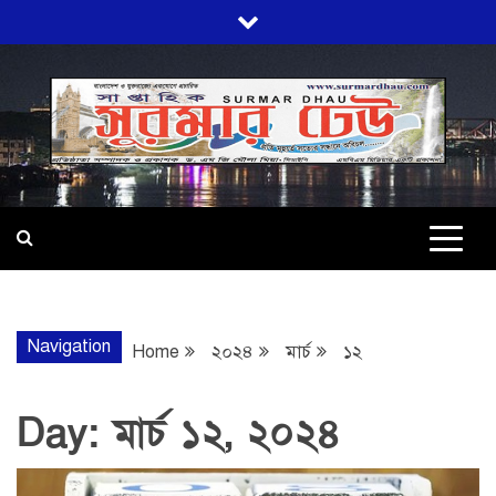
Skip
to
content
SURMARDHA
প্রতি মূহুর্তে সত্যের সন্ধানে অবিচল…
Navigation
Home
২০২৪
মার্চ
১২
Day:
মার্চ ১২, ২০২৪