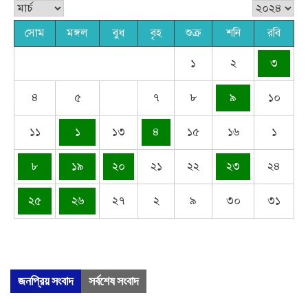
সোম
মঙ্গল
বুধ
বৃহ
শুক্র
শনি
রবি
১
২
৩
৪
৫
৭
৮
৯
১০
১১
১
১৩
৪
১৫
১৬
১
৮
১৯
২০
২১
২২
২৩
২৪
২৫
২৬
২৭
২
৯
৩০
৩১
জনপ্রিয় সংবাদ
সর্বশেষ সংবাদ