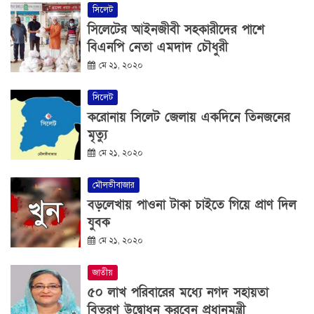
সিলেট
সিলেটের আইনজীবী সহকারীদের পাশে
বিএনপি নেতা এমদাদ চৌধুরী
মে ২১, ২০২০
সিলেট
করোনায় সিলেট জেলায় একদিনে তিনজনের
মৃত্যু
মে ২১, ২০২০
মৌলভীবাজার
বড়লেখায় পাওনা টাকা চাইতে গিয়ে প্রাণ দিল
যুবক
মে ২১, ২০২০
জাতীয়
৫০ লাখ পরিবারের মধ্যে নগদ সহায়তা
বিতরণ উদ্বোধন করবেন প্রধানমন্ত্রী