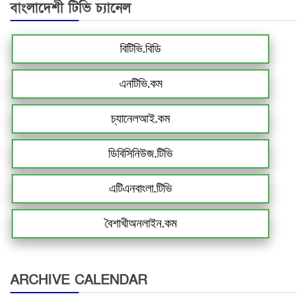
বাংলাদেশী টিভি চ্যানেল
বিটিভি.বিডি
এনটিভি.কম
চ্যানেলআই.কম
ডিবিসিনিউজ.টিভি
এটিএনবাংলা.টিভি
বৈশাখীঅনলাইন.কম
ARCHIVE CALENDAR