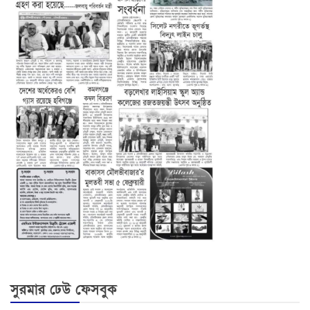
সুরমার ঢেউ ফেসবুক