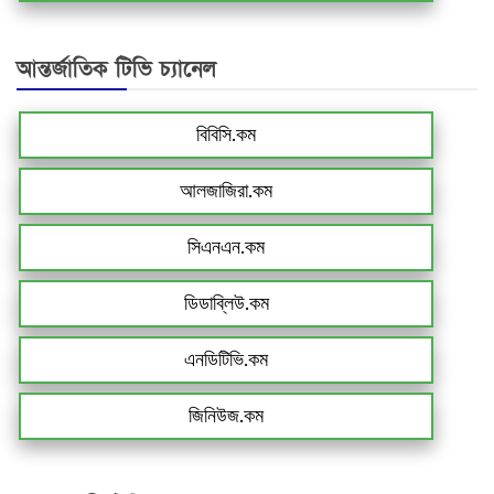
আন্তর্জাতিক টিভি চ্যানেল
বিবিসি.কম
আলজাজিরা.কম
সিএনএন.কম
ডিডাব্লিউ.কম
এনডিটিভি.কম
জিনিউজ.কম