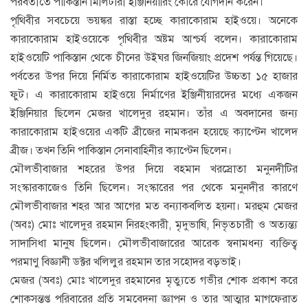
পরবর্তীতে পাকিস্তান মিলিটারী ইঞ্জিনিয়ারিং কোরে যোগদান করেন।
পৃথিবীর সবচেয়ে ভয়ঙ্কর রাস্তা হচ্ছে কারাকোরাম হাইওয়ে। অনেকে
কারাকোরাম হাইওয়েকে পৃথিবীর অষ্টম আশ্চর্য বলেন। কারাকোরাম
হাইওয়েটি পাকিস্তান থেকে চীনের উইঘর জিনজিয়াং প্রদেশ পর্যন্ত গিয়েছে।
পর্বতের উপর দিয়ে নির্মিত কারাকোরাম হাইওয়েটির উচ্চতা ১৫ হাজার
ফুট। এ কারাকোরাম হাইওয়ে নির্মাণের ইঞ্জিনীয়ারদের মধ্যে একজন
ইঞ্জিনিয়ার ছিলেন মেজর খালেদুর রহমান। তাঁর এ অবদানের জন্য
কারাকোরাম হাইওয়ের একটি ব্রীজের নামকরন হয়েছে ক্যাপ্টেন খালেদ
ব্রীজ। তখন তিনি পাকিস্তান সেনাবাহিনীর ক্যাপ্টেন ছিলেন।
মৌলভীবাজার শহরের উপর দিয়ে বহমান খরস্রোতা মনুনদীটির
সংস্কারকাজেও তিনি ছিলেন। সংস্কারের পর থেকে মনুনদীর কারণে
মৌলভীবাজার শহর আর আগের মত বন্যাকবলিত হয়না। মরহুম মেজর
(অবঃ) মোঃ খালেদুর রহমান নিরহংকারী, মৃদুভাষি, নিভৃতচারী ও অত্যন্ত্য
সাদাসিধা মানুষ ছিলেন। মৌলভীবাজারের আরেক স্বনামধন্য ব্যক্তিত্ব
পরমাণু বিজ্ঞানী ডক্টর খলিলুর রহমান তার সহোদর বড়ভাই।
মেজর (অবঃ) মোঃ খালেদুর রহমানের মৃত্যুতে গভীর শোক প্রকাশ করে
শোকসন্তপ্ত পরিবারের প্রতি সমবেদনা জ্ঞাপন ও তার আত্মার মাগফেরাত