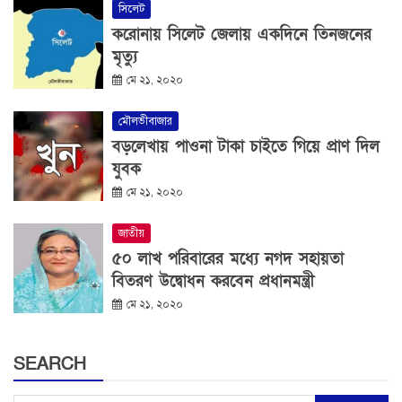
সিলেট
করোনায় সিলেট জেলায় একদিনে তিনজনের
মৃত্যু
মে ২১, ২০২০
মৌলভীবাজার
বড়লেখায় পাওনা টাকা চাইতে গিয়ে প্রাণ দিল
যুবক
মে ২১, ২০২০
জাতীয়
৫০ লাখ পরিবারের মধ্যে নগদ সহায়তা
বিতরণ উদ্বোধন করবেন প্রধানমন্ত্রী
মে ২১, ২০২০
SEARCH