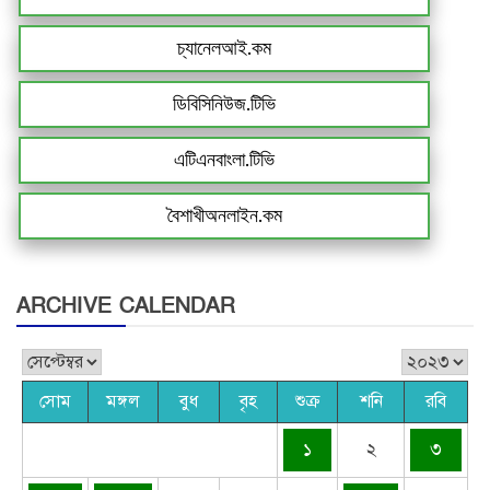
চ্যানেলআই.কম
ডিবিসিনিউজ.টিভি
এটিএনবাংলা.টিভি
বৈশাখীঅনলাইন.কম
ARCHIVE CALENDAR
সোম
মঙ্গল
বুধ
বৃহ
শুক্র
শনি
রবি
১
২
৩