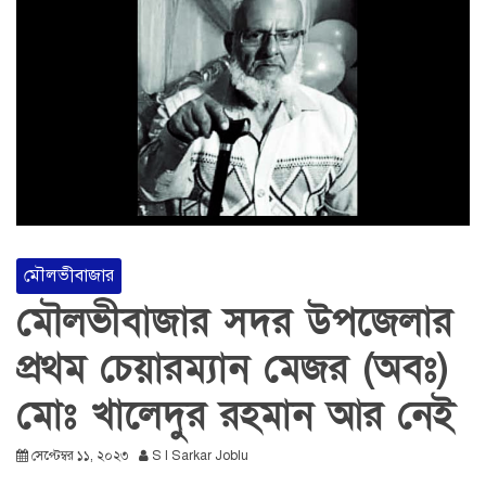
মৌলভীবাজার
মৌলভীবাজার সদর উপজেলার
প্রথম চেয়ারম্যান মেজর (অবঃ)
মোঃ খালেদুর রহমান আর নেই
সেপ্টেম্বর ১১, ২০২৩
S I Sarkar Joblu