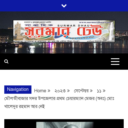
Skip
to
content
SURMARDHA
প্রতি মূহুর্তে সত্যের সন্ধানে অবিচল…
Navigation
Home
২০২৩
সেপ্টেম্বর
১১
মৌলভীবাজার সদর উপজেলার প্রথম চেয়ারম্যান মেজর (অবঃ) মোঃ
খালেদুর রহমান আর নেই