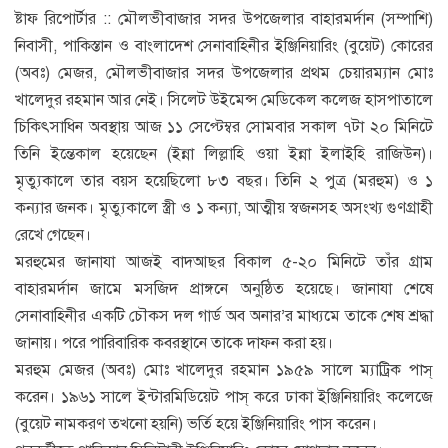
ষ্টাফ রিপোর্টার :: মৌলভীবাজার সদর উপজেলার বাহারমর্দান (সম্পাশি)
নিবাসী, পাকিস্তান ও বাংলাদেশ সেনাবাহিনীর ইঞ্জিনিয়ারিং (বুয়েট) কোরের
(অবঃ) মেজর, মৌলভীবাজার সদর উপজেলার প্রথম চেয়ারম্যান মোঃ
খালেদুর রহমান আর নেই। সিলেট উইমেন্স মেডিকেল কলেজ হাসপাতালে
চিকিৎসাধিন অবস্থায় আজ ১১ সেপ্টেম্বর সোমবার সকাল ৭টা ২০ মিনিটে
তিনি ইন্তেকাল হয়েছেন (ইন্না লিল্লাহি ওয়া ইন্না ইলাইহি রাজিউন)।
মৃত্যুকালে তার বয়স হয়েছিলো ৮৩ বছর। তিনি ২ পুত্র (মরহুম) ও ১
কন্যার জনক। মৃত্যুকালে স্ত্রী ও ১ কন্যা, আত্মীয় স্বজনসহ অসংখ্য গুণগ্রাহী
রেখে গেছেন।
মরহুমের জানাযা আজই বাদআছর বিকাল ৫-২০ মিনিটে তাঁর গ্রাম
বাহারমর্দান জামে মসজিদ প্রাঙ্গনে অনুষ্ঠিত হয়েছে। জানাযা শেষে
সেনাবাহিনীর একটি চৌকস দল গার্ড অব অনার’র মাধ্যমে তাকে শেষ শ্রদ্ধা
জানায়। পরে পারিবারিক কবরস্থানে তাকে দাফন করা হয়।
মরহুম মেজর (অবঃ) মোঃ খালেদুর রহমান ১৯৫৯ সালে ম্যাট্রিক পাস্
করেন। ১৯৬১ সালে ইন্টারমিডিয়েট পাস্ করে ঢাকা ইঞ্জিনিয়ারিং কলেজে
(বুয়েট নামকরণ তখনো হয়নি) ভর্তি হয়ে ইঞ্জিনিয়ারিং পাস করেন।