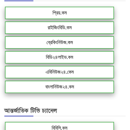
প্রিয়.কম
রাইজিংবিডি.কম
ব্রেকিংনিউজ.কম
বিডি২৪লাইভ.কম
এবিনিউজ২৪.কেম
বাংলানিউজ২৪.কম
আন্তর্জাতিক টিভি চ্যানেল
বিবিসি.কম