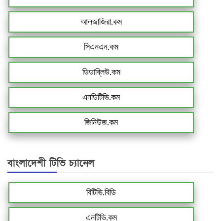
আলজাজিরা.কম
সিএনএন.কম
ডিডাব্লিউ.কম
এনডিটিভি.কম
জিনিউজ.কম
বাংলাদেশী টিভি চ্যানেল
বিটিভি.বিডি
এনটিভি.কম