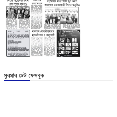
সুরমার ঢেউ ফেসবুক