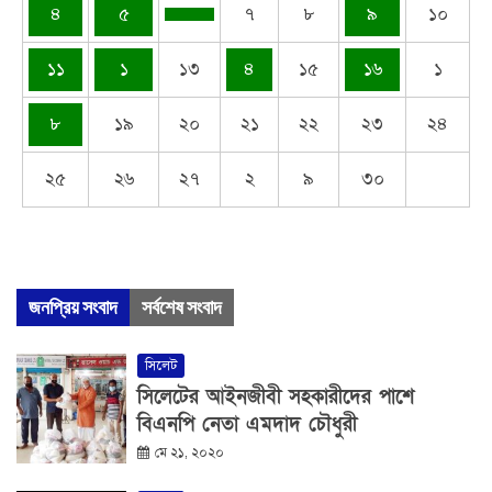
৪
৫
৭
৮
৯
১০
১১
১
১৩
৪
১৫
১৬
১
৮
১৯
২০
২১
২২
২৩
২৪
২৫
২৬
২৭
২
৯
৩০
জনপ্রিয় সংবাদ
সর্বশেষ সংবাদ
সিলেট
সিলেটের আইনজীবী সহকারীদের পাশে
বিএনপি নেতা এমদাদ চৌধুরী
মে ২১, ২০২০