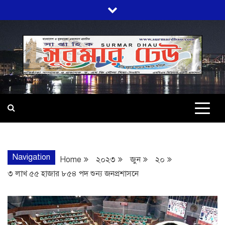
Skip
to
content
SURMARDHA
প্রতি মূহুর্তে সত্যের সন্ধানে অবিচল…
Navigation
Home
২০২৩
জুন
২০
৩ লাখ ৫৫ হাজার ৮৫৪ পদ শুন্য জনপ্রশাসনে