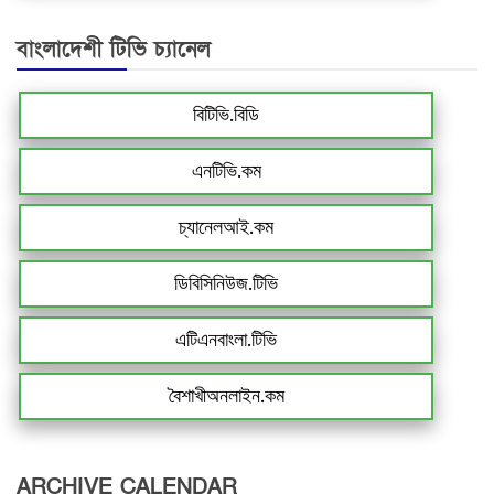
বাংলাদেশী টিভি চ্যানেল
বিটিভি.বিডি
এনটিভি.কম
চ্যানেলআই.কম
ডিবিসিনিউজ.টিভি
এটিএনবাংলা.টিভি
বৈশাখীঅনলাইন.কম
ARCHIVE CALENDAR