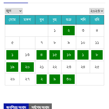
সোম
মঙ্গল
বুধ
বৃহ
শুক্র
শনি
রবি
১
২
৩
৪
৫
৭
৮
৯
১০
১১
১
১৩
৪
১৫
১৬
১
৮
১৯
২০
২১
২২
২৩
২৪
২৫
২৬
২৭
২
৯
৩০
জনপ্রিয় সংবাদ
সর্বশেষ সংবাদ