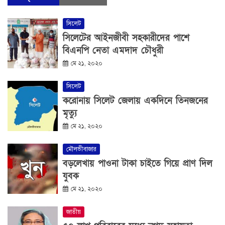
সিলেট
সিলেটের আইনজীবী সহকারীদের পাশে
বিএনপি নেতা এমদাদ চৌধুরী
মে ২১, ২০২০
সিলেট
করোনায় সিলেট জেলায় একদিনে তিনজনের
মৃত্যু
মে ২১, ২০২০
মৌলভীবাজার
বড়লেখায় পাওনা টাকা চাইতে গিয়ে প্রাণ দিল
যুবক
মে ২১, ২০২০
জাতীয়