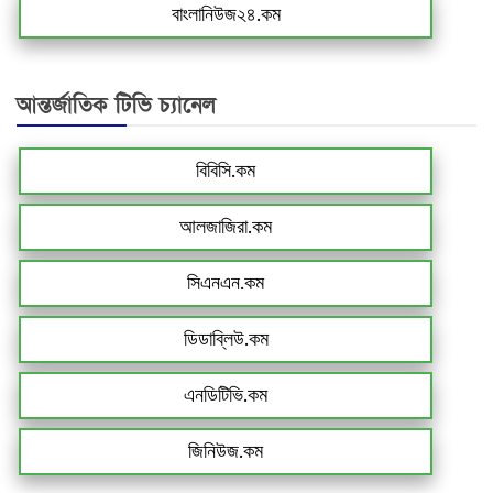
বাংলানিউজ২৪.কম
আন্তর্জাতিক টিভি চ্যানেল
বিবিসি.কম
আলজাজিরা.কম
সিএনএন.কম
ডিডাব্লিউ.কম
এনডিটিভি.কম
জিনিউজ.কম