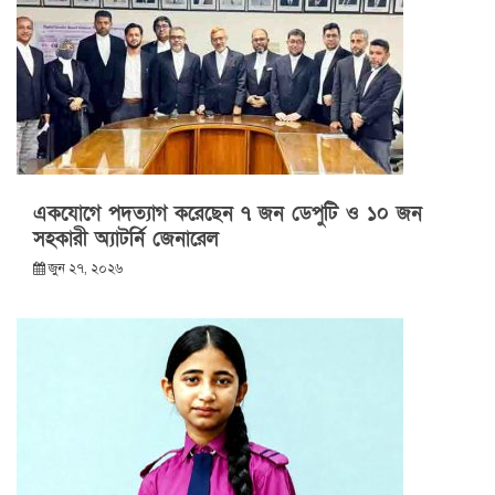
একযোগে পদত্যাগ করেছেন ৭ জন ডেপুটি ও ১০ জন
সহকারী অ্যাটর্নি জেনারেল
জুন ২৭, ২০২৬