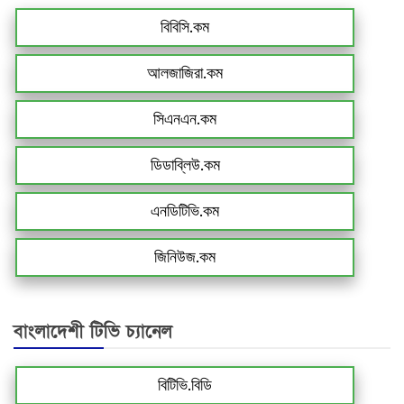
বিবিসি.কম
আলজাজিরা.কম
সিএনএন.কম
ডিডাব্লিউ.কম
এনডিটিভি.কম
জিনিউজ.কম
বাংলাদেশী টিভি চ্যানেল
বিটিভি.বিডি