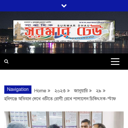
Skip
to
content
SURMARDHA
প্রতি মূহুর্তে সত্যের সন্ধানে অবিচল…
Navigation
Home
২০২৩
জানুয়ারি
২৯
হবিগঞ্জে অভিযান দেখে ওটিতে রোগী রেখে পালালেন চিকিৎসক-স্টাফ