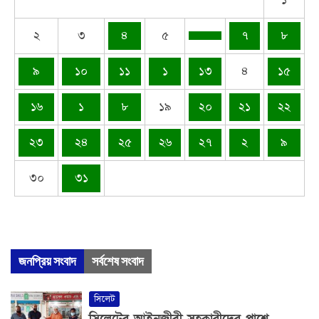
১
২
৩
৪
৫
৭
৮
৯
১০
১১
১
১৩
৪
১৫
১৬
১
৮
১৯
২০
২১
২২
২৩
২৪
২৫
২৬
২৭
২
৯
৩০
৩১
জনপ্রিয় সংবাদ
সর্বশেষ সংবাদ
সিলেট