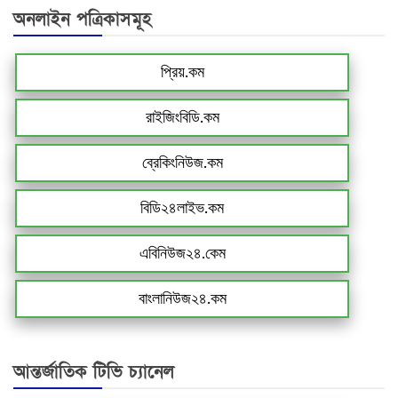
অনলাইন পত্রিকাসমূহ
প্রিয়.কম
রাইজিংবিডি.কম
ব্রেকিংনিউজ.কম
বিডি২৪লাইভ.কম
এবিনিউজ২৪.কেম
বাংলানিউজ২৪.কম
আন্তর্জাতিক টিভি চ্যানেল