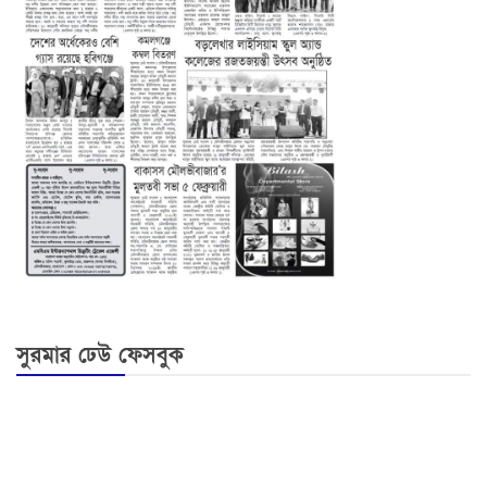
সুরমার ঢেউ ফেসবুক