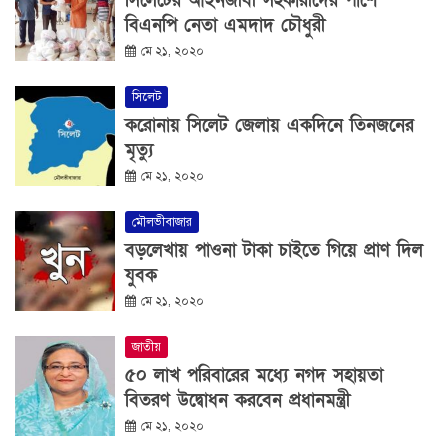
সিলেটের আইনজীবী সহকারীদের পাশে
বিএনপি নেতা এমদাদ চৌধুরী
মে ২১, ২০২০
সিলেট
করোনায় সিলেট জেলায় একদিনে তিনজনের
মৃত্যু
মে ২১, ২০২০
মৌলভীবাজার
বড়লেখায় পাওনা টাকা চাইতে গিয়ে প্রাণ দিল
যুবক
মে ২১, ২০২০
জাতীয়
৫০ লাখ পরিবারের মধ্যে নগদ সহায়তা
বিতরণ উদ্বোধন করবেন প্রধানমন্ত্রী
মে ২১, ২০২০