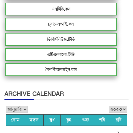
এনটিভি.কম
চ্যানেলআই.কম
ডিবিসিনিউজ.টিভি
এটিএনবাংলা.টিভি
বৈশাখীঅনলাইন.কম
ARCHIVE CALENDAR
সোম
মঙ্গল
বুধ
বৃহ
শুক্র
শনি
রবি