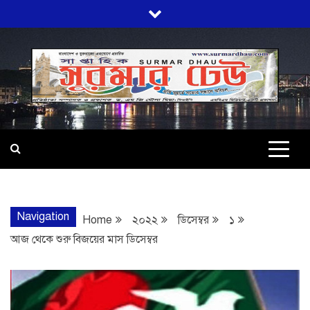
Skip
to
content
SURMARDHA
প্রতি মূহুর্তে সত্যের সন্ধানে অবিচল…
Navigation
Home
২০২২
ডিসেম্বর
১
আজ থেকে শুরু বিজয়ের মাস ডিসেম্বর