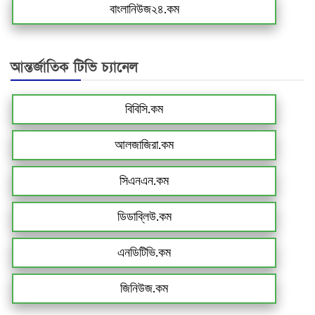
বাংলানিউজ২৪.কম
আন্তর্জাতিক টিভি চ্যানেল
বিবিসি.কম
আলজাজিরা.কম
সিএনএন.কম
ডিডাব্লিউ.কম
এনডিটিভি.কম
জিনিউজ.কম