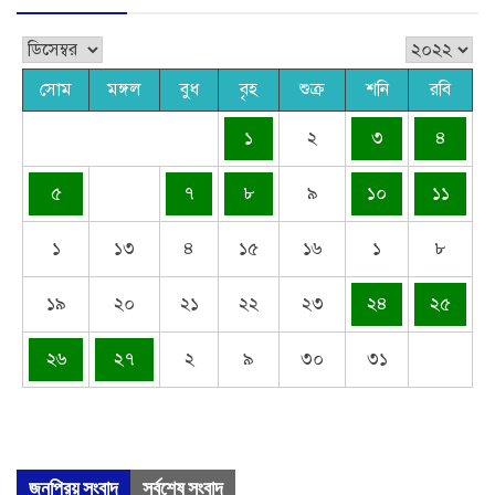
সোম
মঙ্গল
বুধ
বৃহ
শুক্র
শনি
রবি
১
২
৩
৪
৫
৭
৮
৯
১০
১১
১
১৩
৪
১৫
১৬
১
৮
১৯
২০
২১
২২
২৩
২৪
২৫
২৬
২৭
২
৯
৩০
৩১
জনপ্রিয় সংবাদ
সর্বশেষ সংবাদ