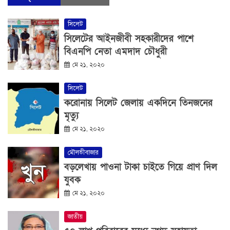
সিলেট
সিলেটের আইনজীবী সহকারীদের পাশে
বিএনপি নেতা এমদাদ চৌধুরী
মে ২১, ২০২০
সিলেট
করোনায় সিলেট জেলায় একদিনে তিনজনের
মৃত্যু
মে ২১, ২০২০
মৌলভীবাজার
বড়লেখায় পাওনা টাকা চাইতে গিয়ে প্রাণ দিল
যুবক
মে ২১, ২০২০
জাতীয়