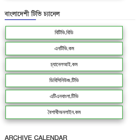
বাংলাদেশী টিভি চ্যানেল
বিটিভি.বিডি
এনটিভি.কম
চ্যানেলআই.কম
ডিবিসিনিউজ.টিভি
এটিএনবাংলা.টিভি
বৈশাখীঅনলাইন.কম
ARCHIVE CALENDAR