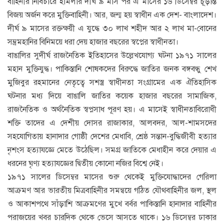
বাহিনীর নির্বিচারে হামলার দীর্ঘ ৯ মাস পর এ মাসের ১৬ ডিসেম্বর চূড়ান্ত
বিজয় অর্জন করে মুক্তিবাহিনী। আর, জন্ম হয় স্বাধীন এক দেশ- বাংলাদেশ।
দীর্ঘ ৯ মাসের রক্তক্ষয়ী এ যুদ্ধে ৩০ লাখ শহীদ আর ২ লাখ মা-বোনের
সম্ভ্রমহানির বিনিময়ে ধরা দেয় হাজার বছরের স্বপ্নের স্বাধীনতা।
বাঙালির সুদীর্ঘ রাজনৈতিক ইতিহাসের উল্লেখযোগ্য ঘটনা ১৯৭১ সালের
মহান মুক্তিযুদ্ধ। পাকিস্তানি শোষকদের বিরুদ্ধে জাতির জনক বঙ্গবন্ধু শেখ
মুজিবুর রহমানের নেতৃত্বে সশস্ত্র স্বাধীনতা সংগ্রামের এক ঐতিহাসিক
ঘটনার মধ্য দিয়ে বাঙালি জাতির কয়েক হাজার বছরের সামাজিক,
রাজনৈতিক ও অর্থনৈতিক স্বপ্নসাধ পূরণ হয়। এ মাসেই স্বাধীনতাবিরোধী
শক্তি তাদের এ দেশীয় দোসর রাজাকার, আলবদর, আল-শামসদের
সহযোগিতায় হানাদার গোষ্ঠী দেশের মেধাবি, শ্রেষ্ঠ সন্তান-বুদ্ধিজীবী হত্যার
নৃশংস হত্যাযজ্ঞে মেতে উঠেছিল। সমগ্র জাতিকে মেধাহীন করে দেয়ার এ
ধরনের ঘৃণ্য হত্যাযজ্ঞের দ্বিতীয় কোনো নজির বিশ্বে নেই।
১৯৭১ সালের ডিসেম্বর মাসের শুরু থেকেই মুক্তিযোদ্ধাদের গেরিলা
আক্রমণ আর ভারতীয় মিত্রবাহিনীর সমন্বয়ে গঠিত যৌথবাহিনীর জল, স্থল
ও আকাশপথে সাঁড়াশি আক্রমণের মুখে বর্বর পাকিস্তানি হানাদার বাহিনীর
পরাজয়ের খবর চারদিক থেকে ভেসে আসতে থাকে। ১৬ ডিসেম্বর ঢাকার