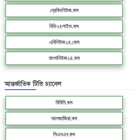
ব্রেকিংনিউজ.কম
বিডি২৪লাইভ.কম
এবিনিউজ২৪.কেম
বাংলানিউজ২৪.কম
আন্তর্জাতিক টিভি চ্যানেল
বিবিসি.কম
আলজাজিরা.কম
সিএনএন.কম