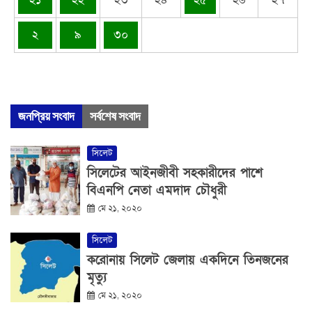
২
৯
৩০
জনপ্রিয় সংবাদ
সর্বশেষ সংবাদ
সিলেট
সিলেটের আইনজীবী সহকারীদের পাশে
বিএনপি নেতা এমদাদ চৌধুরী
মে ২১, ২০২০
সিলেট
করোনায় সিলেট জেলায় একদিনে তিনজনের
মৃত্যু
মে ২১, ২০২০