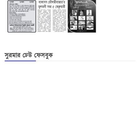
সুরমার ঢেউ ফেসবুক