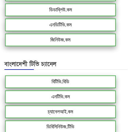
ডিডাব্লিউ.কম
এনডিটিভি.কম
জিনিউজ.কম
বাংলাদেশী টিভি চ্যানেল
বিটিভি.বিডি
এনটিভি.কম
চ্যানেলআই.কম
ডিবিসিনিউজ.টিভি