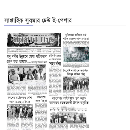
সাপ্তাহিক সুরমার ঢেউ ই-পেপার