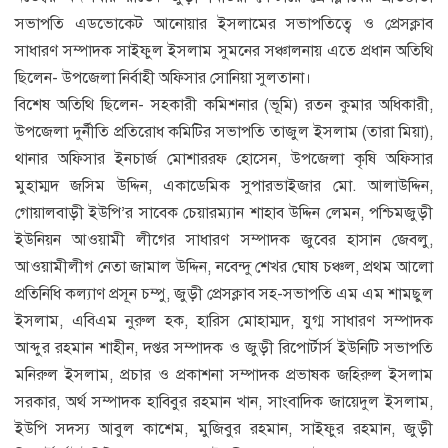
সভাপতি এডভোকেট আনোয়ার ইসলামের সভাপতিত্বে ও প্রেসক্লাব
সাধারণ সম্পাদক সাইফুল ইসলাম সুমনের সঞ্চালনায় এতে প্রধান অতিথি
ছিলেন- উপজেলা নির্বাহী অফিসার সোনিয়া সুলতানা।
বিশেষ অতিথি ছিলেন- সহকারী কমিশনার (ভূমি) রতন কুমার অধিকারী,
উপজেলা দুর্নীতি প্রতিরোধ কমিটির সভাপতি তাজুল ইসলাম (তারা মিয়া),
থানার অফিসার ইনচার্জ মোশাররফ হোসেন, উপজেলা কৃষি অফিসার
মুহাম্মদ জসিম উদ্দিন, একাডেমিক সুপারভাইজার মো. আলাউদ্দিন,
গোয়ালবাড়ী ইউপি’র সাবেক চেয়ারম্যান শাহাব উদ্দিন লেমন, পশ্চিমজুড়ী
ইউনিয়ন আওয়ামী লীগের সাধারণ সম্পাদক জুবের হাসান জেবলু,
আওয়ামীলীগ নেতা জামাল উদ্দিন, নবেন্দু শেখর ঘোষ চঞ্চল, প্রথম আলো
প্রতিনিধি কল্যাণ প্রসূন চম্পু, জুড়ী প্রেসক্লাব সহ-সভাপতি এম এম শামছুল
ইসলাম, এবিএম নুরুল হক, হারিস মোহাম্মদ, যুগ্ম সাধারণ সম্পাদক
আব্দুর রহমান শাহীন, দপ্তর সম্পাদক ও জুড়ী রিপোর্টার্স ইউনিটি সভাপতি
মনিরুল ইসলাম, প্রচার ও প্রকাশনা সম্পাদক প্রভাষক জহিরুল ইসলাম
সরকার, অর্থ সম্পাদক হাবিবুর রহমান খান, সাংবাদিক জায়েদুল ইসলাম,
ইউপি সদস্য আবুল কাশেম, মুজিবুর রহমান, সাইফুর রহমান, জুড়ী