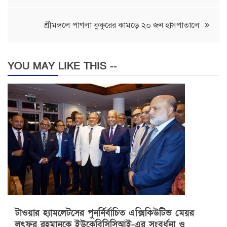
শ্রীমঙ্গলে পাগলা কুকুরের কামড়ে ২০ জন হাসপাতালে
YOU MAY LIKE THIS --
টাওয়ার হ্যামলেটসের পুনর্নির্বাচিত এক্সিকিউটিভ মেয়র
লুৎফুর রহমানকে ইউকেবিসিসিআই-এর সংবর্ধনা ও