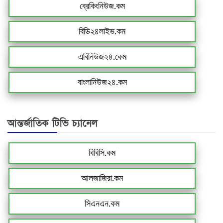
ব্রেকিংনিউজ.কম
বিডি২৪লাইভ.কম
এবিনিউজ২৪.কেম
বাংলানিউজ২৪.কম
আন্তর্জাতিক টিভি চ্যানেল
বিবিসি.কম
আলজাজিরা.কম
সিএনএন.কম