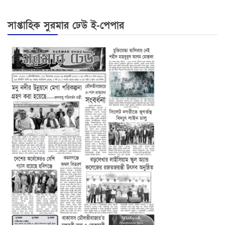
সাপ্তাহিক সুরমার ঢেউ ই-পেপার