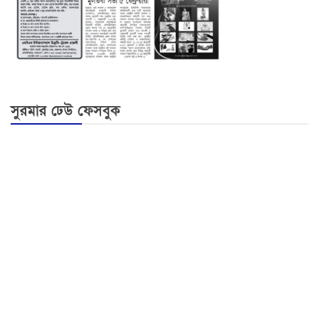
সুরমার ঢেউ ফেসবুক