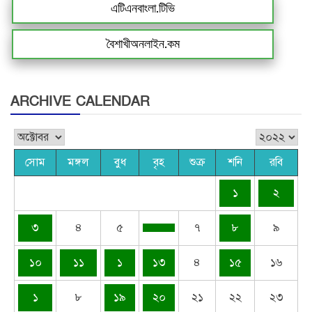
এটিএনবাংলা.টিভি
বৈশাখীঅনলাইন.কম
ARCHIVE CALENDAR
সোম
মঙ্গল
বুধ
বৃহ
শুক্র
শনি
রবি
১
২
৩
৪
৫
৭
৮
৯
১০
১১
১
১৩
৪
১৫
১৬
১
৮
১৯
২০
২১
২২
২৩