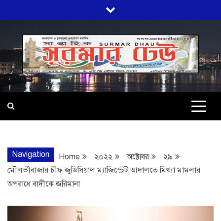
Skip
to
content
SURMARDHA
প্রতি মূহুর্তে সত্যের সন্ধানে অবিচল…
Navigation
Home
২০২২
অক্টোবর
২৯
মৌলভীবাজার চীফ জুডিসিয়াল ম্যাজিস্ট্রেট আদালতে মিথ্যা মামলার
অপরাধে বাদীকে জরিমানা