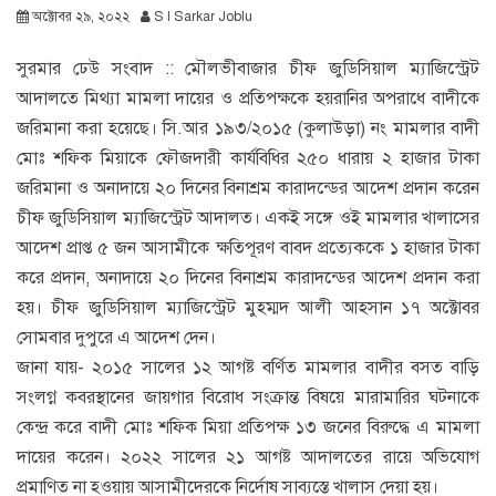
অক্টোবর ২৯, ২০২২
S I Sarkar Joblu
সুরমার ঢেউ সংবাদ :: মৌলভীবাজার চীফ জুডিসিয়াল ম্যাজিস্ট্রেট
আদালতে মিথ্যা মামলা দায়ের ও প্রতিপক্ষকে হয়রানির অপরাধে বাদীকে
জরিমানা করা হয়েছে। সি.আর ১৯৩/২০১৫ (কুলাউড়া) নং মামলার বাদী
মোঃ শফিক মিয়াকে ফৌজদারী কার্যবিধির ২৫০ ধারায় ২ হাজার টাকা
জরিমানা ও অনাদায়ে ২০ দিনের বিনাশ্রম কারাদন্ডের আদেশ প্রদান করেন
চীফ জুডিসিয়াল ম্যাজিস্ট্রেট আদালত। একই সঙ্গে ওই মামলার খালাসের
আদেশ প্রাপ্ত ৫ জন আসামীকে ক্ষতিপূরণ বাবদ প্রত্যেককে ১ হাজার টাকা
করে প্রদান, অনাদায়ে ২০ দিনের বিনাশ্রম কারাদন্ডের আদেশ প্রদান করা
হয়। চীফ জুডিসিয়াল ম্যাজিস্ট্রেট মুহম্মদ আলী আহসান ১৭ অক্টোবর
সোমবার দুপুরে এ আদেশ দেন।
জানা যায়- ২০১৫ সালের ১২ আগষ্ট বর্ণিত মামলার বাদীর বসত বাড়ি
সংলগ্ন কবরস্থানের জায়গার বিরোধ সংক্রান্ত বিষয়ে মারামারির ঘটনাকে
কেন্দ্র করে বাদী মোঃ শফিক মিয়া প্রতিপক্ষ ১৩ জনের বিরুদ্ধে এ মামলা
দায়ের করেন। ২০২২ সালের ২১ আগষ্ট আদালতের রায়ে অভিযোগ
প্রমাণিত না হওয়ায় আসামীদেরকে নির্দোষ সাব্যস্তে খালাস দেয়া হয়।