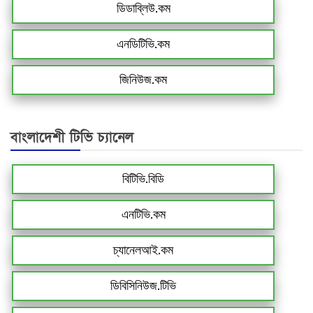
ডিডাব্লিউ.কম
এনডিটিভি.কম
জিনিউজ.কম
বাংলাদেশী টিভি চ্যানেল
বিটিভি.বিডি
এনটিভি.কম
চ্যানেলআই.কম
ডিবিসিনিউজ.টিভি