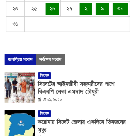
২৪
২৫
২৬
২৭
২
৯
৩০
৩১
জনপ্রিয় সংবাদ
সর্বশেষ সংবাদ
সিলেট
সিলেটের আইনজীবী সহকারীদের পাশে
বিএনপি নেতা এমদাদ চৌধুরী
মে ২১, ২০২০
সিলেট
করোনায় সিলেট জেলায় একদিনে তিনজনের
মৃত্যু