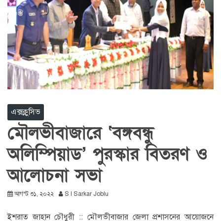
এক্সক্লুসিভ
মৌলভীবাজারে ‘বঙ্গবন্ধু
অলিম্পিয়াড’ পুরস্কার বিতরণ ও
আলোচনা সভা
আগস্ট ৩১, ২০২২
S I Sarkar Joblu
ইশরাত জাহান চৌধুরী :: মৌলভীবাজার জেলা প্রশাসনের আয়োজনে