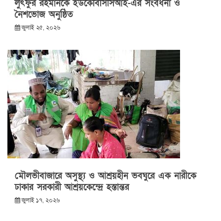
লুৎফুর রহমানকে ইউকেবিসিসিআই-এর সংবর্ধনা ও
নৈশভোজ অনুষ্ঠিত
জুলাই ২৫, ২০২৬
মৌলভীবাজারে অসুস্থ্য ও আশ্রয়হীন ভবঘুরে এক নারীকে
ঢাকার সরকারী আশ্রয়কেন্দ্রে হস্তান্তর
জুলাই ১৭, ২০২৬