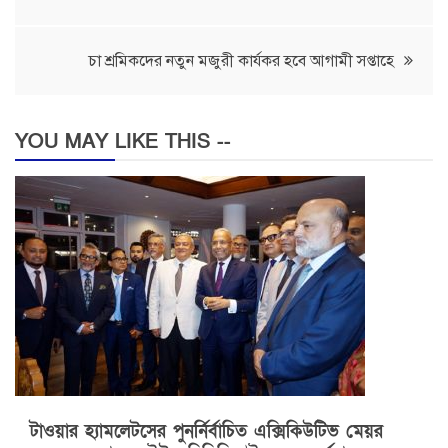
navigation
চা শ্রমিকদের নতুন মজুরী কার্যকর হবে আগামী সপ্তাহে
YOU MAY LIKE THIS --
টাওয়ার হ্যামলেটসের পুনর্নির্বাচিত এক্সিকিউটিভ মেয়র