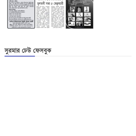
সুরমার ঢেউ ফেসবুক