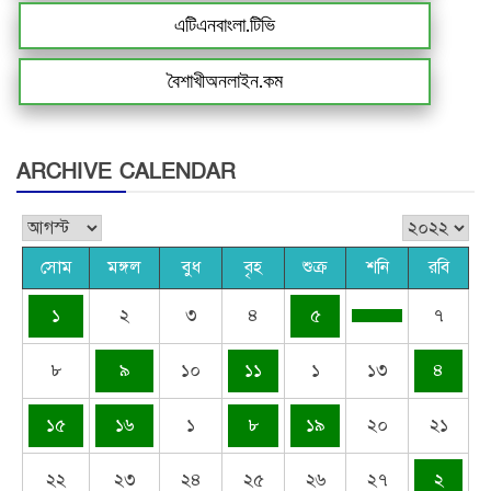
এটিএনবাংলা.টিভি
বৈশাখীঅনলাইন.কম
ARCHIVE CALENDAR
সোম
মঙ্গল
বুধ
বৃহ
শুক্র
শনি
রবি
১
২
৩
৪
৫
৭
৮
৯
১০
১১
১
১৩
৪
১৫
১৬
১
৮
১৯
২০
২১
২২
২৩
২৪
২৫
২৬
২৭
২