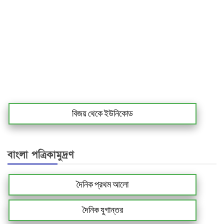
বিজয় থেকে ইউনিকোড
বাংলা পত্রিকামুদ্রণ
দৈনিক প্রথম আলো
দৈনিক যুগান্তর