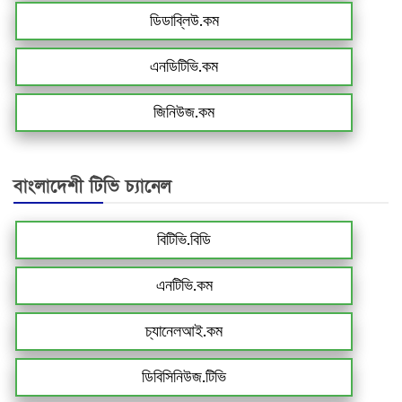
ডিডাব্লিউ.কম
এনডিটিভি.কম
জিনিউজ.কম
বাংলাদেশী টিভি চ্যানেল
বিটিভি.বিডি
এনটিভি.কম
চ্যানেলআই.কম
ডিবিসিনিউজ.টিভি