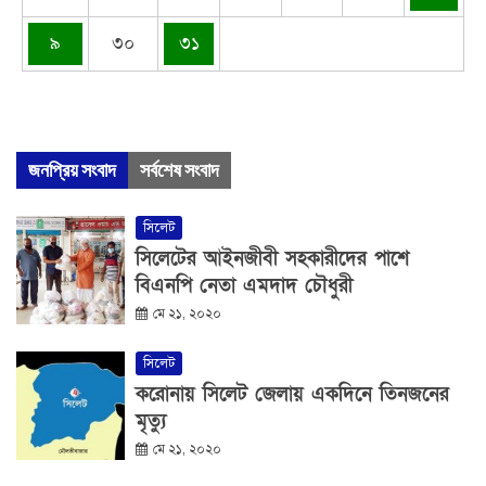
৯
৩০
৩১
জনপ্রিয় সংবাদ
সর্বশেষ সংবাদ
সিলেট
সিলেটের আইনজীবী সহকারীদের পাশে
বিএনপি নেতা এমদাদ চৌধুরী
মে ২১, ২০২০
সিলেট
করোনায় সিলেট জেলায় একদিনে তিনজনের
মৃত্যু
মে ২১, ২০২০