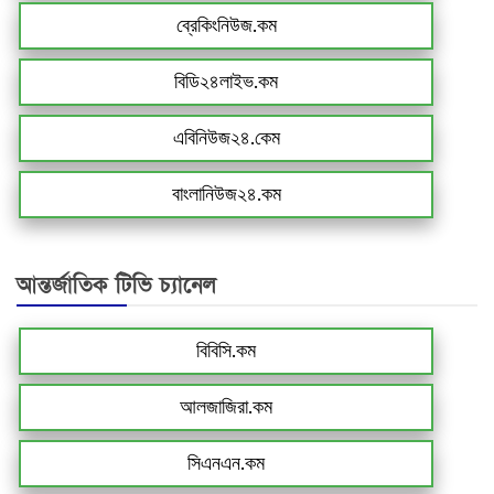
ব্রেকিংনিউজ.কম
বিডি২৪লাইভ.কম
এবিনিউজ২৪.কেম
বাংলানিউজ২৪.কম
আন্তর্জাতিক টিভি চ্যানেল
বিবিসি.কম
আলজাজিরা.কম
সিএনএন.কম