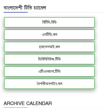
বাংলাদেশী টিভি চ্যানেল
বিটিভি.বিডি
এনটিভি.কম
চ্যানেলআই.কম
ডিবিসিনিউজ.টিভি
এটিএনবাংলা.টিভি
বৈশাখীঅনলাইন.কম
ARCHIVE CALENDAR