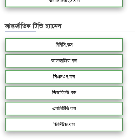
বাংলানিউজ২৪.কম
আন্তর্জাতিক টিভি চ্যানেল
বিবিসি.কম
আলজাজিরা.কম
সিএনএন.কম
ডিডাব্লিউ.কম
এনডিটিভি.কম
জিনিউজ.কম