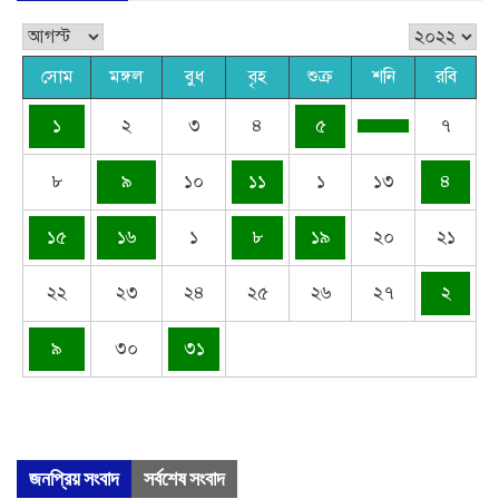
সোম
মঙ্গল
বুধ
বৃহ
শুক্র
শনি
রবি
১
২
৩
৪
৫
৭
৮
৯
১০
১১
১
১৩
৪
১৫
১৬
১
৮
১৯
২০
২১
২২
২৩
২৪
২৫
২৬
২৭
২
৯
৩০
৩১
জনপ্রিয় সংবাদ
সর্বশেষ সংবাদ