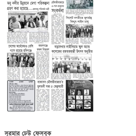
সুরমার ঢেউ ফেসবুক