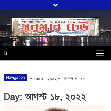
Skip
to
content
SURMARDHA
প্রতি মূহুর্তে সত্যের সন্ধানে অবিচল…
Navigation
Home
২০২২
আগস্ট
১৮
Day:
আগস্ট ১৮, ২০২২