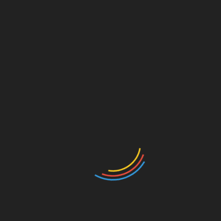
সম্পাদকীয়
সর্বস্তরে বাংলাভাষা প্রচলন
ফেব্রুয়ারি ২১, ২০২৩
ভাষার মাস ফেব্রুয়ারী এলেই আমরা ভাষাপ্রেমী ও বাঙ্গালী হয়ে উঠি।
ফেব্রুয়ারীর প্রস্থান শেষে আবার ফিরে যাই পূর্ববস্থানে। ২১শে ফেব্রুয়ারী আসে
এবং অতিক্রান্ত হয়। আর প্রশ্ন
সাপ্তাহিক সুরমার ঢেউ ই-পেপার
সুরমার ঢেউ ফেসবুক