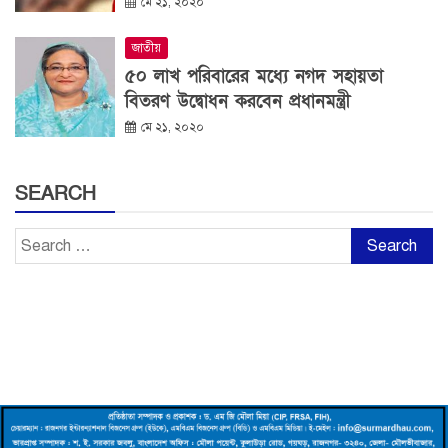
মে ২১, ২০২০
জাতীয়
৫০ লাখ পরিবারের মধ্যে নগদ সহায়তা
বিতরণ উদ্বোধন করবেন প্রধানমন্ত্রী
মে ২১, ২০২০
SEARCH
Search
for: