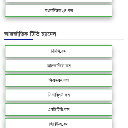
বাংলানিউজ২৪.কম
আন্তর্জাতিক টিভি চ্যানেল
বিবিসি.কম
আলজাজিরা.কম
সিএনএন.কম
ডিডাব্লিউ.কম
এনডিটিভি.কম
জিনিউজ.কম