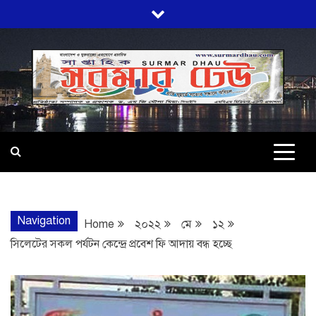
Skip
to
content
SURMARDHA
প্রতি মূহুর্তে সত্যের সন্ধানে অবিচল…
Navigation
Home
২০২২
মে
১২
সিলেটের সকল পর্যটন কেন্দ্রে প্রবেশ ফি আদায় বন্ধ হচ্ছে