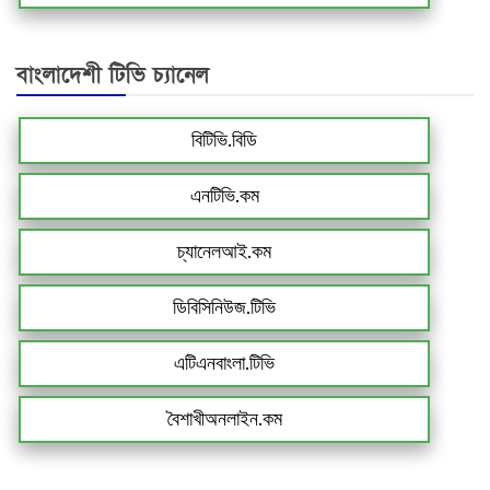
বাংলাদেশী টিভি চ্যানেল
বিটিভি.বিডি
এনটিভি.কম
চ্যানেলআই.কম
ডিবিসিনিউজ.টিভি
এটিএনবাংলা.টিভি
বৈশাখীঅনলাইন.কম