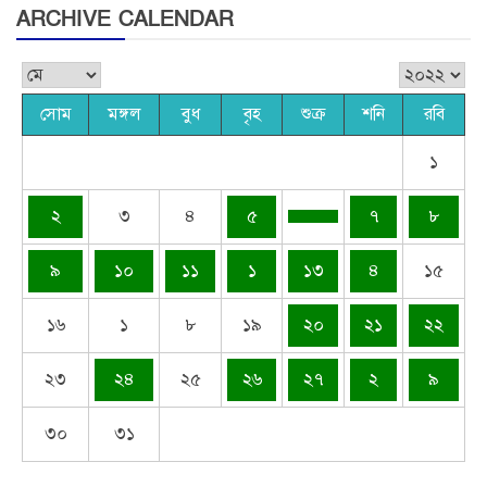
ARCHIVE CALENDAR
সোম
মঙ্গল
বুধ
বৃহ
শুক্র
শনি
রবি
১
২
৩
৪
৫
৭
৮
৯
১০
১১
১
১৩
৪
১৫
১৬
১
৮
১৯
২০
২১
২২
২৩
২৪
২৫
২৬
২৭
২
৯
৩০
৩১