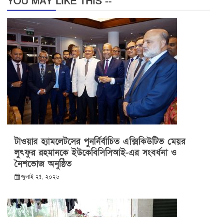
YOU MAY LIKE THIS --
টাওয়ার হ্যামলেটসের পুনর্নির্বাচিত এক্সিকিউটিভ মেয়র
লুৎফুর রহমানকে ইউকেবিসিসিআই-এর সংবর্ধনা ও
নৈশভোজ অনুষ্ঠিত
জুলাই ২৫, ২০২৬