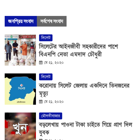
জনপ্রিয় সংবাদ
সর্বশেষ সংবাদ
সিলেট
সিলেটের আইনজীবী সহকারীদের পাশে
বিএনপি নেতা এমদাদ চৌধুরী
মে ২১, ২০২০
সিলেট
করোনায় সিলেট জেলায় একদিনে তিনজনের
মৃত্যু
মে ২১, ২০২০
মৌলভীবাজার
বড়লেখায় পাওনা টাকা চাইতে গিয়ে প্রাণ দিল
যুবক