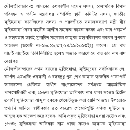
মৌলভীবাজার-৩ আসনের তৎকালীন সংসদ সদস্য, বেসামরিক বিমান
পরিবহন ও পর্যটন মন্ত্রণালয় সম্পর্কিত স্থায়ী কমিটির সদস্য, জাতীয়
মুক্তিযোদ্ধা কাউন্সিলের সদস্য ও পরবর্তীতে সমাজকল্যাণ মন্ত্রী বীর
মুক্তিযোদ্ধা সৈয়দ মহসীন আলীর সহায়তা কামনা করেন এবং তার পরামর্শ
ও সহায়তায় তারই সুপারিশ সহকারে জামুকা মহাপরিচালক বরাবর পুণরায়
আবেদন (ডকেট নং-১৬০২৯,তাং-১৪/১১/২০১৩ইং) করেন। ১ম বার
যাচাই বাছাইয়ে তিনি নির্বাচিত হলেও অজ্ঞাত কারণে ২য় বার তার নাম বাদ
দেয়া হয়।
মৌলভীবাজারের প্রথম ব্যাচের মুক্তিযোদ্ধা, মুক্তিযুদ্ধের সর্বাধিনায়ক লে.
কর্ণেল এমএজি ওসমানী ও বঙ্গবন্থধু পুত্র শেখ কামাল স্বাক্ষরিত পাসপোর্ট
আবেদনের প্রেক্ষিতে স্বাধীন বাংলাদেশের সর্বপ্রথম আন্তর্জাতিক
পাসপোর্টধারী এবং ১৬৬নং মুক্তিযোদ্ধা তালিকায় নাম থাকা সত্তেও ব্রিটেন
প্রবাসী মুক্তিযোদ্ধা আব্দুল হককে গেজেটভুক্ত করা হয়নি আজও। উপরোক্ত
তথ্যাদি জানিয়ে স্বাধীনতার ৫০ বছরেও গেজেটভূক্তি বঞ্চিত মুক্তিযোদ্ধা
আব্দুল হক আক্ষেপ করে বলেন- আমি প্রকৃত মুক্তিযোদ্ধা হওয়া সত্তেও এবং
১৬৬নং মুক্তিযোদ্ধা তালিকায় নাম থাকা সত্তেও আমাকে মুক্তিযোদ্ধা