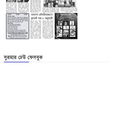
সুরমার ঢেউ ফেসবুক