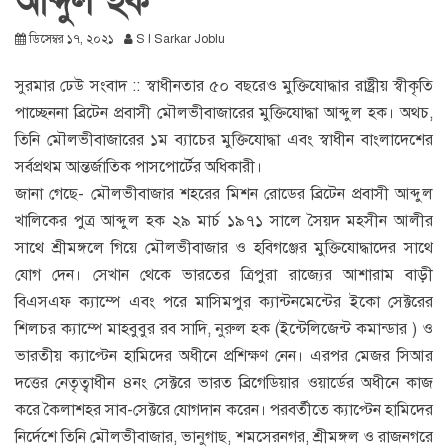
আব্দুল হক
ডিসেম্বর ১৭, ২০২১
S I Sarkar Joblu
সুরমার ঢেউ সংবাদ :: স্বাধীনতার ৫০ বছরেও মুক্তিযোদ্ধার রাষ্ট্রীয় স্বীকৃতি
পাচ্ছেননা ব্রিটেন প্রবাসী মৌলভীবাজারের মুক্তিযোদ্ধা আব্দুল হক। অথচ,
তিনি মৌলভীবাজারের ১ম ব্যাচের মুক্তিযোদ্ধা এবং স্বাধীন বাংলাদেশের
সর্বপ্রথম আন্তর্জাতিক পাসপোর্টের অধিকারী।
জানা গেছে- মৌলভীবাজার শহরের মিশন রোডের ব্রিটেন প্রবাসী আব্দুল
খালিকের পুত্র আব্দুল হক ২৯ মার্চ ১৯৭১ সালে সৈয়দ মহসীন আলীর
সাথে শ্রীমঙ্গলে গিয়ে মৌলভীবাজার ও হবিগঞ্জের মুক্তিযোদ্ধাদের সাথে
যোগ দেন। সেখান থেকে ভারতের ত্রিপুরা রাজ্যের আশারাম বাড়ী
বিএসএফ ক্যাম্পে এবং পরে মাসিমপুর ক্যান্টনমেন্টের ইকো সেক্টরের
শিলচর ক্যাম্পে মাহবুবুর রব সাদি, নুরুল হক (ইন্টেলিজেন্ট কমান্ডার ) ও
ভারতীয় ক্যাপ্টেন হামিদের অধীনে প্রশিক্ষণ নেন। এরপর মেজর সিআর
দত্তের নেতৃত্বাধীন ৪নং সেক্টরে ভারত ব্রিগেডিয়ার ওয়ার্ডের অধীনে কাজ
করে কৈলাশহর সাব-সেক্টরে যোগদান করেন। পরবর্তীতে ক্যাপ্টেন হামিদের
নির্দেশে তিনি মৌলভীবাজার, ভানুগাছ, শমসেরনগর, শ্রীমঙ্গল ও রাজনগরে