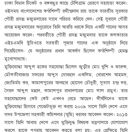
ঢাকা বিমান টিকেট ও বঙ্গবন্ধুর কাছে টেলিগ্রাম প্রেরণে সহায়তা করেন।
ওইসময় বাংলাদেশের কন্ঠশিল্পী রথীন্দ্রনাথ রায় তাকে ভারতীয় সুরকার
গৌরী প্রসন্ন মজুমদারের সাথে পরিচয় করিয়ে দেন। সেই সুবাদে গৌরী
প্রসন্ন মজুমদারের অনুরোধে তিনি আরতি ধরকে নিয়ে একটি গানের আসর
আয়োজন করেন। পরবর্তীতে গৌরী প্রসন্ন মজুমদার তাকে কলকাতার
এইচএমবি ষ্টুডিওতে সরস্বতী পূজার গানের এক অনুষ্ঠানে নিয়ে
গিয়েছিলেন- যে অনুষ্ঠানের প্রধান আকর্ষণ ছিলেন কন্ঠশিল্পী হেমন্ত
মুখোপাধ্যায়।
মুক্তিযোদ্ধা আব্দুল হকের সহযোদ্ধা ছিলেন জুড়ীর মোঃ খুশি ও ফারুক,
মৌলভীবাজার সদরের আব্দুস সোবহান একলিম, খোরশেদ আহমদ,
জ্যেতির্ময় কর, কামালপুরের আনছার হোসেন চৌধুরী, সুভাস চন্দ্র দত্ত,
সৈয়দ আব্দুল মন্নান, কামালপুর রাধানগরের মোঃ লাল প্রমুখ। তার
সহযোদ্ধাদের কেউ কেউ এখনও বেচে আছেন। দীর্ঘদিনেও তাকে
মুক্তিযোদ্ধা হিসাবে গেজেটভূক্ত না করায় ২০০৯ সালে তিনি দেশে এসে
সদর উপজেলা সহকারী কমিশনার (ভূমি) বরাবর আবেদন করেন। ২০১৩
সালে তিনি আবার দেশে এসে মুক্তিযুদ্ধ বিষয়ক মন্ত্রণালয়ে যোগাযোগ
করলে তাকে পুণরায় আবেদন করতে বলা হয়। এর প্রেক্ষিতে তিনি