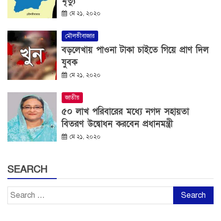
মৃত্যু
মে ২১, ২০২০
মৌলভীবাজার
বড়লেখায় পাওনা টাকা চাইতে গিয়ে প্রাণ দিল
যুবক
মে ২১, ২০২০
জাতীয়
৫০ লাখ পরিবারের মধ্যে নগদ সহায়তা
বিতরণ উদ্বোধন করবেন প্রধানমন্ত্রী
মে ২১, ২০২০
SEARCH
Search
for: