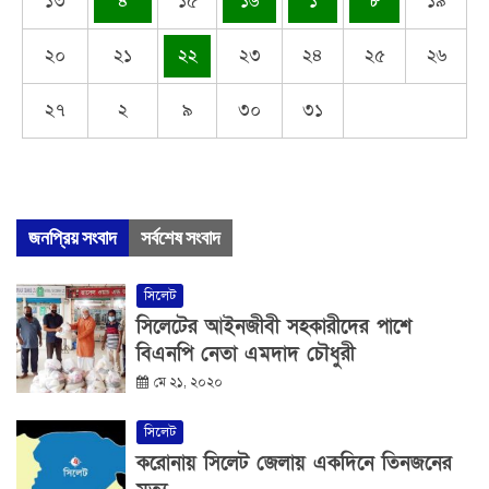
১৩
৪
১৫
১৬
১
৮
১৯
২০
২১
২২
২৩
২৪
২৫
২৬
২৭
২
৯
৩০
৩১
জনপ্রিয় সংবাদ
সর্বশেষ সংবাদ
সিলেট
সিলেটের আইনজীবী সহকারীদের পাশে
বিএনপি নেতা এমদাদ চৌধুরী
মে ২১, ২০২০
সিলেট
করোনায় সিলেট জেলায় একদিনে তিনজনের