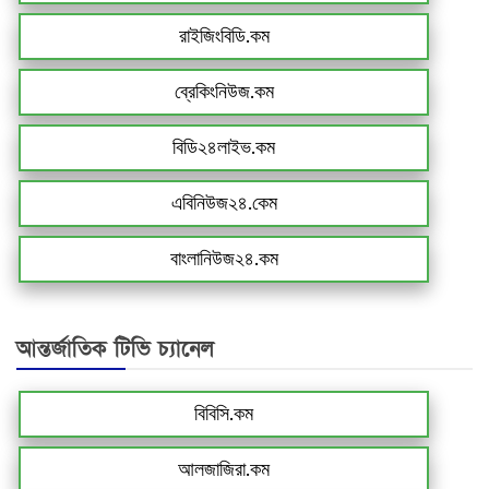
রাইজিংবিডি.কম
ব্রেকিংনিউজ.কম
বিডি২৪লাইভ.কম
এবিনিউজ২৪.কেম
বাংলানিউজ২৪.কম
আন্তর্জাতিক টিভি চ্যানেল
বিবিসি.কম
আলজাজিরা.কম