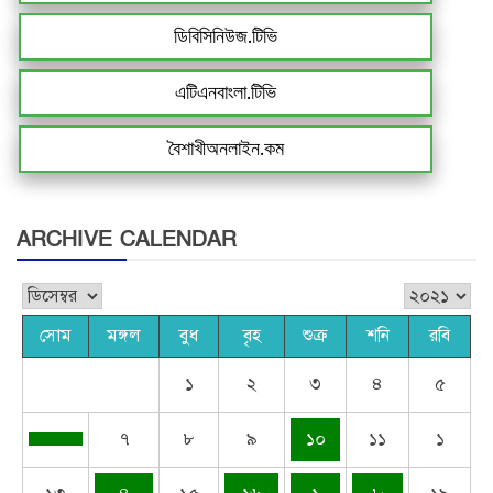
ডিবিসিনিউজ.টিভি
এটিএনবাংলা.টিভি
বৈশাখীঅনলাইন.কম
ARCHIVE CALENDAR
সোম
মঙ্গল
বুধ
বৃহ
শুক্র
শনি
রবি
১
২
৩
৪
৫
৭
৮
৯
১০
১১
১