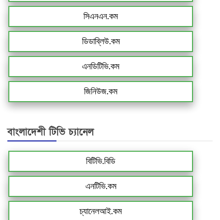
সিএনএন.কম
ডিডাব্লিউ.কম
এনডিটিভি.কম
জিনিউজ.কম
বাংলাদেশী টিভি চ্যানেল
বিটিভি.বিডি
এনটিভি.কম
চ্যানেলআই.কম