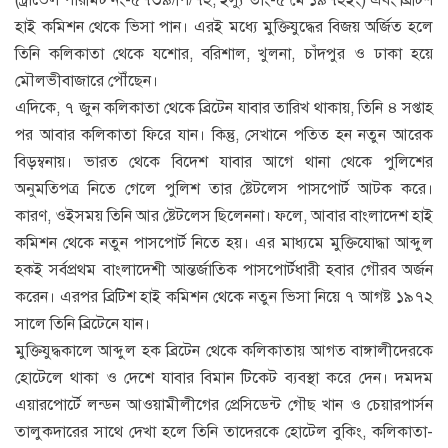
(ট্রাভেল পারমিট নং-৫৭৩৯/পি/৭২, ইস্যু তাং-৫ মে ১৯৭২ইং) এবং ব্রিটিশ
হাই কমিশন থেকে ভিসা পান। এরই মধ্যে মুক্তিযুদ্ধের বিজয় অর্জিত হলে
তিনি কলিকাতা থেকে যশোর, বরিশাল, খুলনা, চাঁদপুর ও ঢাকা হয়ে
মৌলভীবাজারে পৌঁছেন।
এদিকে, ৭ জুন কলিকাতা থেকে ব্রিটেন যাবার তারিখ থাকায়, তিনি ৪ সপ্তাহ
পর আবার কলিকাতা ফিরে যান। কিন্তু, সেখানে পতিত হন নতুন আরেক
বিড়ম্বনায়। ভারত থেকে বিদেশ যাবার আগে থানা থেকে পুলিশের
অনুমতিপত্র নিতে গেলে পুলিশ তার ষ্টেটলেস পাসপোর্ট আটক করে।
কারণ, ওইসময় তিনি আর ষ্টেটলেস ছিলেননা। ফলে, আবার বাংলাদেশ হাই
কমিশন থেকে নতুন পাসপোর্ট নিতে হয়। এর মাধ্যমে মুক্তিযোদ্ধা আব্দুল
হকই সর্বপ্রথম বাংলাদেশী আন্তর্জাতিক পাসপোর্টধারী হবার গৌরব অর্জন
করেন। এরপর ব্রিটিশ হাই কমিশন থেকে নতুন ভিসা নিয়ে ৭ আগষ্ট ১৯৭২
সালে তিনি ব্রিটেনে যান।
মুক্তিযুদ্ধকালে আব্দুল হক ব্রিটেন থেকে কলিকাতায় আগত বাঙ্গালীদেরকে
হোটেলে থাকা ও দেশে যাবার বিমান টিকেট ব্যবস্থা করে দেন। দমদম
এয়ারপোর্টে লন্ডন আওয়ামীলীগের প্রেসিডেন্ট গৌছ খান ও চেয়ারপার্সন
তালুকদারের সাথে দেখা হলে তিনি তাদেরকে হোটেল বুকিং, কলিকাতা-