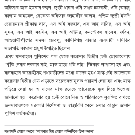
অফিসার আল ইমরান রুহুল, জুড়ী থানার ওসি সঞ্জয় চক্রবর্তী, ওসি (তদন্ত)
কালাম আহমেদ, সেকেন্ড অফিসার জাহাঙ্গীর আলম, পশ্চিম জুড়ী ইউপি
চেয়ারম্যান শ্রীকান্ত দাস, এস আই ফরহাদ, এস আই নাসির, এস আই
সুমন, এস আই মহসিন, এস আই আক্তার, কনস্টেবল হাসেম, ফরিদ,
আওয়ামীলীগের সদস্য জেবলু, কামিনিগঞ্জ বাজার ব্যবসায়ী সমিতির
সভাপতি কামাল প্রমুখ উপস্থিত ছিলেন৷
এসয় যানবাহনে পুলিশের পক্ষ থেকে করোনার দ্বিতীয় ঢেউ মোকাবেলায়
“ঝুঁকি নেয়ার দরকার নাই, মাস্ক ছাড়া গতি নাই” স্টিকার লাগানো হয় এবং
যানবাহনে আরোহীসহ পথচাড়ীদের মধ্যে যাদের মুখে মাস্ক নেই তাদেরকে
করোনার দ্বিতীয় ঢেউ এড়াতে সচেতনতামূলক পরামর্শ দেয়া হয় এবং মাস্ক
পড়িয়ে দেয়া হয় ও যাদের মাস্ক রয়েছে তাদেরকে ফুল দিয়ে শুভেচ্ছা
জানানো হয়। করোনার ২য় ঢেউ রোধে নিজ ও পরিবারকে সুরক্ষিত রাখতে
জনসাধারণকে সরকারি নির্দেশনা ও স্বাস্থ্যবিধি মেনে চলার আহ্বান জানান
পুলিশ কর্মকর্তারা।
সংবাদটি শেয়ার করতে “আপনার প্রিয় শেয়ার বাটনটিতে ক্লিক করুন”