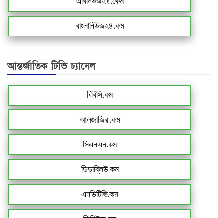
এবিনিউজ২৪.কেম
বাংলানিউজ২৪.কম
আন্তর্জাতিক টিভি চ্যানেল
বিবিসি.কম
আলজাজিরা.কম
সিএনএন.কম
ডিডাব্লিউ.কম
এনডিটিভি.কম