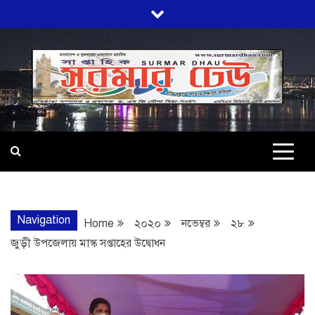
Skip
to
content
SURMARDHA
প্রতি মূহুর্তে সত্যের সন্ধানে অবিচল…
Navigation
Home
২০২০
নভেম্বর
২৮
জুড়ী উপজেলায় মাস্ক সপ্তাহের উদ্বোধন