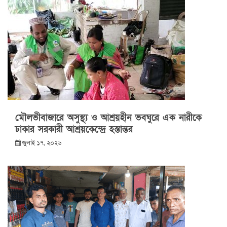
মৌলভীবাজারে অসুস্থ্য ও আশ্রয়হীন ভবঘুরে এক নারীকে
ঢাকার সরকারী আশ্রয়কেন্দ্রে হস্তান্তর
জুলাই ১৭, ২০২৬