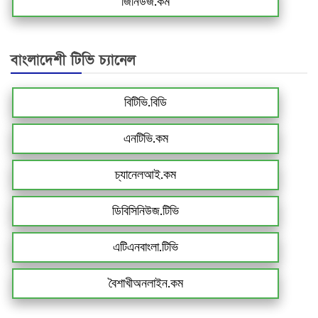
জিনিউজ.কম
বাংলাদেশী টিভি চ্যানেল
বিটিভি.বিডি
এনটিভি.কম
চ্যানেলআই.কম
ডিবিসিনিউজ.টিভি
এটিএনবাংলা.টিভি
বৈশাখীঅনলাইন.কম