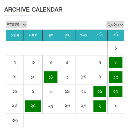
ARCHIVE CALENDAR
সোম
মঙ্গল
বুধ
বৃহ
শুক্র
শনি
রবি
১
২
৩
৪
৫
৭
৮
৯
১০
১১
১
১৩
৪
১৫
১৬
১
৮
১৯
২০
২১
২২
২৩
২৪
২৫
২৬
২৭
২
৯
৩০