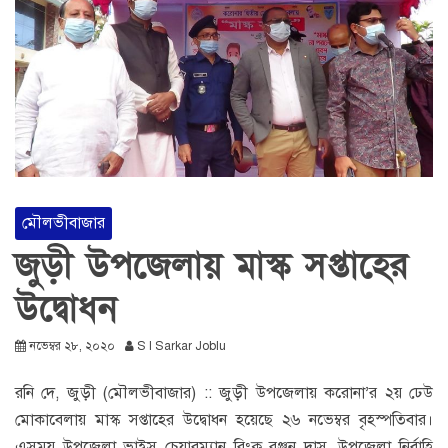
মৌলভীবাজার
জুড়ী উপজেলায় মাস্ক সপ্তাহের
উদ্বোধন
নভেম্বর ২৮, ২০২০
S I Sarkar Joblu
রনি দে, জুড়ী (মৌলভীবাজার) :: জুড়ী উপজেলায় করোনা’র ২য় ঢেউ
মোকাবেলায় মাস্ক সপ্তাহের উদ্বোধন হয়েছে ২৬ নভেম্বর বৃহস্পতিবার।
এসময় উপজেলা ভাইস চেয়ারম্যান রিংকু রঞ্জন দাস, উপজেলা নির্বাহি