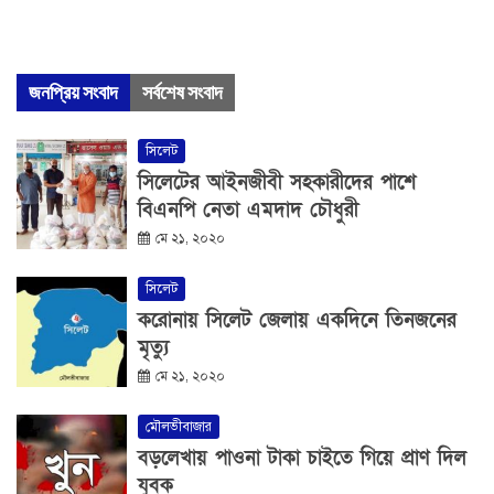
জনপ্রিয় সংবাদ
সর্বশেষ সংবাদ
সিলেট
সিলেটের আইনজীবী সহকারীদের পাশে
বিএনপি নেতা এমদাদ চৌধুরী
মে ২১, ২০২০
সিলেট
করোনায় সিলেট জেলায় একদিনে তিনজনের
মৃত্যু
মে ২১, ২০২০
মৌলভীবাজার
বড়লেখায় পাওনা টাকা চাইতে গিয়ে প্রাণ দিল
যুবক