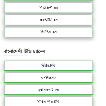
ডিডাব্লিউ.কম
এনডিটিভি.কম
জিনিউজ.কম
বাংলাদেশী টিভি চ্যানেল
বিটিভি.বিডি
এনটিভি.কম
চ্যানেলআই.কম
ডিবিসিনিউজ.টিভি