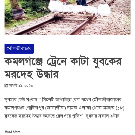
মৌলভীবাজার
কমলগঞ্জে ট্রেনে কাটা যুবকের
মরদেহ উদ্ধার
আগস্ট ১৯, ২০২০
সুরমার ঢেউ সংবাদ :: সিলেট-আখাউড়া রেল পথের মৌলভীবাজারের
কমলগঞ্জের গোবিন্দপুর (জালালীয়া) নামক এলাকা থেকে অজ্ঞাত (১৮)
যুবকের মরদেহ উদ্ধার করেছে রেলওয়ে পুলিশ। বুধবার সকাল ৯টার
Read More