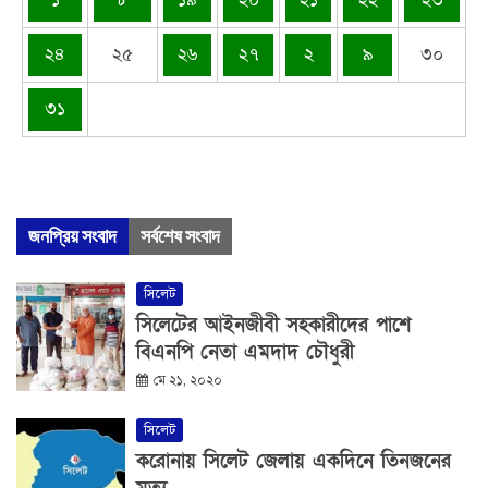
২৪
২৫
২৬
২৭
২
৯
৩০
৩১
জনপ্রিয় সংবাদ
সর্বশেষ সংবাদ
সিলেট
সিলেটের আইনজীবী সহকারীদের পাশে
বিএনপি নেতা এমদাদ চৌধুরী
মে ২১, ২০২০
সিলেট
করোনায় সিলেট জেলায় একদিনে তিনজনের