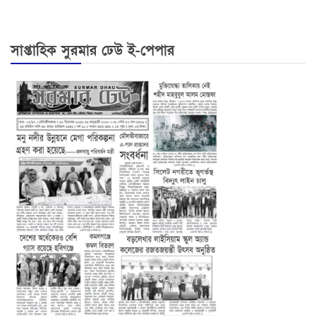
সাপ্তাহিক সুরমার ঢেউ ই-পেপার