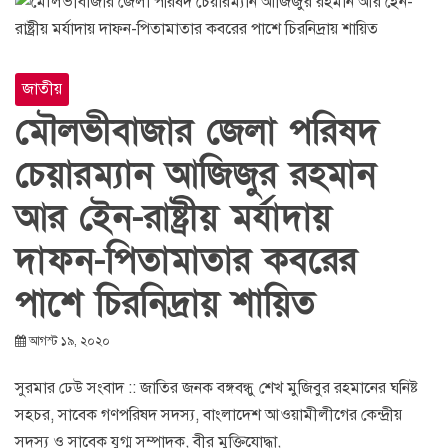
জাতীয়
মৌলভীবাজার জেলা পরিষদ
চেয়ারম্যান আজিজুর রহমান
আর ইেন-রাষ্ট্রীয় মর্যাদায়
দাফন-পিতামাতার কবরের
পাশে চিরনিদ্রায় শায়িত
আগস্ট ১৯, ২০২০
সুরমার ঢেউ সংবাদ :: জাতির জনক বঙ্গবন্ধু শেখ মুজিবুর রহমানের ঘনিষ্ট
সহচর, সাবেক গণপরিষদ সদস্য, বাংলাদেশ আওয়ামীলীগের কেন্দ্রীয়
সদস্য ও সাবেক যুগ্ম সম্পাদক, বীর মুক্তিযোদ্ধা,