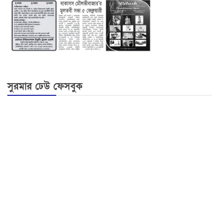
সুরমার ঢেউ ফেসবুক