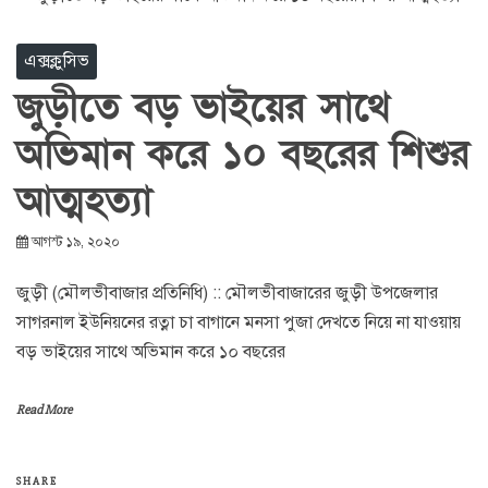
এক্সক্লুসিভ
জুড়ীতে বড় ভাইয়ের সাথে
অভিমান করে ১০ বছরের শিশুর
আত্মহত্যা
আগস্ট ১৯, ২০২০
জুড়ী (মৌলভীবাজার প্রতিনিধি) :: মৌলভীবাজারের জুড়ী উপজেলার
সাগরনাল ইউনিয়নের রত্না চা বাগানে মনসা পুজা দেখতে নিয়ে না যাওয়ায়
বড় ভাইয়ের সাথে অভিমান করে ১০ বছরের
Read More
SHARE