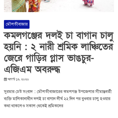
মৌলভীবাজার
কমলগঞ্জের দলই চা বাগান চালু
হয়নি : ২ নারী শ্রমিক লাঞ্চিতের
জেরে গাড়ির গ্লাস ভাঙচুর-
এজিএম অবরুদ্ধ
আগস্ট ১৯, ২০২০
সুরমার ঢেউ সংবাদ :: মৌলভীবাজারের কমলগঞ্জ উপজেলার সীমান্তবর্তী
ব্যক্তি মালিকানাধীন দলই চা বাগান দীর্ঘ ২২ দিন পর বুধবার চালু হওয়ার
কথা থাকলেও সকাল থেকেই শ্রমিকদের