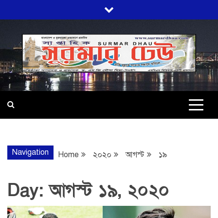
Skip
to
content
SURMARDHA
প্রতি মূহুর্তে সত্যের সন্ধানে অবিচল…
Navigation
Home
২০২০
আগস্ট
১৯
Day:
আগস্ট ১৯, ২০২০