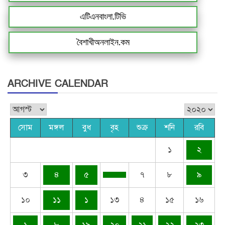
এটিএনবাংলা.টিভি
বৈশাখীঅনলাইন.কম
ARCHIVE CALENDAR
সোম
মঙ্গল
বুধ
বৃহ
শুক্র
শনি
রবি
১
২
৩
৪
৫
৭
৮
৯
১০
১১
১
১৩
৪
১৫
১৬
১
৮
১৯
২০
২১
২২
২৩