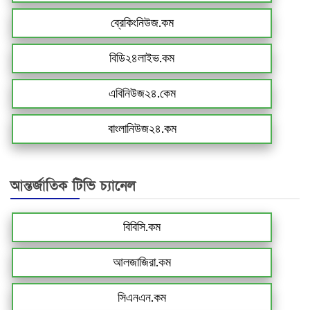
ব্রেকিংনিউজ.কম
বিডি২৪লাইভ.কম
এবিনিউজ২৪.কেম
বাংলানিউজ২৪.কম
আন্তর্জাতিক টিভি চ্যানেল
বিবিসি.কম
আলজাজিরা.কম
সিএনএন.কম