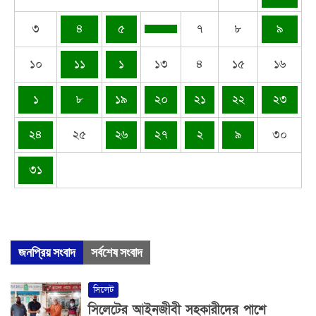
৩
৪
৫
৭
৮
৯
১০
১১
১
১৩
৪
১৫
১৬
১
৮
১৯
২০
২১
২২
২৩
২৪
২৫
২৬
২৭
২
৯
৩০
৩১
জনপ্রিয় সংবাদ
সর্বশেষ সংবাদ
সিলেট
সিলেটের আইনজীবী সহকারীদের পাশে