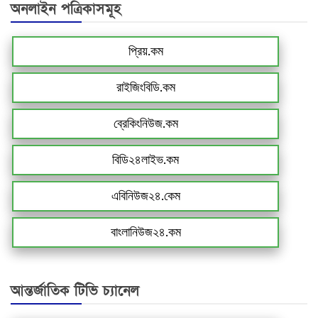
অনলাইন পত্রিকাসমূহ
প্রিয়.কম
রাইজিংবিডি.কম
ব্রেকিংনিউজ.কম
বিডি২৪লাইভ.কম
এবিনিউজ২৪.কেম
বাংলানিউজ২৪.কম
আন্তর্জাতিক টিভি চ্যানেল