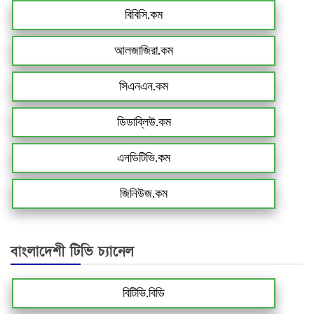
বিবিসি.কম
আলজাজিরা.কম
সিএনএন.কম
ডিডাব্লিউ.কম
এনডিটিভি.কম
জিনিউজ.কম
বাংলাদেশী টিভি চ্যানেল
বিটিভি.বিডি