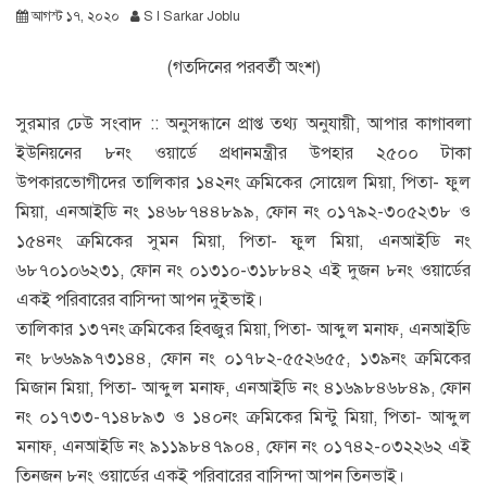
আগস্ট ১৭, ২০২০
S I Sarkar Joblu
(গতদিনের পরবর্তী অংশ)
সুরমার ঢেউ সংবাদ :: অনুসন্ধানে প্রাপ্ত তথ্য অনুযায়ী, আপার কাগাবলা
ইউনিয়নের ৮নং ওয়ার্ডে প্রধানমন্ত্রীর উপহার ২৫০০ টাকা
উপকারভোগীদের তালিকার ১৪২নং ক্রমিকের সোয়েল মিয়া, পিতা- ফুল
মিয়া, এনআইডি নং ১৪৬৮৭৪৪৮৯৯, ফোন নং ০১৭৯২-৩০৫২৩৮ ও
১৫৪নং ক্রমিকের সুমন মিয়া, পিতা- ফুল মিয়া, এনআইডি নং
৬৮৭০১০৬২৩১, ফোন নং ০১৩১০-৩১৮৮৪২ এই দুজন ৮নং ওয়ার্ডের
একই পরিবারের বাসিন্দা আপন দুইভাই।
তালিকার ১৩৭নং ক্রমিকের হিবজুর মিয়া, পিতা- আব্দুল মনাফ, এনআইডি
নং ৮৬৬৯৯৭৩১৪৪, ফোন নং ০১৭৮২-৫৫২৬৫৫, ১৩৯নং ক্রমিকের
মিজান মিয়া, পিতা- আব্দুল মনাফ, এনআইডি নং ৪১৬৯৮৪৬৮৪৯, ফোন
নং ০১৭৩৩-৭১৪৮৯৩ ও ১৪০নং ক্রমিকের মিন্টু মিয়া, পিতা- আব্দুল
মনাফ, এনআইডি নং ৯১১৯৮৪৭৯০৪, ফোন নং ০১৭৪২-০৩২২৬২ এই
তিনজন ৮নং ওয়ার্ডের একই পরিবারের বাসিন্দা আপন তিনভাই।