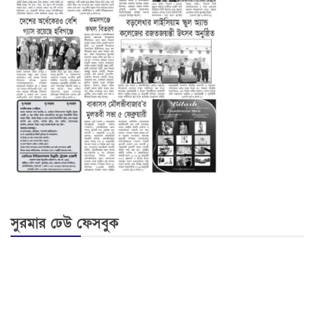
সুরমার ঢেউ ফেসবুক