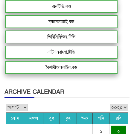
এনটিভি.কম
চ্যানেলআই.কম
ডিবিসিনিউজ.টিভি
এটিএনবাংলা.টিভি
বৈশাখীঅনলাইন.কম
ARCHIVE CALENDAR
সোম
মঙ্গল
বুধ
বৃহ
শুক্র
শনি
রবি
১
২