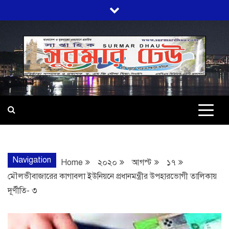
Skip
to
content
SURMARDHA
প্রতি মূহুর্তে সত্যের সন্ধানে অবিচল…
Navigation
Home
২০২০
আগস্ট
১৭
মৌলভীবাজারের কাগাবলা ইউনিয়নে প্রধানমন্ত্রীর উপহারভোগী তালিকায়
দূর্ণীতি- ৩