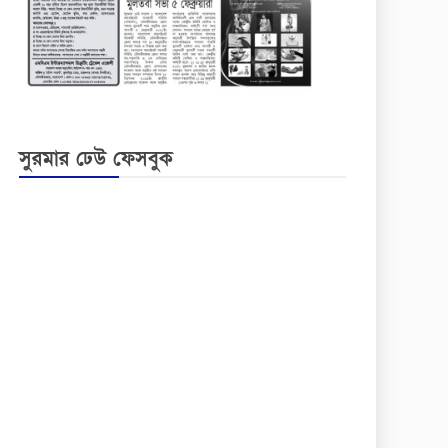
সুরমার ঢেউ ফেসবুক