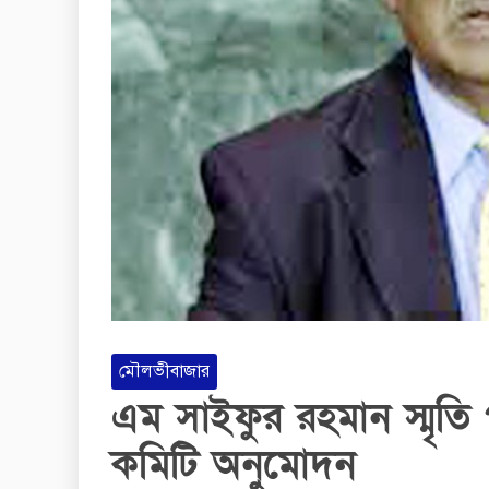
মৌলভীবাজার
এম সাইফুর রহমান স্মৃতি পর
কমিটি অনুমোদন