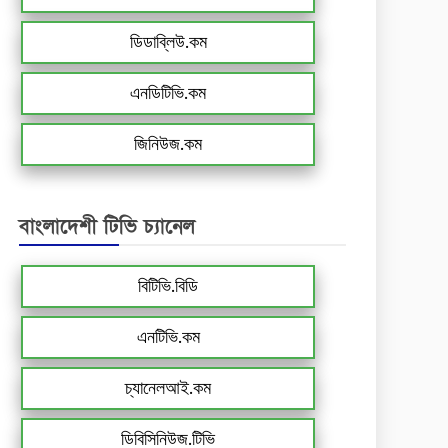
ডিডাব্লিউ.কম
এনডিটিভি.কম
জিনিউজ.কম
বাংলাদেশী টিভি চ্যানেল
বিটিভি.বিডি
এনটিভি.কম
চ্যানেলআই.কম
ডিবিসিনিউজ.টিভি