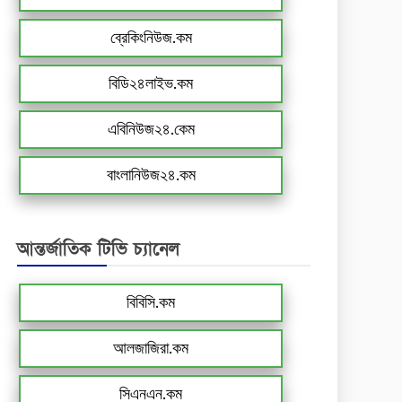
ব্রেকিংনিউজ.কম
বিডি২৪লাইভ.কম
এবিনিউজ২৪.কেম
বাংলানিউজ২৪.কম
আন্তর্জাতিক টিভি চ্যানেল
বিবিসি.কম
আলজাজিরা.কম
সিএনএন.কম