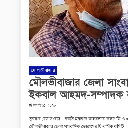
মৌলভীবাজার
মৌলভীবাজার জেলা সাংব
ইকবাল আহমদ-সম্পাদক ন
আগস্ট ১১, ২০২০
সুরমার ঢেউ সংবাদ :: বকসি ইকবাল আহমদকে সভাপতি ও এ
মৌলভীবাজার জেলা সাংবাদিক ফোরামের দ্বি-বার্ষিক কমিটি