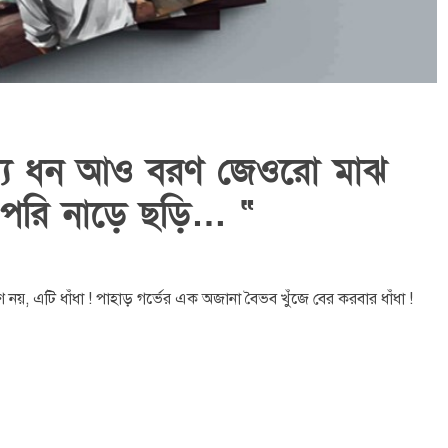
ল্য ধন আও বরণ জেওরো মাঝ
র পরি নাড়ে ছড়ি… “
রণ নয়, এটি ধাঁধা ! পাহাড় গর্ভের এক অজানা বৈভব খুঁজে বের করবার ধাঁধা !