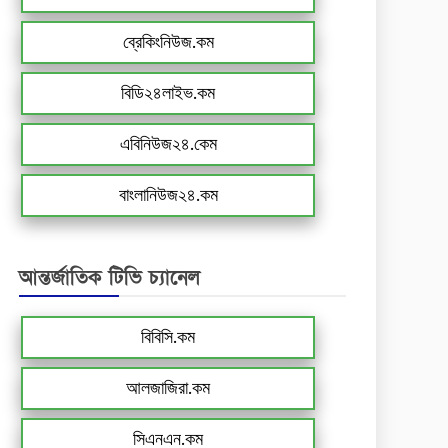
ব্রেকিংনিউজ.কম
বিডি২৪লাইভ.কম
এবিনিউজ২৪.কেম
বাংলানিউজ২৪.কম
আন্তর্জাতিক টিভি চ্যানেল
বিবিসি.কম
আলজাজিরা.কম
সিএনএন.কম