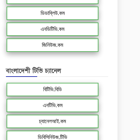
ডিডাব্লিউ.কম
এনডিটিভি.কম
জিনিউজ.কম
বাংলাদেশী টিভি চ্যানেল
বিটিভি.বিডি
এনটিভি.কম
চ্যানেলআই.কম
ডিবিসিনিউজ.টিভি