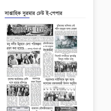
সাপ্তাহিক সুরমার ঢেউ ই-পেপার