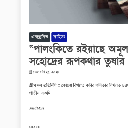
এক্সক্লুসিভ
সাহিত্য
“পালংকিতে রইয়াছে অমূ
সহোদ্রের রূপকথার তুষা
ফেব্রুয়ারি ২১, ২০২৪
শ্রীমঙ্গল প্রতিনিধি :: কোনো বিখ্যাত কবির কবিতার বিখ্যাত চ
প্রাচীন একটি
Read More
SHARE