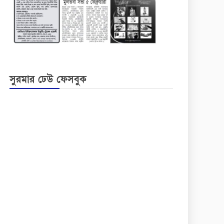
সুরমার ঢেউ ফেসবুক