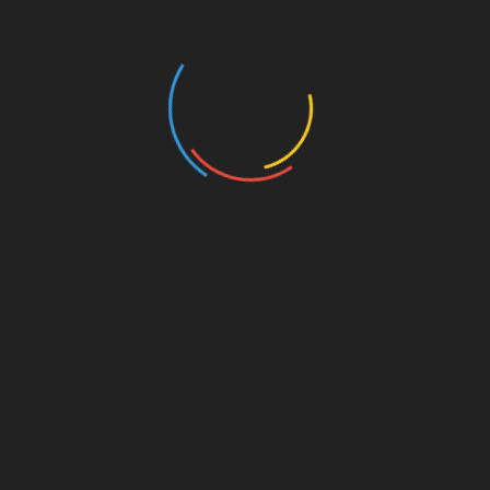
সম্পাদকীয়
সর্বস্তরে বাংলাভাষা প্রচলন
ফেব্রুয়ারি ২১, ২০২৩
ভাষার মাস ফেব্রুয়ারী এলেই আমরা ভাষাপ্রেমী ও বাঙ্গালী হয়ে উঠি।
ফেব্রুয়ারীর প্রস্থান শেষে আবার ফিরে যাই পূর্ববস্থানে। ২১শে ফেব্রুয়ারী আসে
এবং অতিক্রান্ত হয়। আর প্রশ্ন
সাপ্তাহিক সুরমার ঢেউ ই-পেপার