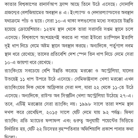
কাতার বিশ্বকাপের রানার্সআপ ফ্রান্স আছে তিনে উঠে এসেছে। সোনালি
প্রজন্মের বেলজিয়ামের অবস্থান ৪ এ। ইংল্যান্ড ও নেদারল্যান্ডসের অবস্থান
যথাক্রমে পাঁচ ও ছয়ে। সেরা ১০-এ থাকা দলগুলোর মধ্যে সবচেয়ে উন্নতি
হয়েছে ক্রোয়েশিয়ার। ১২তম স্থান থেকে তারা সরাসরি সপ্তম স্থানে চলে
এসেছে। বিশ্বকাপে অংশগ্রহণই করতে না পারা ইউরো চ্যাম্পিয়ন ইতালি
দুই ধাপ নিচে নেমে অষ্টম স্থানে অবস্থান করছে। অন্যদিকে, পর্তুগাল নবম
স্থান ধরে রেখেছে; তাদের প্রতিবেশি দেশ স্পেন তিন ধাপ নিচে নেমে সেরা
১০-এ জায়গা ধরে রেখেছে।
র‌্যাংকিংয়ে সবচেয়ে বেশি উন্নতি করেছে মরক্কো ও অস্ট্রেলিয়া, যাদের
উভয়েই ১১ ধাপ উপরে উঠে এসেছে। সেমিফাইনাল খেলা মরক্কো এখন
র‌্যাংকিংয়ের দিক থেকে আফ্রিকার সেরা দল, যারা ২২ থেকে ১১-তে উঠে
এসেছে। অন্যদিকে, রাউন্ড অব সিক্সটিন খেলা অস্ট্রেলিয়া উঠেছে ২৭-এ।
তবে, এটিই মরক্কোর সেরা র‌্যাংকিং নয়। ১৯৯৮ সালে তারা দশম স্থান
দখল করে রেখেছিল, ২০১৫ সালে যেটি নেমে যায় ৯২ পর্যন্ত। ফিফা
র‌্যাংকিং প্রতি ম্যাচের ফলাফল এবং গুরুত্ব অনুযায়ী পয়েন্টের ভিত্তিতে
নির্ধারিত হয়, যেটি ২২ ডিসেম্বর বৃহস্পতিবার অফিশিয়ালি প্রকাশ পাবার কথা
ছিলো।