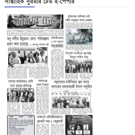
সাপ্তাহিক সুরমার ঢেউ ই-পেপার