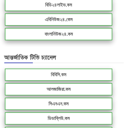
বিডি২৪লাইভ.কম
এবিনিউজ২৪.কেম
বাংলানিউজ২৪.কম
আন্তর্জাতিক টিভি চ্যানেল
বিবিসি.কম
আলজাজিরা.কম
সিএনএন.কম
ডিডাব্লিউ.কম