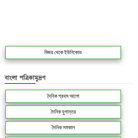
বিজয় থেকে ইউনিকোড
বাংলা পত্রিকামুদ্রণ
দৈনিক প্রথম আলো
দৈনিক যুগান্তর
দৈনিক সমকাল