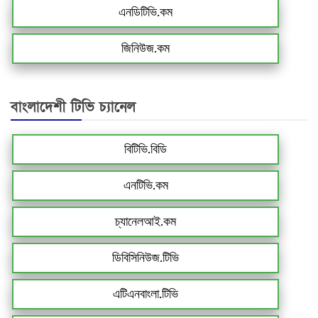
এনডিটিভি.কম
জিনিউজ.কম
বাংলাদেশী টিভি চ্যানেল
বিটিভি.বিডি
এনটিভি.কম
চ্যানেলআই.কম
ডিবিসিনিউজ.টিভি
এটিএনবাংলা.টিভি