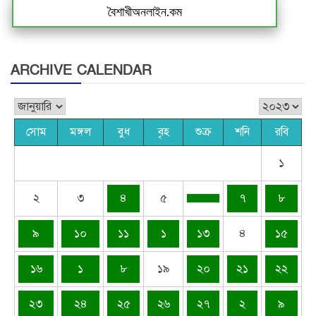
বৈশাখীঅনলাইন.কম
ARCHIVE CALENDAR
সোম
মঙ্গল
বুধ
বৃহ
শুক্র
শনি
রবি
১
২
৩
৪
৫
৭
৮
৯
১০
১১
১
১৩
৪
১৫
১৬
১
৮
১৯
২০
২১
২২
২৩
২৪
২৫
২৬
২৭
২
৯