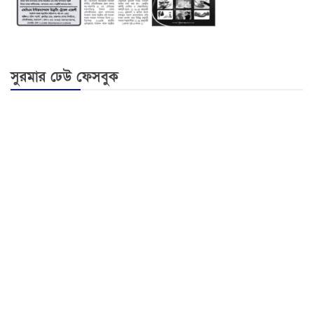
সুরমার ঢেউ ফেসবুক